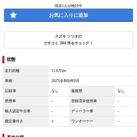
現在
1
人が検討中
お気に入りに追加
スズキ ソリオの
204
クチコミ
件をチェック！
状態
走行距離
11.8万km
車検
2027(令和9)年9月
記録簿
なし
修復歴
なし
禁煙車
-
登録済未使用車
-
輸入認定中古車
-
ディーラー車
-
鑑定書付き
○
ワンオーナー
-