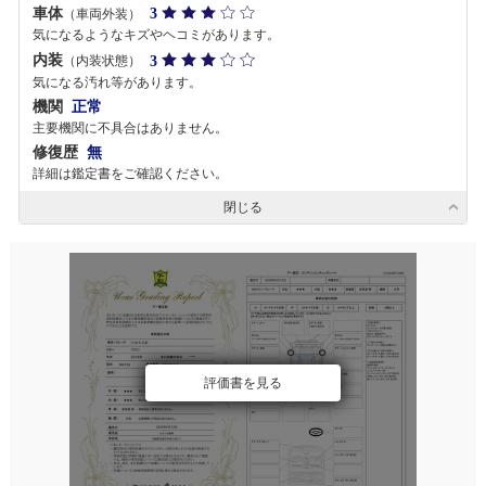
車体
3
（車両外装）
気になるようなキズやヘコミがあります。
内装
3
（内装状態）
気になる汚れ等があります。
機関
正常
主要機関に不具合はありません。
修復歴
無
詳細は鑑定書をご確認ください。
閉じる
評価書を見る