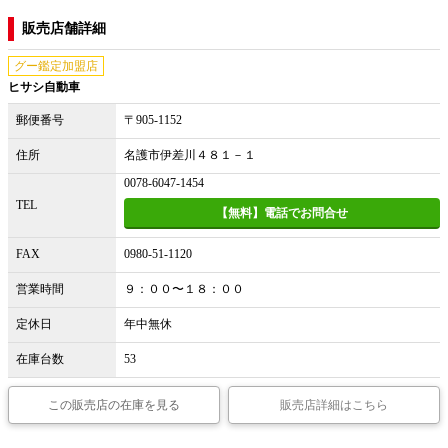
販売店舗詳細
グー鑑定加盟店
ヒサシ自動車
郵便番号
〒905-1152
住所
名護市伊差川４８１－１
0078-6047-1454
TEL
【無料】電話でお問合せ
FAX
0980-51-1120
営業時間
９：００〜１８：００
定休日
年中無休
在庫台数
53
この販売店の在庫を見る
販売店詳細はこちら