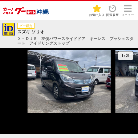
お気に入り
閲覧履歴
メニュー
グー鑑定
スズキ ソリオ
Ｘ－ＤＪＥ 左側パワースライドドア キーレス プッシュスタ
ート アイドリングストップ
1
/
21