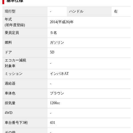
基本仕様
現行型
-
ハンドル
右
年式
2014(平成26)年
(初年度登録)
乗員定員
５名
燃料
ガソリン
ドア
5D
エコカー減税
-
対象車
ミッション
インパネAT
過給器
-
車体色
ブラウン
排気量
1200cc
4WD
-
車台番号下3桁
431
その他
-