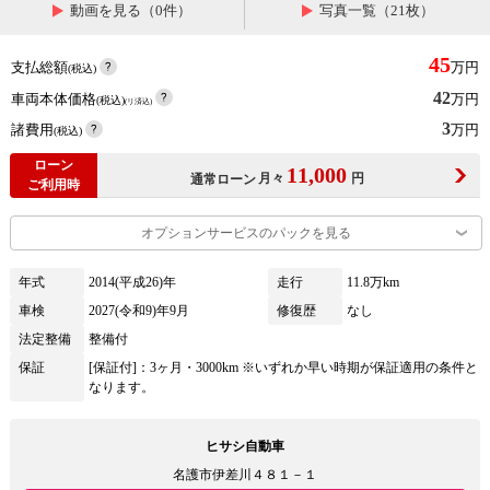
動画を見る（0件）
写真一覧（21枚）
45
支払総額
万円
(税込)
42
車両本体価格
万円
(税込)
(リ済込)
3
諸費用
万円
(税込)
ローン
11,000
月々
円
通常ローン
ご利用時
オプションサービスのパックを見る
年式
2014(平成26)年
走行
11.8万km
車検
2027(令和9)年9月
修復歴
なし
法定整備
整備付
保証
[保証付]：3ヶ月・3000km ※いずれか早い時期が保証適用の条件と
なります。
ヒサシ自動車
名護市伊差川４８１－１