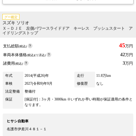
グー鑑定
スズキ ソリオ
Ｘ－ＤＪＥ 左側パワースライドドア キーレス プッシュスタート ア
イドリングストップ
45
支払総額
万円
(税込)
42
車両本体価格
万円
(税込)(リ済込)
3
諸費用
万円
(税込)
年式
2014(平成26)年
走行
11.8万km
車検
2027(令和9)年9月
修復歴
なし
法定整備
整備付
保証
[保証付]：3ヶ月・3000km ※いずれか早い時期が保証適用の条件と
なります。
ヒサシ自動車
名護市伊差川４８１－１