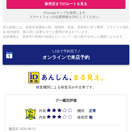
販売店までのルートを見る
※Googleマップを使用します。
スマートフォンの位置情報をONにしてください。
支払総額には、車両本体価格の他、保険料、税金、登録等に伴う費用、リサイクル預託
金 相当額等、購入時に必要な全ての費用が含まれています。
当該価格は、登録等の時期や地域などについて一定の条件を付した価格になります。
1分で予約完了
オンラインで来店予約
検査機関による検査済み中古車です。
グー鑑定評価
外装
機関
正常
内装
修復歴
無
鑑定日 2026-06-12