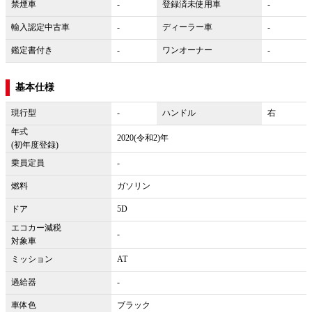
禁煙車
-
登録済未使用車
-
輸入認定中古車
-
ディーラー車
-
鑑定書付き
-
ワンオーナー
-
基本仕様
現行型
-
ハンドル
右
年式
2020(令和2)年
(初年度登録)
乗員定員
-
燃料
ガソリン
ドア
5D
エコカー減税
-
対象車
ミッション
AT
過給器
-
車体色
ブラック