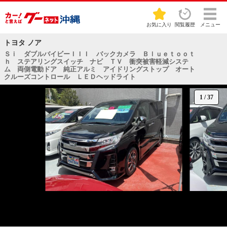
お気に入り
閲覧履歴
メニュー
トヨタ ノア
Ｓｉ ダブルバイビーＩＩＩ バックカメラ Ｂｌｕｅｔｏｏｔ
ｈ ステアリングスイッチ ナビ ＴＶ 衝突被害軽減システ
ム 両側電動ドア 純正アルミ アイドリングストップ オート
クルーズコントロール ＬＥＤヘッドライト
1
/
37