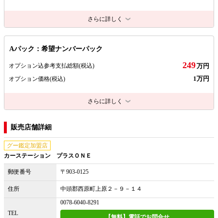
さらに詳しく
Aパック：希望ナンバーパック
249
オプション込参考支払総額
(税込)
万円
1万円
オプション価格
(税込)
さらに詳しく
販売店舗詳細
グー鑑定加盟店
カーステーション プラスＯＮＥ
郵便番号
〒903-0125
住所
中頭郡西原町上原２－９－１４
0078-6040-8291
TEL
【無料】電話でお問合せ