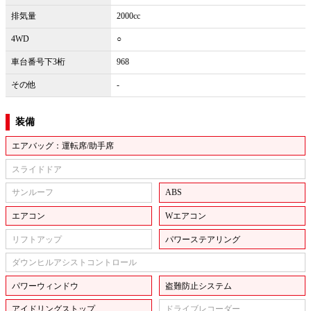
排気量
2000cc
4WD
○
車台番号下3桁
968
その他
-
装備
エアバッグ：運転席/助手席
スライドドア
サンルーフ
ABS
エアコン
Wエアコン
リフトアップ
パワーステアリング
ダウンヒルアシストコントロール
パワーウィンドウ
盗難防止システム
アイドリングストップ
ドライブレコーダー