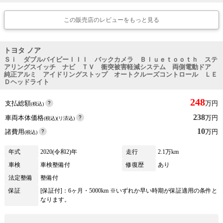
この販売店のレビューをもっと見る
トヨタ ノア
Ｓｉ ダブルバイビーＩＩＩ バックカメラ Ｂｌｕｅｔｏｏｔｈ ステ
アリングスイッチ ナビ ＴＶ 衝突被害軽減システム 両側電動ドア
純正アルミ アイドリングストップ オートクルーズコントロール ＬＥ
Ｄヘッドライト
248
支払総額
万円
(税込)
238
車両本体価格
万円
(税込)(リ済込)
10
諸費用
万円
(税込)
年式
2020(令和2)年
走行
2.1万km
車検
車検整備付
修復歴
あり
法定整備
整備付
保証
[保証付]：6ヶ月・5000km ※いずれか早い時期が保証適用の条件と
なります。