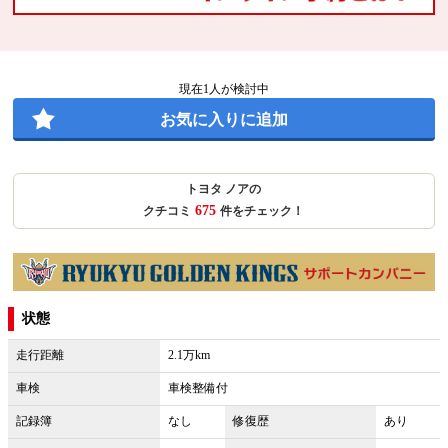
現在
1
人が検討中
お気に入りに追加
トヨタ ノアの
675
クチコミ
件をチェック！
状態
走行距離
2.1万km
車検
車検整備付
記録簿
なし
修復歴
あり