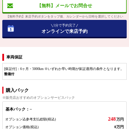
【無料】メールでお問合せ
【無料予約】来店予約ボタンをタップ後、カレンダーから日時を選択してください
1分で予約完了
オンラインで来店予約
車両保証
[保証付]：6ヶ月・5000km ※いずれか早い時期が保証適用の条件となります。
整備付
購入パック
※販売店おすすめのオプションサービスパック
基本パック：−
248
オプション込参考支払総額
(税込)
万円
0万円
オプション価格
(税込)