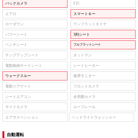
バックカメラ
ETC
エアロ
スマートキー
ローダウン
ランフラットタイヤ
パワーシート
3列シート
ベンチシート
フルフラットシート
チップアップシート
オットマン
電動格納サードシート
シートヒーター
ウォークスルー
後席モニター
電動リアゲート
フロントカメラ
シートエアコン
全周囲カメラ
サイドカメラ
ルーフレール
エアサスペンション
ヘッドライトウォッシャー
自動運転