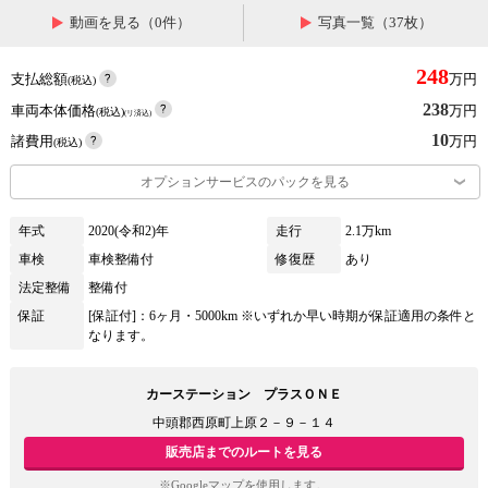
動画を見る（0件）
写真一覧（37枚）
248
支払総額
万円
(税込)
238
車両本体価格
万円
(税込)
(リ済込)
10
諸費用
万円
(税込)
オプションサービスのパックを見る
年式
2020(令和2)年
走行
2.1万km
車検
車検整備付
修復歴
あり
法定整備
整備付
保証
[保証付]：6ヶ月・5000km ※いずれか早い時期が保証適用の条件と
なります。
カーステーション プラスＯＮＥ
中頭郡西原町上原２－９－１４
販売店までのルートを見る
※Googleマップを使用します。