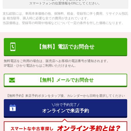
スマートフォンの位置情報をONにしてください。
支払総額には、車両本体価格の他、保険料、税金、登録等に伴う費用、リサイクル預託
金 相当額等、購入時に必要な全ての費用が含まれています。
当該価格は、登録等の時期や地域などについて一定の条件を付した価格になります。
【無料】電話でお問合せ
無料電話をご利用の場合は、販売店へお客様の電話番号が通知されます。
IP電話・ひかり電話からはご利用いただけません。
【無料】メールでお問合せ
【無料予約】来店予約ボタンをタップ後、カレンダーから日時を選択してください
1分で予約完了
オンラインで来店予約