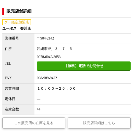
販売店舗詳細
グー鑑定加盟店
ユーポス 登川店
郵便番号
〒904-2142
住所
沖縄市登川３－７－５
0078-6042-3658
TEL
【無料】電話でお問合せ
FAX
098-989-9422
営業時間
１０：００〜２０：００
定休日
―
在庫台数
44
この販売店の在庫を見る
販売店詳細はこちら