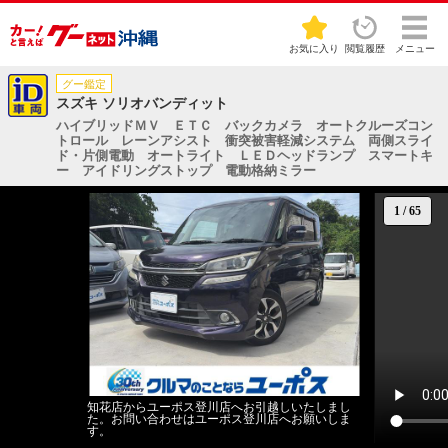
お気に入り
閲覧履歴
メニュー
グー鑑定
スズキ ソリオバンディット
ハイブリッドＭＶ ＥＴＣ バックカメラ オートクルーズコン
トロール レーンアシスト 衝突被害軽減システム 両側スライ
ド・片側電動 オートライト ＬＥＤヘッドランプ スマートキ
ー アイドリングストップ 電動格納ミラー
1
/
65
知花店からユーポス登川店へお引越しいたしまし
た。お問い合わせはユーポス登川店へお願いしま
す。