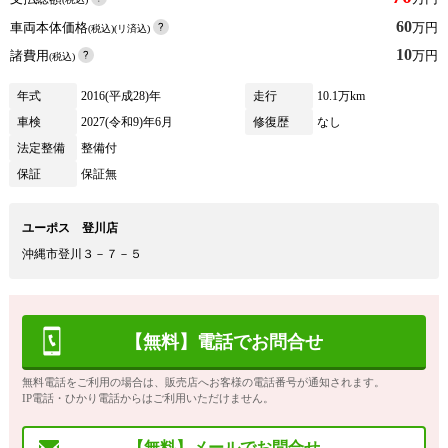
60
車両本体価格
万円
(税込)(リ済込)
10
諸費用
万円
(税込)
年式
2016(平成28)年
走行
10.1万km
車検
2027(令和9)年6月
修復歴
なし
法定整備
整備付
保証
保証無
ユーポス 登川店
沖縄市登川３－７－５
【無料】電話でお問合せ
無料電話をご利用の場合は、販売店へお客様の電話番号が通知されます。
IP電話・ひかり電話からはご利用いただけません。
【無料】メールでお問合せ