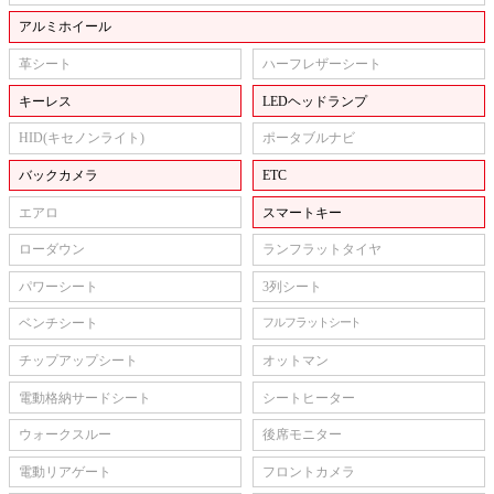
アルミホイール
革シート
ハーフレザーシート
キーレス
LEDヘッドランプ
HID(キセノンライト)
ポータブルナビ
バックカメラ
ETC
エアロ
スマートキー
ローダウン
ランフラットタイヤ
パワーシート
3列シート
ベンチシート
フルフラットシート
チップアップシート
オットマン
電動格納サードシート
シートヒーター
ウォークスルー
後席モニター
電動リアゲート
フロントカメラ