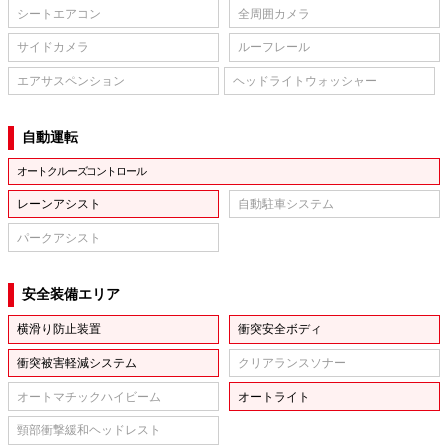
シートエアコン
全周囲カメラ
サイドカメラ
ルーフレール
エアサスペンション
ヘッドライトウォッシャー
自動運転
オートクルーズコントロール
レーンアシスト
自動駐車システム
パークアシスト
安全装備エリア
横滑り防止装置
衝突安全ボディ
衝突被害軽減システム
クリアランスソナー
オートマチックハイビーム
オートライト
頸部衝撃緩和ヘッドレスト