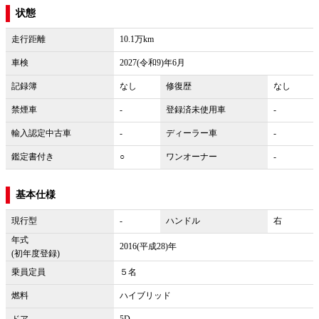
状態
走行距離
10.1万km
車検
2027(令和9)年6月
記録簿
なし
修復歴
なし
禁煙車
-
登録済未使用車
-
輸入認定中古車
-
ディーラー車
-
鑑定書付き
○
ワンオーナー
-
基本仕様
現行型
-
ハンドル
右
年式
2016(平成28)年
(初年度登録)
乗員定員
５名
燃料
ハイブリッド
ドア
5D