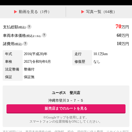
動画を見る（1件）
写真一覧（64枚）
70
支払総額
万円
(税込)
60
車両本体価格
万円
(税込)
(リ済込)
10
諸費用
万円
(税込)
年式
2016(平成28)年
走行
10.1万km
車検
2027(令和9)年6月
修復歴
なし
法定整備
整備付
保証
保証無
ユーポス 登川店
沖縄市登川３－７－５
販売店までのルートを見る
※Googleマップを使用します。
スマートフォンの位置情報をONにしてください。
支払総額には、車両本体価格の他、保険料、税金、登録等に伴う費用、リサイクル預託