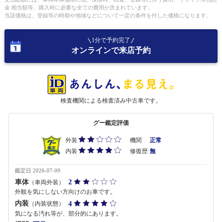
金 相当額等、購入時に必要な全ての費用が含まれています。
当該価格は、登録等の時期や地域などについて一定の条件を付した価格になります。
1分で予約完了
オンラインで来店予約
検査機関による検査済み中古車です。
グー鑑定評価
外装
機関
正常
内装
修復歴
無
鑑定日 2026-07-09
車体
2
（車両外装）
外観を気にしない方向けのお車です。
内装
4
（内装状態）
気になる汚れ等が、部分的にあります。