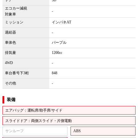
エコカー減税
-
対象車
ミッション
インパネAT
過給器
-
車体色
パープル
排気量
1200cc
4WD
-
車台番号下3桁
848
その他
-
装備
エアバッグ：運転席/助手席/サイド
スライドドア：両側スライド・片側電動
サンルーフ
ABS