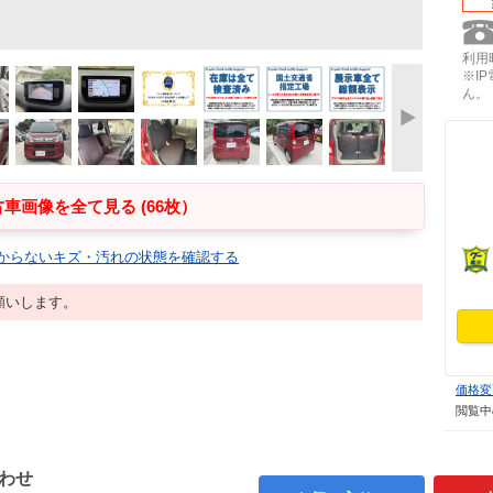
利用時
※I
ん。
車画像を全て見る (66枚）
からないキズ・汚れの状態を確認する
願いします。
価格変
閲覧中
わせ