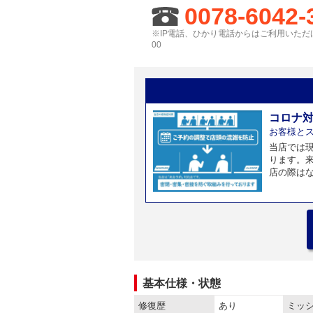
0078-6042-
※IP電話、ひかり電話からはご利用いただけ
00
コロナ
お客様と
当店では
ります。
店の際は
基本仕様・状態
修復歴
あり
ミッ