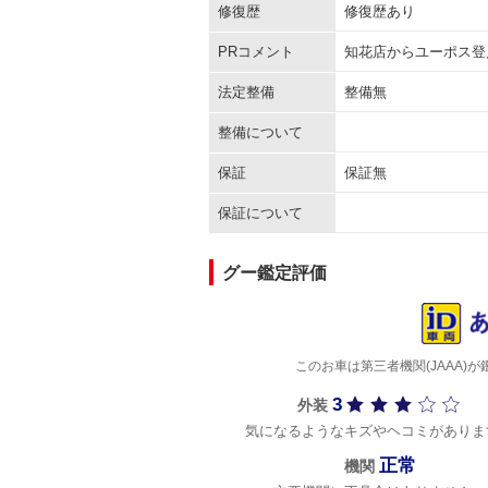
修復歴
修復歴あり
PRコメント
知花店からユーポス登
法定整備
整備無
整備について
保証
保証無
保証について
グー鑑定評価
このお車は第三者機関(JAAA
3
外装
気になるようなキズやヘコミがありま
正常
機関