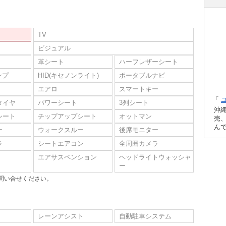
TV
ビジュアル
革シート
ハーフレザーシート
ンプ
HID(キセノンライト)
ポータブルナビ
エアロ
スマートキー
「
タイヤ
パワーシート
3列シート
沖
シート
チップアップシート
オットマン
売
ん
ー
ウォークスルー
後席モニター
ラ
シートエアコン
全周囲カメラ
エアサスペンション
ヘッドライトウォッシャ
ー
問い合せください。
レーンアシスト
自動駐車システム