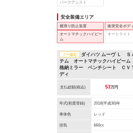
パークアシスト
安全装備エリア
横滑り防止装置
衝突安全ボデ
オートマチックハイビー
オートライト
ム
ダイハツ ムーヴ Ｌ 
グー鑑定
テム オートマチックハイビーム
格納ミラー ベンチシート ＣＶ
ディ
53
支払総額
(税込)
万円
年式(初度登録)
2018(平成30)年
車体色
レッド
排気
660cc