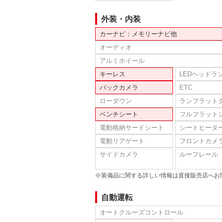
外装・内装
カーナビ：メモリーナビ他
オーディオ
アルミホイール
キーレス
LEDヘッドラ
バックカメラ
ETC
ローダウン
ランフラット
ベンチシート
フルフラット
電動格納サードシート
シートヒータ
電動リアゲート
フロントカメ
サイドカメラ
ルーフレール
※装備品に関する詳しい情報は直接販売店へお
自動運転
オートクルーズコントロール