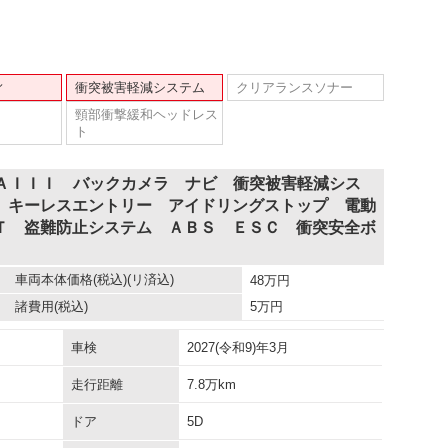
ィ
衝突被害軽減システム
クリアランスソナー
頸部衝撃緩和ヘッドレス
ト
ＳＡＩＩＩ バックカメラ ナビ 衝突被害軽減シス
 キーレスエントリー アイドリングストップ 電動
Ｔ 盗難防止システム ＡＢＳ ＥＳＣ 衝突安全ボ
車両本体価格
(税込)(リ済込)
48
万円
諸費用
(税込)
5
万円
車検
2027(令和9)年3月
走行距離
7.8万km
ドア
5D