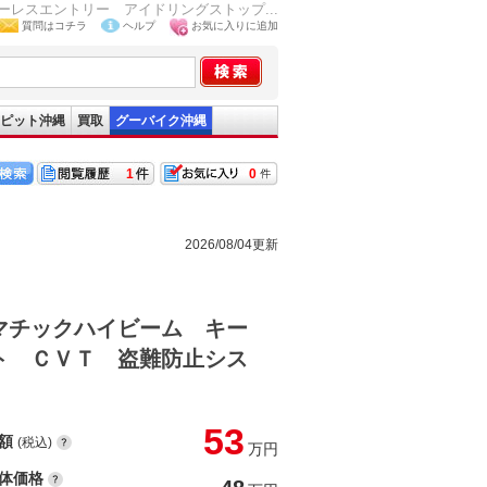
レスエントリー アイドリングストップ...
質問はコチラ
ヘルプ
お気に入りに追加
ピット沖縄
買取
グーバイク沖縄
1
0
2026/08/04更新
マチックハイビーム キー
ト ＣＶＴ 盗難防止シス
53
額
(税込)
万円
体価格