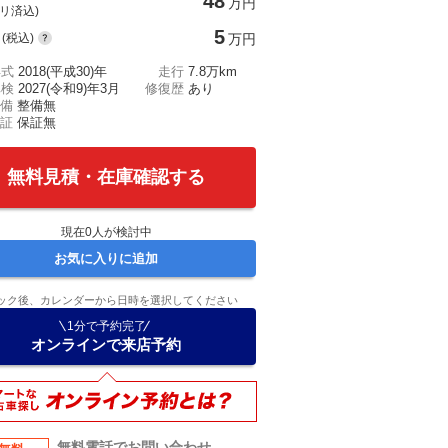
48
万円
(リ済込)
5
(税込)
万円
年式
2018(平成30)年
走行
7.8万km
車検
2027(令和9)年3月
修復歴
あり
備
整備無
証
保証無
無料見積・在庫確認する
現在
0
人が検討中
お気に入りに追加
ック後、カレンダーから日時を選択してください
1分で予約完了
オンラインで来店予約
無料電話でお問い合わせ