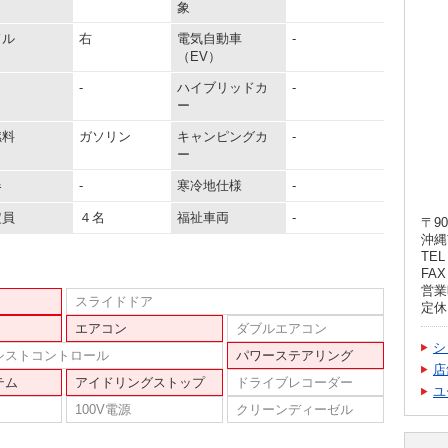
象
ドル
右
電気自動車
-
（EV）
-
ハイブリッドカ
-
ー
燃料
ガソリン
キャンピングカ
-
ー
器
-
寒冷地仕様
-
定員
４名
福祉車両
-
〒90
沖縄
TEL 
FAX 
営業
スライドドア
定休
エアコン
ダブルエアコン
シ
シストコントロール
パワーステアリング
店
テム
アイドリングストップ
ドライブレコーダー
ユ
100V電源
クリーンディーゼル