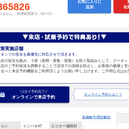
お気に入りに
365826
追加
在
ません。 利用時間帯 8：00〜22：
対策実施店舗
スタッフの安全を最優先に対応させて頂きます。
現在の状況を鑑み、３密（密閉・密集・密接）を防ぐ取組みとして、グーネッ
来店のご予約状況を調整することで店頭での混雑を防止し、お客様の健康と安
なるべく来店予約機能をご利用頂くようお願い申し上げます。ご不明な点はお
1分で予約完了
オンライン予約とは！？
オンラインで来店予約
装備略号/用語解説
ション
インパネAT
エコカー減税対
-