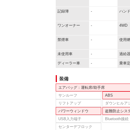
記録簿
-
ハン
ワンオーナー
-
4WD
禁煙車
-
使用
未使用車
-
過給
ディーラー車
-
乗車
装備
エアバッグ：運転席/助手席
サンルーフ
ABS
リフトアップ
ダウンヒルア
パワーウィンドウ
盗難防止シス
USB入力端子
Bluetooth接続
センターデフロック