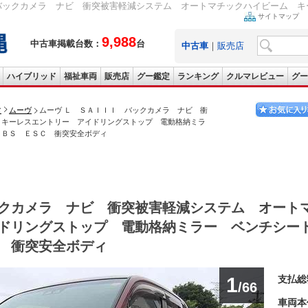
バックカメラ ナビ 衝突被害軽減システム オートマチックハイビーム キー
サイトマップ
9,988
中古車掲載台数：
台
中古車
｜
販売店
ハイブリッド
福祉車両
販売店
グー鑑定
ランキング
クルマレビュー
グー
ツ
ムーヴ
ムーヴ Ｌ ＳＡＩＩＩ バックカメラ ナビ 衝
 キーレスエントリー アイドリングストップ 電動格納ミラ
ＡＢＳ ＥＳＣ 衝突安全ボディ
クカメラ ナビ 衝突被害軽減システム オート
ドリングストップ 電動格納ミラー ベンチシー
 衝突安全ボディ
1
支払総
/66
車両本