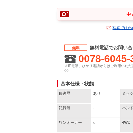
中
写真ではわ
無料電話でお問い合
無料
0078-6045-
※IP電話、ひかり電話からはご利用いただけ
00
基本仕様・状態
修復歴
あり
ミッ
記録簿
-
ハン
ワンオーナー
○
4WD