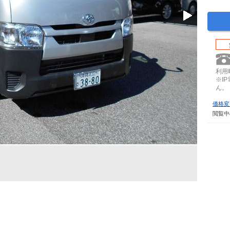
利用時
※I
ん。
価格変
閲覧中