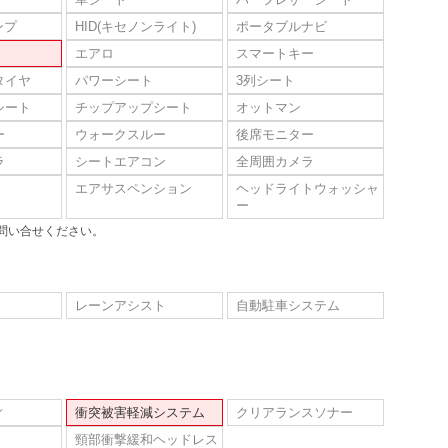
ンプ
HID(キセノンライト)
ポータブルナビ
エアロ
スマートキー
タイヤ
パワーシート
3列シート
シート
チップアップシート
オットマン
ー
ウォークスルー
後席モニター
ラ
シートエアコン
全周囲カメラ
エアサスペンション
ヘッドライトウォッシャ
ー
問い合せください。
レーンアシスト
自動駐車システム
ィ
衝突被害軽減システム
クリアランスソナー
頸部衝撃緩和ヘッドレス