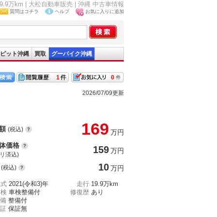
9.9万km | 大松自動車販売 | 沖縄 中古車情報
質問はコチラ
ヘルプ
お気に入りに追加
ピット沖縄
買取
グーバイク沖縄
1
0
2026/07/09更新
169
額
(税込)
万円
体価格
159
万円
(リ済込)
10
(税込)
万円
年式
2021(令和3)年
走行
19.9万km
車検
車検整備付
修復歴
あり
備
整備付
証
保証無