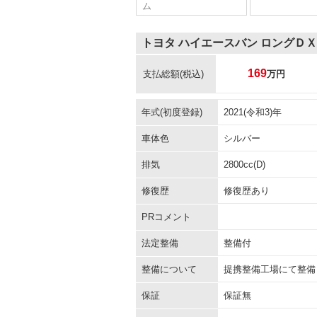
ム
トヨタ ハイエースバン ロングＤＸ
169
支払総額
(税込)
万円
年式(初度登録)
2021(令和3)年
車体色
シルバー
排気
2800cc(D)
修復歴
修復歴あり
PRコメント
法定整備
整備付
整備について
提携整備工場にて整備
保証
保証無