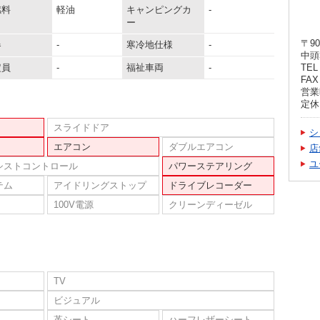
燃料
軽油
キャンピングカ
-
ー
〒90
器
-
寒冷地仕様
-
中頭
定員
-
福祉車両
-
TEL 
FAX 
営業時
定休
スライドドア
シ
エアコン
ダブルエアコン
店
ユ
シストコントロール
パワーステアリング
テム
アイドリングストップ
ドライブレコーダー
100V電源
クリーンディーゼル
TV
ビジュアル
革シート
ハーフレザーシート