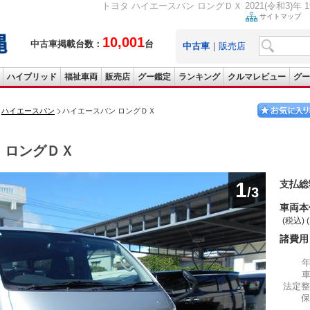
トヨタ ハイエースバン ロングＤＸ 2021(令和3)年 1
サイトマップ
10,001
中古車掲載台数：
台
中古車
｜
販売店
ハイブリッド
福祉車両
販売店
グー鑑定
ランキング
クルマレビュー
グー
ハイエースバン
ハイエースバン ロングＤＸ
ン
ロングＤＸ
1
支払総
/3
車両本
(税込) 
諸費用
法定整
保