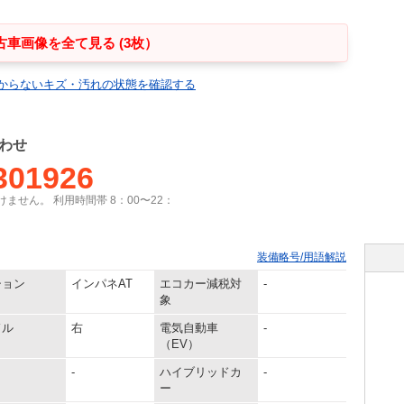
古車画像を全て見る (3枚）
からないキズ・汚れの状態を確認する
わせ
301926
ません。 利用時間帯 8：00〜22：
装備略号/用語解説
ション
インパネAT
エコカー減税対
-
象
ドル
右
電気自動車
-
（EV）
-
ハイブリッドカ
-
ー