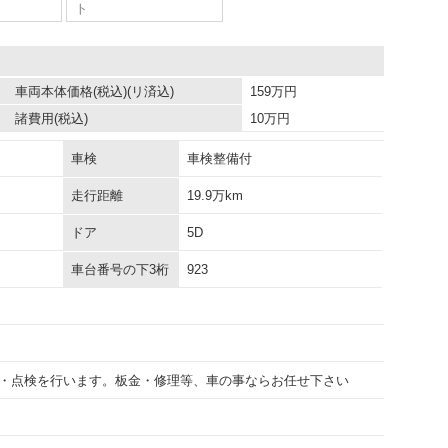
ト
車両本体価格
(税込)(リ済込)
159
万円
諸費用
(税込)
10
万円
車検
車検整備付
走行距離
19.9万km
ドア
5D
車台番号の下3桁
923
・点検を行います。板金・修理等、車の事ならお任せ下さい