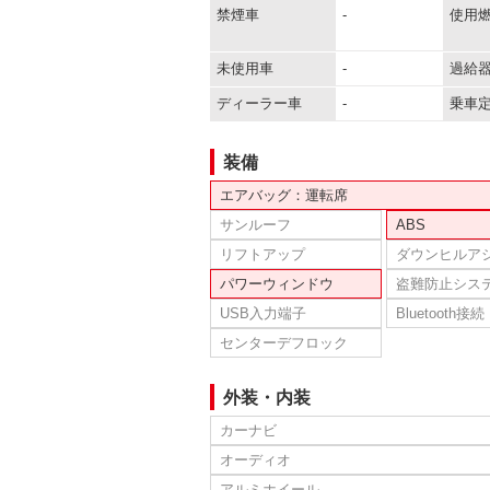
禁煙車
-
使用
未使用車
-
過給
ディーラー車
-
乗車
装備
エアバッグ：運転席
サンルーフ
ABS
リフトアップ
ダウンヒルア
パワーウィンドウ
盗難防止シス
USB入力端子
Bluetooth接続
センターデフロック
外装・内装
カーナビ
オーディオ
アルミホイール