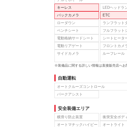
キーレス
LEDヘッドラ
バックカメラ
ETC
ローダウン
ランフラット
ベンチシート
フルフラット
電動格納サードシート
シートヒータ
電動リアゲート
フロントカメ
サイドカメラ
ルーフレール
※装備品に関する詳しい情報は直接販売店へお
自動運転
オートクルーズコントロール
パークアシスト
安全装備エリア
横滑り防止装置
衝突安全ボデ
オートマチックハイビー
オートライト