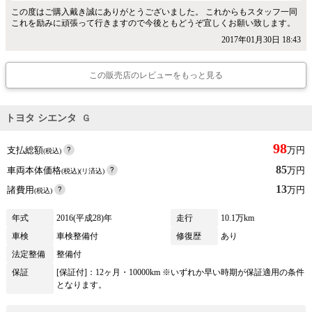
この度はご購入戴き誠にありがとうございました。 これからもスタッフ一同
これを励みに頑張って行きますので今後ともどうぞ宜しくお願い致します。
2017年01月30日 18:43
この販売店のレビューをもっと見る
トヨタ シエンタ
Ｇ
98
支払総額
万円
(税込)
85
車両本体価格
万円
(税込)(リ済込)
13
諸費用
万円
(税込)
年式
2016(平成28)年
走行
10.1万km
車検
車検整備付
修復歴
あり
法定整備
整備付
保証
[保証付]：12ヶ月・10000km ※いずれか早い時期が保証適用の条件
となります。