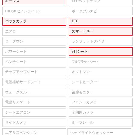
キーレス
LEDヘッドランプ
HID(キセノンライト)
ポータブルナビ
バックカメラ
ETC
エアロ
スマートキー
ローダウン
ランフラットタイヤ
パワーシート
3列シート
ベンチシート
フルフラットシート
チップアップシート
オットマン
電動格納サードシート
シートヒーター
ウォークスルー
後席モニター
電動リアゲート
フロントカメラ
シートエアコン
全周囲カメラ
サイドカメラ
ルーフレール
エアサスペンション
ヘッドライトウォッシャー