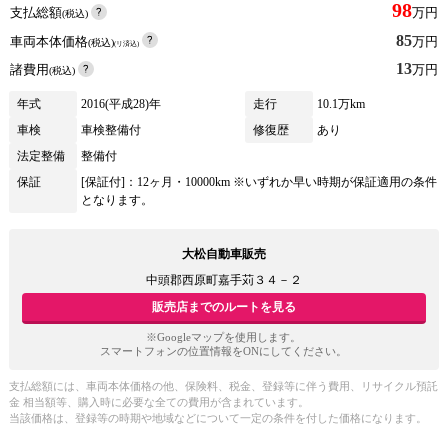
98
支払総額
万円
(税込)
85
車両本体価格
万円
(税込)
(リ済込)
13
諸費用
万円
(税込)
年式
2016(平成28)年
走行
10.1万km
車検
車検整備付
修復歴
あり
法定整備
整備付
保証
[保証付]：12ヶ月・10000km ※いずれか早い時期が保証適用の条件
となります。
大松自動車販売
中頭郡西原町嘉手苅３４－２
販売店までのルートを見る
※Googleマップを使用します。
スマートフォンの位置情報をONにしてください。
支払総額には、車両本体価格の他、保険料、税金、登録等に伴う費用、リサイクル預託
金 相当額等、購入時に必要な全ての費用が含まれています。
当該価格は、登録等の時期や地域などについて一定の条件を付した価格になります。