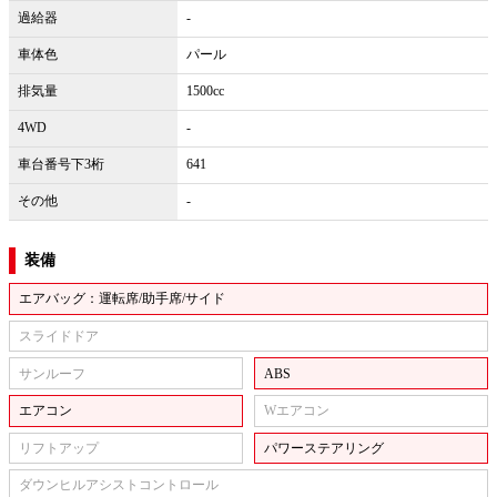
過給器
-
車体色
パール
排気量
1500cc
4WD
-
車台番号下3桁
641
その他
-
装備
エアバッグ：運転席/助手席/サイド
スライドドア
サンルーフ
ABS
エアコン
Wエアコン
リフトアップ
パワーステアリング
ダウンヒルアシストコントロール