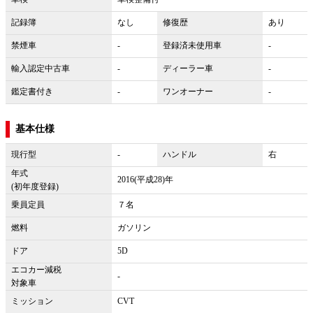
記録簿
なし
修復歴
あり
禁煙車
-
登録済未使用車
-
輸入認定中古車
-
ディーラー車
-
鑑定書付き
-
ワンオーナー
-
基本仕様
現行型
-
ハンドル
右
年式
2016(平成28)年
(初年度登録)
乗員定員
７名
燃料
ガソリン
ドア
5D
エコカー減税
-
対象車
ミッション
CVT