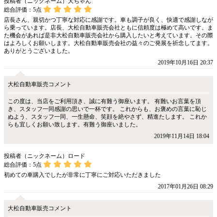
投稿者（ニックネーム）大ちゃん
総合評価：
5
点
店長さん、親切かつ丁寧な対応に感謝です。車も調子が良く、快適で感謝しなが
ら乗っています。店長、大松自動車販売会社ともに信頼度は極めて高いです。ま
た機会があれば是非大松自動車販売会社から購入したいと考えています。その際
はよろしくお願いします。大松自動車販売会社の益々のご発展を祈念してます。
ありがとうございました。
2019年10月16日 20:37
大松自動車販売コメント
この度は、当店をご利用頂き、誠に有難う御座います。 有難いお言葉を頂
き、スタッフ一同感謝の思いで一杯です。 これからも、お褒めの言葉に恥じ
ぬよう、スタッフ一同、一生懸命、笑顔を絶やさず、精進たします。 これか
らも宜しくお願い致します。有難う御座いました。
2019年11月14日 18:04
投稿者（ニックネーム）ロード
総合評価：
5
点
初めての車購入でしたが非常に丁寧にご対応いただきました
2017年01月26日 08:29
大松自動車販売コメント