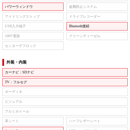
パワーウィンドウ
盗難防止システム
アイドリングストップ
ドライブレコーダー
USB入力端子
Bluetooth接続
100V電源
クリーンディーゼル
センターデフロック
外装・内装
カーナビ：SDナビ
TV：フルセグ
オーディオ
ビジュアル
アルミホイール
革シート
ハーフレザーシート