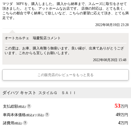
マツダ MPVを、購入しました。 購入から納車まで、スムーズに取引をさせて
頂きました。 とても、アットホームなお店です。 店側の対応は、とても良く、
こちらの都合で早く納車して欲しいなど、こちらの要望に応えて頂き、とても満
足です。
2022年08月19日 23:28
オートカルチェ 瑞慶覧店コメント
この度は、お車、購入有難う御座います、良い縁が、出来てありがとうござ
います、これからも宜しくお願いします。
2022年08月20日 15:48
この販売店のレビューをもっと見る
ダイハツ キャスト
スタイルＧ ＳＡＩＩ
53
支払総額
万円
(税込)
49
車両本体価格
万円
(税込)(リ済込)
4
諸費用
万円
(税込)