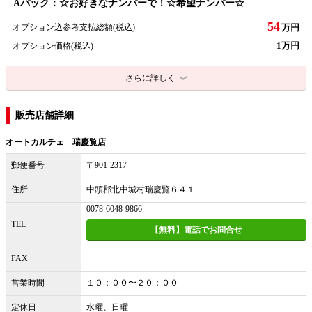
Aパック：☆お好きなナンバーで！☆希望ナンバー☆
54
オプション込参考支払総額
(税込)
万円
1万円
オプション価格
(税込)
さらに詳しく
販売店舗詳細
オートカルチェ 瑞慶覧店
郵便番号
〒901-2317
住所
中頭郡北中城村瑞慶覧６４１
0078-6048-9866
TEL
【無料】電話でお問合せ
FAX
営業時間
１０：００〜２０：００
定休日
水曜、日曜