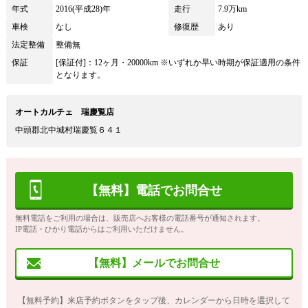
年式
2016(平成28)年
走行
7.9万km
車検
なし
修復歴
あり
法定整備
整備無
保証
[保証付]：12ヶ月・20000km ※いずれか早い時期が保証適用の条件
となります。
オートカルチェ 瑞慶覧店
中頭郡北中城村瑞慶覧６４１
【無料】電話でお問合せ
無料電話をご利用の場合は、販売店へお客様の電話番号が通知されます。
IP電話・ひかり電話からはご利用いただけません。
【無料】メールでお問合せ
【無料予約】来店予約ボタンをタップ後、カレンダーから日時を選択して