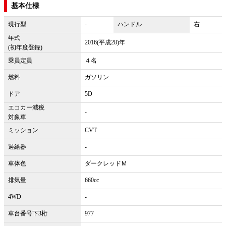
基本仕様
現行型
-
ハンドル
右
年式
2016(平成28)年
(初年度登録)
乗員定員
４名
燃料
ガソリン
ドア
5D
エコカー減税
-
対象車
ミッション
CVT
過給器
-
車体色
ダークレッドＭ
排気量
660cc
4WD
-
車台番号下3桁
977