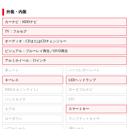
外装・内装
カーナビ：HDDナビ
TV：フルセグ
オーディオ：CDまたはCDチェンジャー
ビジュアル：ブルーレイ再生／DVD再生
アルミホイール：15インチ
革シート
ハーフレザーシート
キーレス
LEDヘッドランプ
HID(キセノンライト)
ポータブルナビ
バックカメラ
ETC
エアロ
スマートキー
ローダウン
ランフラットタイヤ
パワーシート
3列シート