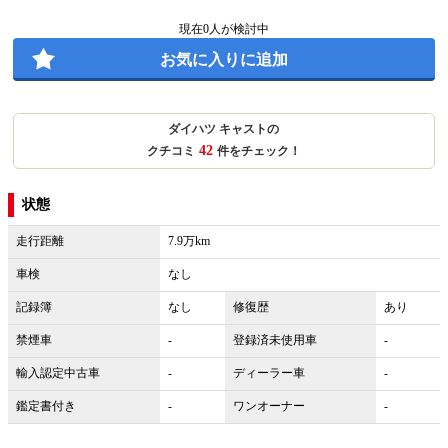
現在
0
人が検討中
お気に入りに追加
ダイハツ キャストの
42
クチコミ
件をチェック！
状態
走行距離
7.9万km
車検
なし
記録簿
なし
修復歴
あり
禁煙車
-
登録済未使用車
-
輸入認定中古車
-
ディーラー車
-
鑑定書付き
-
ワンオーナー
-