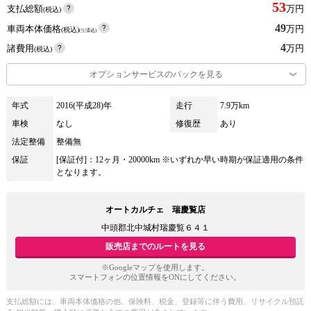
53
支払総額
万円
(税込)
49
車両本体価格
万円
(税込)
(リ済込)
4
諸費用
万円
(税込)
オプションサービスのパックを見る
年式
2016(平成28)年
走行
7.9万km
車検
なし
修復歴
あり
法定整備
整備無
保証
[保証付]：12ヶ月・20000km ※いずれか早い時期が保証適用の条件
となります。
オートカルチェ 瑞慶覧店
中頭郡北中城村瑞慶覧６４１
販売店までのルートを見る
※Googleマップを使用します。
スマートフォンの位置情報をONにしてください。
支払総額には、車両本体価格の他、保険料、税金、登録等に伴う費用、リサイクル預託