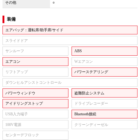
その他
○
装備
エアバッグ：運転席/助手席/サイド
スライドドア
サンルーフ
ABS
エアコン
Wエアコン
リフトアップ
パワーステアリング
ダウンヒルアシストコントロール
パワーウィンドウ
盗難防止システム
アイドリングストップ
ドライブレコーダー
USB入力端子
Bluetooth接続
100V電源
クリーンディーゼル
センターデフロック