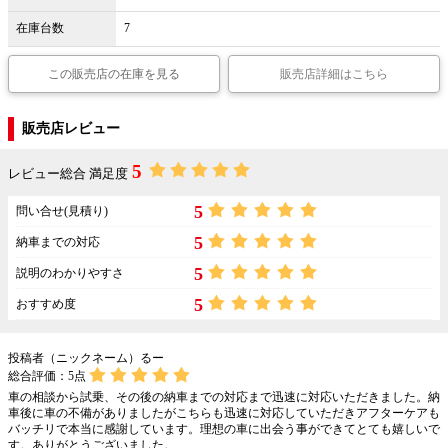
在庫台数
7
この販売店の在庫を見る
販売店詳細はこちら
販売店レビュー
5
レビュー総合 満足度
5
問い合せ(見積り)
5
納車までの対応
5
説明のわかりやすさ
5
おすすめ度
投稿者（ニックネーム）るー
総合評価：
5
点
車の相談から試乗、その後の納車までの対応まで迅速に対応いただきました。納
車後に車の不備がありましたがこちらも迅速に対応していただきアフターケアも
バッチリで本当に感謝しています。理想の車に出会う事ができてとても嬉しいで
す。ありがとうございました。