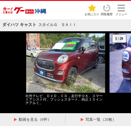
お気に入り
閲覧履歴
メニュー
ダイハツ キャスト
スタイルＧ ＳＡＩＩ
1
/
20
社外テレビ、ＤＶＤ，ＣＤ，走行中ＯＫ、スマー
トアシスト付、プッシュスタート、純正１５イン
チアルミ。
動画を見る（0件）
写真一覧（20枚）