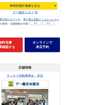
車両状態評価書を見る
グー鑑定とは？
更お知らせメール
乗り換え金額シミュレーション
の車両・店舗情報を印刷
無料見積
オンラインで
庫確認する
来店予約
店舗情報
ラッキー自動車商会 本店