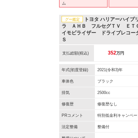
ム
トヨタ ハリアーハイブ
グー鑑定
ラ ＡＨＢ フルセグＴＶ ＥＴ
イモビライザー ドライブレコー
Ｓ
352
支払総額
(税込)
万円
年式(初度登録)
2021(令和3)年
車体色
ブラック
排気
2500cc
修復歴
修復歴なし
PRコメント
特別低金利キャンペー
法定整備
整備付