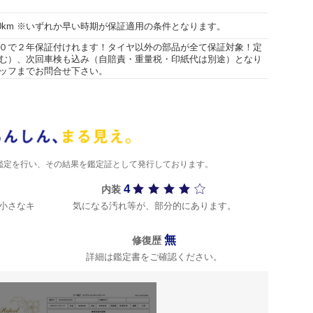
000km ※いずれか早い時期が保証適用の条件となります。
０で２年保証付けれます！タイヤ以外の部品が全て保証対象！定
む）、次回車検も込み（自賠責・重量税・印紙代は別途）となり
ッフまでお問合せ下さい。
)が鑑定を行い、その結果を鑑定証として発行しております。
4
内装
小さなキ
気になる汚れ等が、部分的にあります。
無
修復歴
詳細は鑑定書をご確認ください。