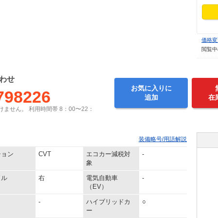
価格変
閲覧中
わせ
お気に入りに
798226
追加
在
ません。 利用時間帯 8：00〜22：
装備略号/用語解説
ション
CVT
エコカー減税対
-
象
ドル
右
電気自動車
-
（EV）
-
ハイブリッドカ
○
ー