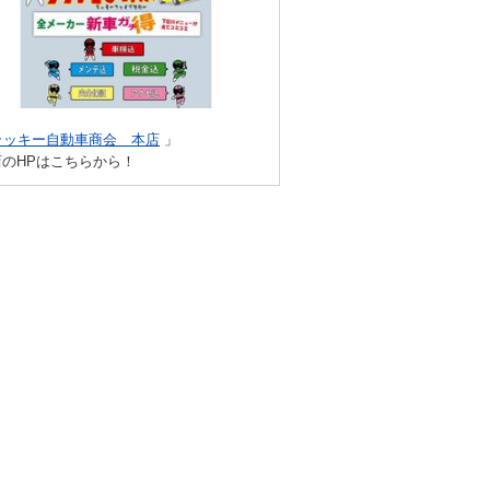
ラッキー自動車商会 本店
」
店のHPはこちらから！