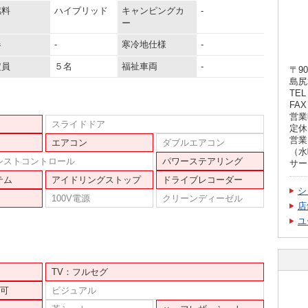
燃料
ハイブリッド
キャンピングカ
-
ー
器
-
寒冷地仕様
-
定員
５名
福祉車両
-
〒90
島尻
TEL 
FAX 
営業時
スライドドア
定休
営業
エアコン
ダブルエアコン
（水
シストコントロール
パワーステアリング
サー
テム
アイドリングストップ
ドライブレコーダー
シ
100V電源
クリーンディーゼル
店
ユ
TV：フルセグ
可
ビジュアル