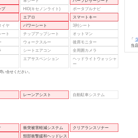
革シート
ハーフレザーシート
ンプ
HID(キセノンライト)
ポータブルナビ
エアロ
スマートキー
タイヤ
パワーシート
3列シート
シート
チップアップシート
オットマン
「
ー
ウォークスルー
後席モニター
当
ラ
シートエアコン
全周囲カメラ
エアサスペンション
ヘッドライトウォッシャ
ー
問い合せください。
レーンアシスト
自動駐車システム
ィ
衝突被害軽減システム
クリアランスソナー
頸部衝撃緩和ヘッドレス