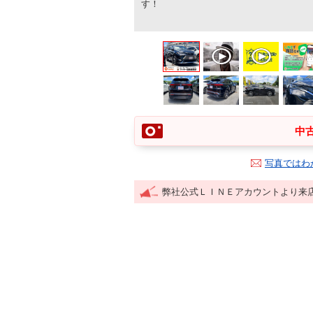
す！
中古
写真ではわ
弊社公式ＬＩＮＥアカウントより来