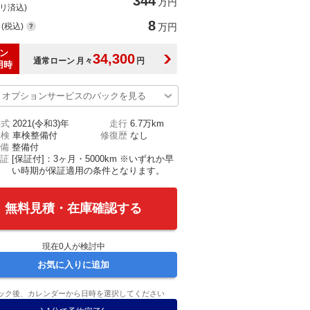
344
万円
(リ済込)
8
(税込)
万円
ン
34,300
通常ローン
月々
円
用時
オプションサービスのパックを見る
年式
2021(令和3)年
走行
6.7万km
車検
車検整備付
修復歴
なし
備
整備付
証
[保証付]：3ヶ月・5000km ※いずれか早
い時期が保証適用の条件となります。
無料見積・在庫確認する
現在
0
人が検討中
お気に入りに追加
ック後、カレンダーから日時を選択してください