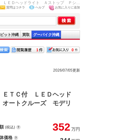
ＬＥＤヘッドライト Ａストップ Ｐシ...
質問はコチラ
ヘルプ
お気に入りに追加
ピット沖縄
買取
グーバイク沖縄
1
0
2026/07/05更新
 ＥＴＣ付 ＬＥＤヘッド
 オートクルーズ モデリ
352
額
(税込)
万円
体価格