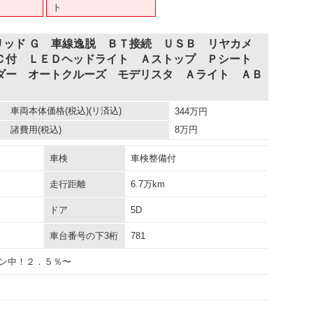
ト
リッド Ｇ 車線逸脱 ＢＴ接続 ＵＳＢ リヤカメ
Ｃ付 ＬＥＤヘッドライト Ａストップ Ｐシート
ダー オートクルーズ モデリスタ Ａライト ＡＢ
車両本体価格
(税込)(リ済込)
344
万円
諸費用
(税込)
8
万円
車検
車検整備付
走行距離
6.7万km
ドア
5D
車台番号の下3桁
781
ン中！２．５％〜