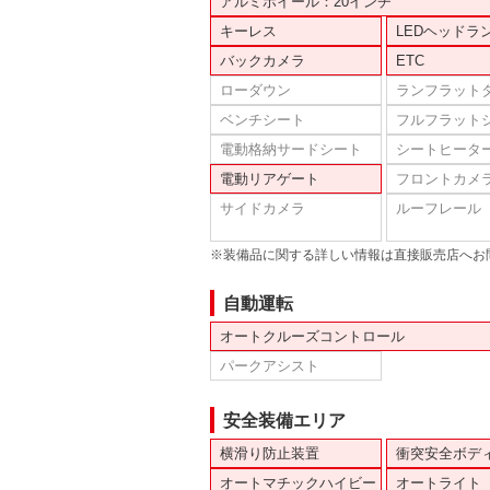
アルミホイール：20インチ
キーレス
LEDヘッドラ
バックカメラ
ETC
ローダウン
ランフラット
ベンチシート
フルフラット
電動格納サードシート
シートヒータ
電動リアゲート
フロントカメ
サイドカメラ
ルーフレール
※装備品に関する詳しい情報は直接販売店へお
自動運転
オートクルーズコントロール
パークアシスト
安全装備エリア
横滑り防止装置
衝突安全ボデ
オートマチックハイビー
オートライト