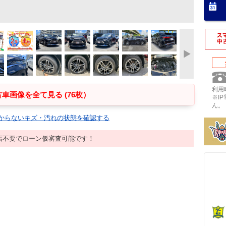
利用時
車画像を全て見る (76枚）
※I
ん。
からないキズ・汚れの状態を確認する
店不要でローン仮審査可能です！