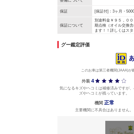
整備について
保証
[保証付]：3ヶ月・5
別途料金￥９５，００
保証について
期点検（オイル交換含
ます！！詳しくはスタ
グー鑑定評価
このお車は第三者機関(JAAA
4
外装
気になるキズやヘコミは補修済みですが、
ズやヘコミが残っています。
正常
機関
主要機関に不具合はありません。