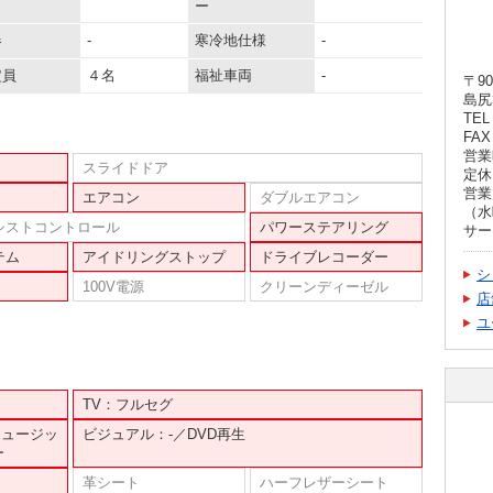
ー
器
-
寒冷地仕様
-
定員
４名
福祉車両
-
〒90
島尻
TEL 
FAX 
営業時
スライドドア
定休
営業
エアコン
ダブルエアコン
（水
シストコントロール
パワーステアリング
サー
テム
アイドリングストップ
ドライブレコーダー
シ
100V電源
クリーンディーゼル
店
ユ
TV：フルセグ
ミュージッ
ビジュアル：-／DVD再生
ー
革シート
ハーフレザーシート