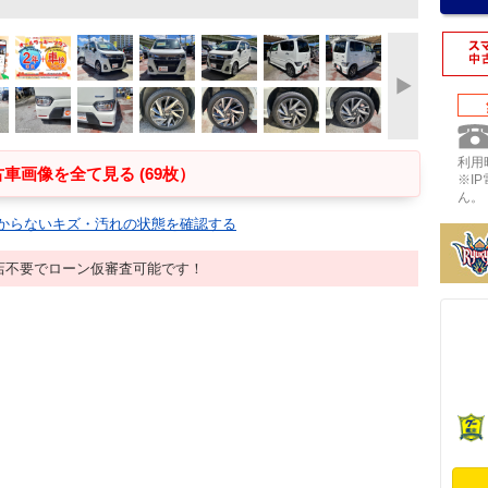
利用時
車画像を全て見る (69枚）
※I
ん。
からないキズ・汚れの状態を確認する
店不要でローン仮審査可能です！