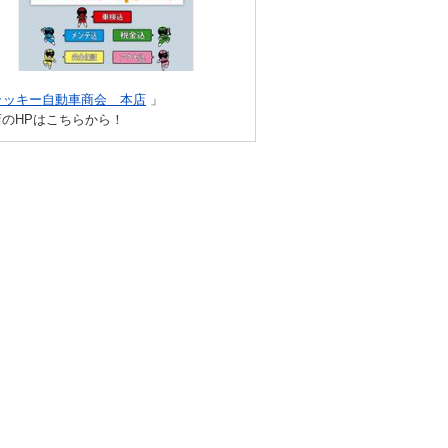
ラッキー自動車商会 本店
」
店のHPはこちらから！