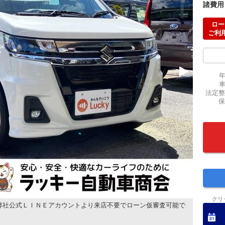
諸費用
ロー
ご利
法定整
保
クリ
弊社公式ＬＩＮＥアカウントより来店不要でローン仮審査可能で