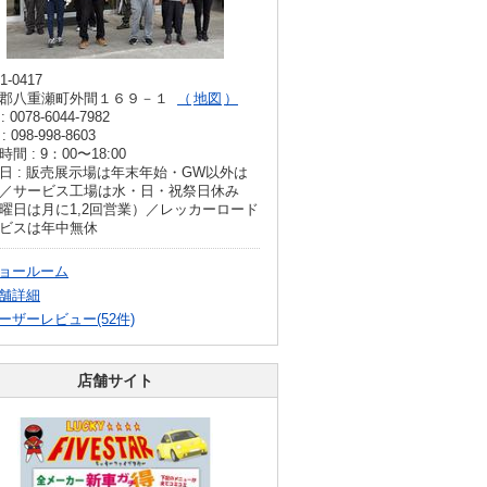
1-0417
郡八重瀬町外間１６９－１
地図
: 0078-6044-7982
: 098-998-8603
間 : 9：00〜18:00
日 : 販売展示場は年末年始・GW以外は
／サービス工場は水・日・祝祭日休み
曜日は月に1,2回営業）／レッカーロード
ビスは年中無休
ョールーム
舗詳細
ーザーレビュー(52件)
店舗サイト