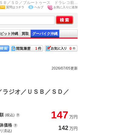
Ｂ／ＳＤ／ブルートゥース ドラレコ前...
質問はコチラ
ヘルプ
お気に入りに追加
ピット沖縄
買取
グーバイク沖縄
1
0
2026/07/05更新
／ラジオ／ＵＳＢ／ＳＤ／
147
額
(税込)
万円
体価格
142
万円
(リ済込)