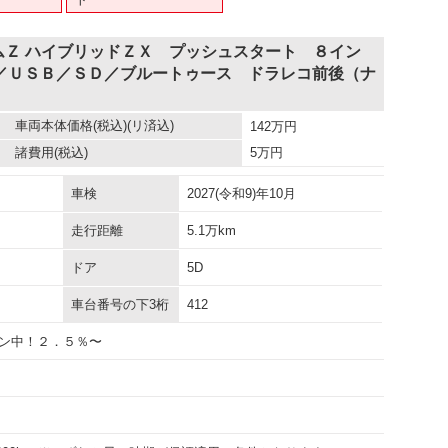
ムＺ ハイブリッドＺＸ プッシュスタート ８イン
／ＵＳＢ／ＳＤ／ブルートゥース ドラレコ前後（ナ
車両本体価格
(税込)(リ済込)
142
万円
諸費用
(税込)
5
万円
車検
2027(令和9)年10月
走行距離
5.1万km
ドア
5D
車台番号の下3桁
412
ン中！２．５％〜