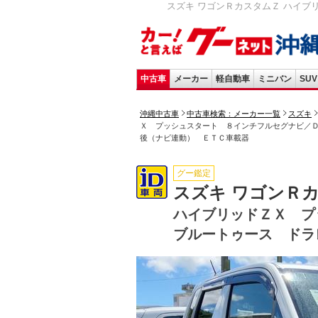
スズキ ワゴンＲカスタムＺ ハイブ
中古車
メーカー
軽自動車
ミニバン
SUV
沖縄中古車
中古車検索：メーカー一覧
スズキ
Ｘ プッシュスタート ８インチフルセグナビ／
後（ナビ連動） ＥＴＣ車載器
グー鑑定
スズキ ワゴンＲ
ハイブリッドＺＸ プ
ブルートゥース ドラ