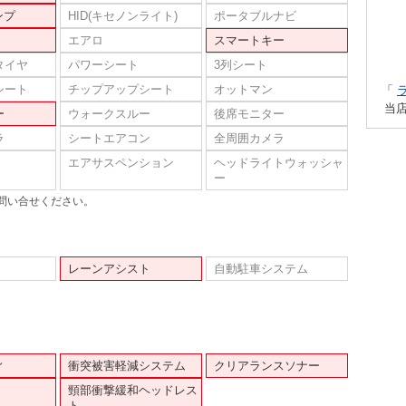
ンプ
HID(キセノンライト)
ポータブルナビ
エアロ
スマートキー
タイヤ
パワーシート
3列シート
シート
チップアップシート
オットマン
「
当
ー
ウォークスルー
後席モニター
ラ
シートエアコン
全周囲カメラ
エアサスペンション
ヘッドライトウォッシャ
ー
問い合せください。
レーンアシスト
自動駐車システム
ィ
衝突被害軽減システム
クリアランスソナー
頸部衝撃緩和ヘッドレス
ト