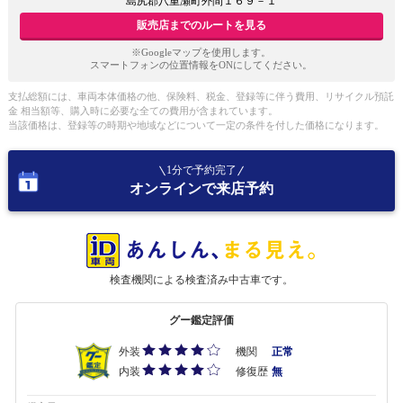
島尻郡八重瀬町外間１６９－１
販売店までのルートを見る
※Googleマップを使用します。
スマートフォンの位置情報をONにしてください。
支払総額には、車両本体価格の他、保険料、税金、登録等に伴う費用、リサイクル預託
金 相当額等、購入時に必要な全ての費用が含まれています。
当該価格は、登録等の時期や地域などについて一定の条件を付した価格になります。
1分で予約完了
オンラインで来店予約
検査機関による検査済み中古車です。
グー鑑定評価
外装
機関
正常
内装
修復歴
無