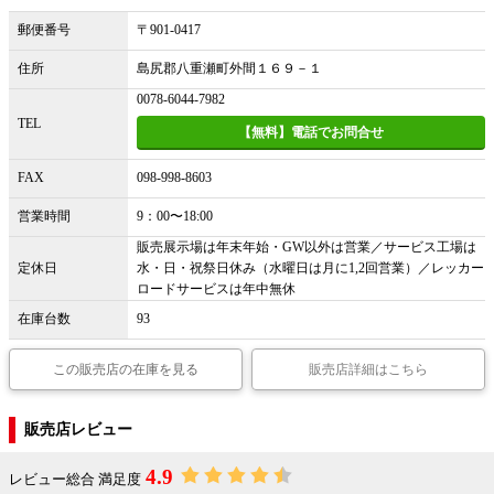
郵便番号
〒901-0417
住所
島尻郡八重瀬町外間１６９－１
0078-6044-7982
TEL
【無料】電話でお問合せ
FAX
098-998-8603
営業時間
9：00〜18:00
販売展示場は年末年始・GW以外は営業／サービス工場は
定休日
水・日・祝祭日休み（水曜日は月に1,2回営業）／レッカー
ロードサービスは年中無休
在庫台数
93
この販売店の在庫を見る
販売店詳細はこちら
販売店レビュー
4.9
レビュー総合 満足度