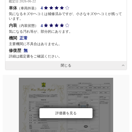
鑑定日 2026-06-22
車体
4
（車両外装）
気になるキズやヘコミは補修済みですが、小さなキズやヘコミが残って
います。
内装
4
（内装状態）
気になる汚れ等が、部分的にあります。
機関
正常
主要機関に不具合はありません。
修復歴
無
詳細は鑑定書をご確認ください。
閉じる
評価書を見る