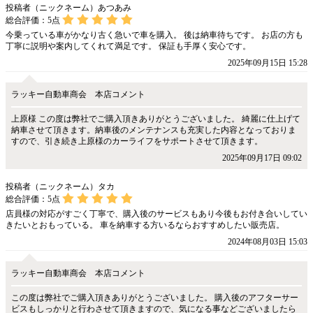
投稿者（ニックネーム）あつあみ
総合評価：
5
点
今乗っている車がかなり古く急いで車を購入。 後は納車待ちです。 お店の方も
丁寧に説明や案内してくれて満足です。 保証も手厚く安心です。
2025年09月15日 15:28
ラッキー自動車商会 本店コメント
上原様 この度は弊社でご購入頂きありがとうございました。 綺麗に仕上げて
納車させて頂きます。納車後のメンテナンスも充実した内容となっておりま
すので、引き続き上原様のカーライフをサポートさせて頂きます。
2025年09月17日 09:02
投稿者（ニックネーム）タカ
総合評価：
5
点
店員様の対応がすごく丁寧で、購入後のサービスもあり今後もお付き合いしてい
きたいとおもっている。 車を納車する方いるならおすすめしたい販売店。
2024年08月03日 15:03
ラッキー自動車商会 本店コメント
この度は弊社でご購入頂きありがとうございました。 購入後のアフターサー
ビスもしっかりと行わさせて頂きますので、気になる事などございましたら