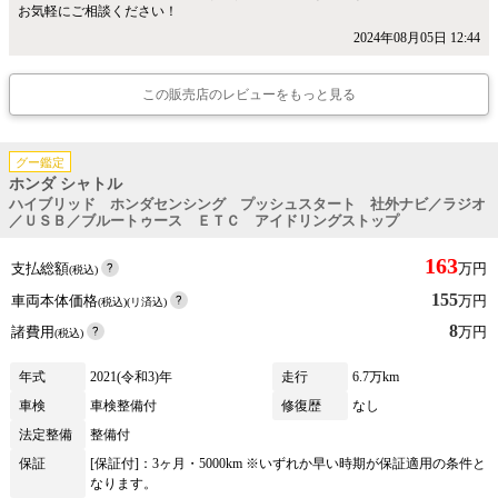
お気軽にご相談ください！
2024年08月05日 12:44
この販売店のレビューをもっと見る
グー鑑定
ホンダ シャトル
ハイブリッド ホンダセンシング プッシュスタート 社外ナビ／ラジオ
／ＵＳＢ／ブルートゥース ＥＴＣ アイドリングストップ
163
支払総額
万円
(税込)
155
車両本体価格
万円
(税込)(リ済込)
8
諸費用
万円
(税込)
年式
2021(令和3)年
走行
6.7万km
車検
車検整備付
修復歴
なし
法定整備
整備付
保証
[保証付]：3ヶ月・5000km ※いずれか早い時期が保証適用の条件と
なります。