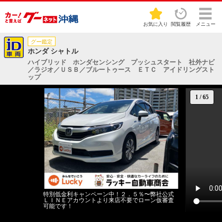
お気に入り
閲覧履歴
メニュー
グー鑑定
ホンダ シャトル
ハイブリッド ホンダセンシング プッシュスタート 社外ナビ
／ラジオ／ＵＳＢ／ブルートゥース ＥＴＣ アイドリングスト
ップ
1
/
65
特別低金利キャンペーン中！２．５％〜弊社公式
ＬＩＮＥアカウントより来店不要でローン仮審査
可能です！