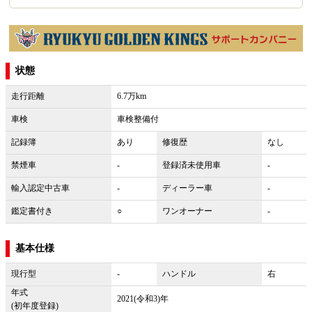
状態
走行距離
6.7万km
車検
車検整備付
記録簿
あり
修復歴
なし
禁煙車
-
登録済未使用車
-
輸入認定中古車
-
ディーラー車
-
鑑定書付き
○
ワンオーナー
-
基本仕様
現行型
-
ハンドル
右
年式
2021(令和3)年
(初年度登録)