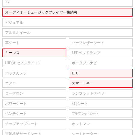
TV
オーディオ：ミュージックプレイヤー接続可
ビジュアル
アルミホイール
革シート
ハーフレザーシート
キーレス
LEDヘッドランプ
HID(キセノンライト)
ポータブルナビ
バックカメラ
ETC
エアロ
スマートキー
ローダウン
ランフラットタイヤ
パワーシート
3列シート
ベンチシート
フルフラットシート
チップアップシート
オットマン
電動格納サードシート
シートヒーター