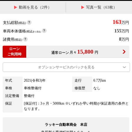
動画を見る（2件）
写真一覧（63枚）
163
支払総額
万円
(税込)
155
車両本体価格
万円
(税込)
(リ済込)
8
諸費用
万円
(税込)
ローン
15,800
月々
円
通常ローン
ご利用時
オプションサービスのパックを見る
年式
2021(令和3)年
走行
6.7万km
車検
車検整備付
修復歴
なし
法定整備
整備付
保証
[保証付]：3ヶ月・5000km ※いずれか早い時期が保証適用の条件と
なります。
ラッキー自動車商会 本店