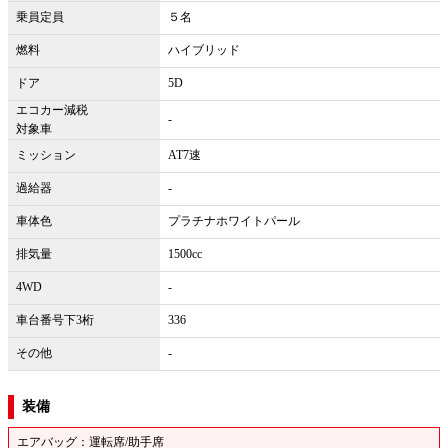
乗員定員
５名
燃料
ハイブリッド
ドア
5D
エコカー減税
-
対象車
ミッション
AT7速
過給器
-
車体色
プラチナホワイトパール
排気量
1500cc
4WD
-
車台番号下3桁
336
その他
-
装備
エアバッグ：運転席/助手席