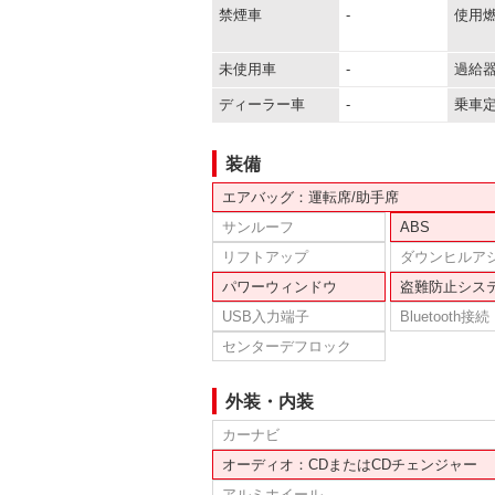
禁煙車
-
使用
未使用車
-
過給
ディーラー車
-
乗車
装備
エアバッグ：運転席/助手席
サンルーフ
ABS
リフトアップ
ダウンヒルア
パワーウィンドウ
盗難防止シス
USB入力端子
Bluetooth接続
センターデフロック
外装・内装
カーナビ
オーディオ：CDまたはCDチェンジャー
アルミホイール