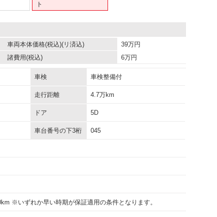
ト
車両本体価格
(税込)(リ済込)
39
万円
諸費用
(税込)
6
万円
車検
車検整備付
走行距離
4.7万km
ドア
5D
車台番号の下3桁
045
000km ※いずれか早い時期が保証適用の条件となります。