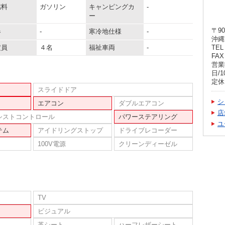
燃料
ガソリン
キャンピングカ
-
ー
〒90
器
-
寒冷地仕様
-
沖縄
定員
４名
福祉車両
-
TEL 
FAX 
営業
日/1
定休
スライドドア
シ
エアコン
ダブルエアコン
店
シストコントロール
パワーステアリング
ユ
テム
アイドリングストップ
ドライブレコーダー
100V電源
クリーンディーゼル
TV
ビジュアル
革シート
ハーフレザーシート