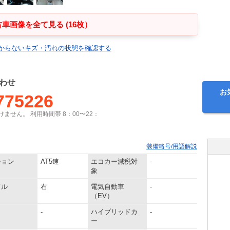
車画像を全て見る (16枚）
からないキズ・汚れの状態を確認する
わせ
お
775226
ません。 利用時間帯 8：00〜22：
装備略号/用語解説
ション
AT5速
エコカー減税対
-
象
ドル
右
電気自動車
-
（EV）
-
ハイブリッドカ
-
ー