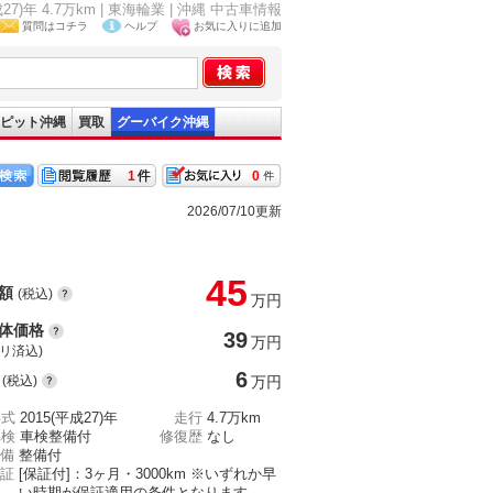
27)年 4.7万km | 東海輪業 | 沖縄 中古車情報
質問はコチラ
ヘルプ
お気に入りに追加
ピット沖縄
買取
グーバイク沖縄
1
0
2026/07/10更新
45
額
(税込)
万円
体価格
39
万円
(リ済込)
6
(税込)
万円
年式
2015(平成27)年
走行
4.7万km
車検
車検整備付
修復歴
なし
備
整備付
証
[保証付]：3ヶ月・3000km ※いずれか早
い時期が保証適用の条件となります。