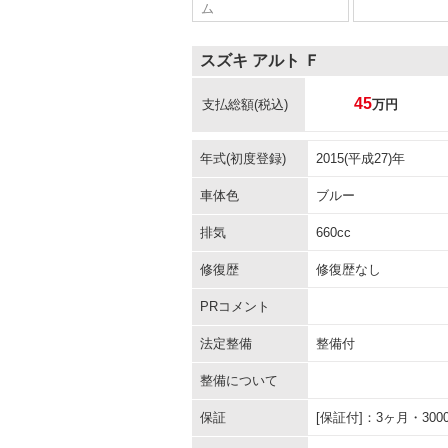
ム
スズキ アルト Ｆ
45
支払総額
(税込)
万円
年式(初度登録)
2015(平成27)年
車体色
ブルー
排気
660cc
修復歴
修復歴なし
PRコメント
法定整備
整備付
整備について
保証
[保証付]：3ヶ月・3