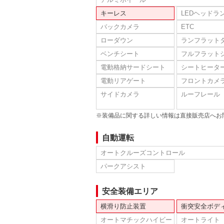
キーレス
LEDヘッドラ
バックカメラ
ETC
ローダウン
ランフラット
ベンチシート
フルフラット
電動格納サードシート
シートヒータ
電動リアゲート
フロントカメ
サイドカメラ
ルーフレール
※装備品に関する詳しい情報は直接販売店へお
自動運転
オートクルーズコントロール
パークアシスト
安全装備エリア
横滑り防止装置
衝突安全ボデ
オートマチックハイビー
オートライト