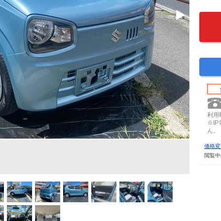
利用時
※I
ん。
価格変
閲覧中