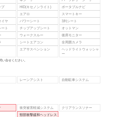
ンプ
HID(キセノンライト)
ポータブルナビ
エアロ
スマートキー
タイヤ
パワーシート
3列シート
シート
チップアップシート
オットマン
ー
ウォークスルー
後席モニター
ラ
シートエアコン
全周囲カメラ
エアサスペンション
ヘッドライトウォッシャ
ー
問い合せください。
レーンアシスト
自動駐車システム
ィ
衝突被害軽減システム
クリアランスソナー
頸部衝撃緩和ヘッドレス