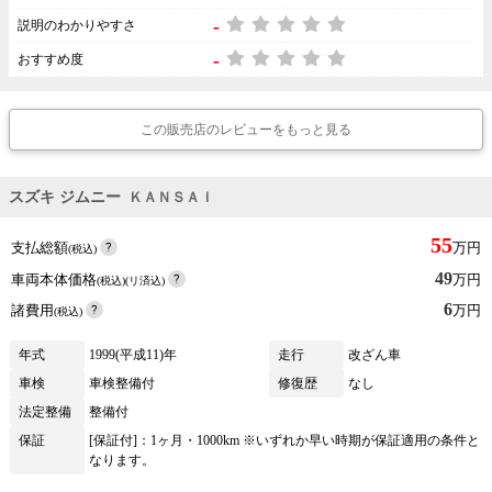
-
説明のわかりやすさ
-
おすすめ度
この販売店のレビューをもっと見る
スズキ ジムニー
ＫＡＮＳＡＩ
55
支払総額
万円
(税込)
49
車両本体価格
万円
(税込)(リ済込)
6
諸費用
万円
(税込)
年式
1999(平成11)年
走行
改ざん車
車検
車検整備付
修復歴
なし
法定整備
整備付
保証
[保証付]：1ヶ月・1000km ※いずれか早い時期が保証適用の条件と
なります。