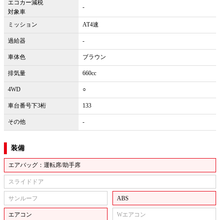
エコカー減税
-
対象車
ミッション
AT4速
過給器
-
車体色
ブラウン
排気量
660cc
4WD
○
車台番号下3桁
133
その他
-
装備
エアバッグ：運転席/助手席
スライドドア
サンルーフ
ABS
エアコン
Wエアコン