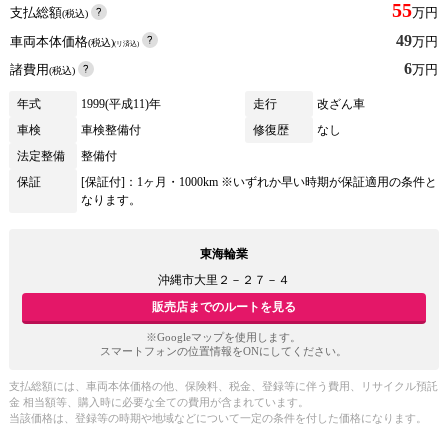
55
支払総額
万円
(税込)
49
車両本体価格
万円
(税込)
(リ済込)
6
諸費用
万円
(税込)
年式
1999(平成11)年
走行
改ざん車
車検
車検整備付
修復歴
なし
法定整備
整備付
保証
[保証付]：1ヶ月・1000km ※いずれか早い時期が保証適用の条件と
なります。
東海輪業
沖縄市大里２－２７－４
販売店までのルートを見る
※Googleマップを使用します。
スマートフォンの位置情報をONにしてください。
支払総額には、車両本体価格の他、保険料、税金、登録等に伴う費用、リサイクル預託
金 相当額等、購入時に必要な全ての費用が含まれています。
当該価格は、登録等の時期や地域などについて一定の条件を付した価格になります。