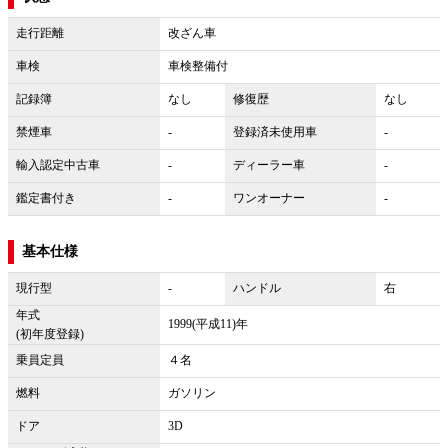
走行距離
改ざん車
車検
車検整備付
記録簿
なし
修復歴
なし
禁煙車
-
登録済未使用車
-
輸入認定中古車
-
ディーラー車
-
鑑定書付き
-
ワンオーナー
-
基本仕様
現行型
-
ハンドル
右
年式
1999(平成11)年
(初年度登録)
乗員定員
４名
燃料
ガソリン
ドア
3D