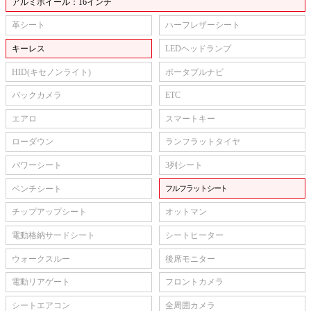
アルミホイール：16インチ
革シート
ハーフレザーシート
キーレス
LEDヘッドランプ
HID(キセノンライト)
ポータブルナビ
バックカメラ
ETC
エアロ
スマートキー
ローダウン
ランフラットタイヤ
パワーシート
3列シート
ベンチシート
フルフラットシート
チップアップシート
オットマン
電動格納サードシート
シートヒーター
ウォークスルー
後席モニター
電動リアゲート
フロントカメラ
シートエアコン
全周囲カメラ