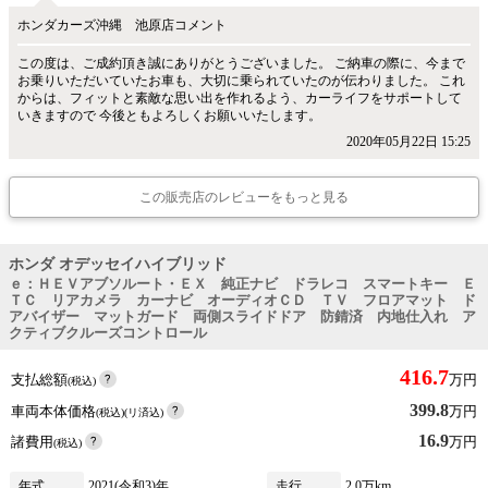
ホンダカーズ沖縄 池原店コメント
この度は、ご成約頂き誠にありがとうございました。 ご納車の際に、今まで
お乗りいただいていたお車も、大切に乗られていたのが伝わりました。 これ
からは、フィットと素敵な思い出を作れるよう、カーライフをサポートして
いきますので 今後ともよろしくお願いいたします。
2020年05月22日 15:25
この販売店のレビューをもっと見る
ホンダ オデッセイハイブリッド
ｅ：ＨＥＶアブソルート・ＥＸ 純正ナビ ドラレコ スマートキー Ｅ
ＴＣ リアカメラ カーナビ オーディオＣＤ ＴＶ フロアマット ド
アバイザー マットガード 両側スライドドア 防錆済 内地仕入れ ア
クティブクルーズコントロール
416.7
支払総額
万円
(税込)
399.8
車両本体価格
万円
(税込)(リ済込)
16.9
諸費用
万円
(税込)
年式
2021(令和3)年
走行
2.0万km