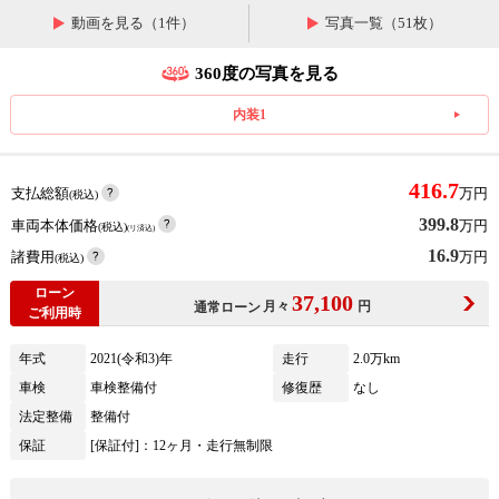
動画を見る（1件）
写真一覧（51枚）
360度の写真を見る
内装1
416.7
支払総額
万円
(税込)
399.8
車両本体価格
万円
(税込)
(リ済込)
16.9
諸費用
万円
(税込)
ローン
37,100
月々
円
通常ローン
ご利用時
年式
2021(令和3)年
走行
2.0万km
車検
車検整備付
修復歴
なし
法定整備
整備付
保証
[保証付]：12ヶ月・走行無制限