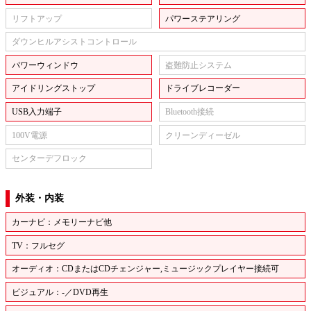
リフトアップ
パワーステアリング
ダウンヒルアシストコントロール
パワーウィンドウ
盗難防止システム
アイドリングストップ
ドライブレコーダー
USB入力端子
Bluetooth接続
100V電源
クリーンディーゼル
センターデフロック
外装・内装
カーナビ：メモリーナビ他
TV：フルセグ
オーディオ：CDまたはCDチェンジャー,ミュージックプレイヤー接続可
ビジュアル：-／DVD再生