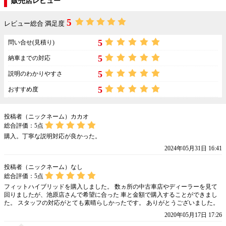
販売店レビュー
5
レビュー総合 満足度
5
問い合せ(見積り)
5
納車までの対応
5
説明のわかりやすさ
5
おすすめ度
投稿者（ニックネーム）カカオ
総合評価：
5
点
購入。丁寧な説明対応が良かった。
2024年05月31日 16:41
投稿者（ニックネーム）なし
総合評価：
5
点
フィットハイブリッドを購入しました。 数ヵ所の中古車店やディーラーを見て
回りましたが、池原店さんで希望に合った 車と金額で購入することができまし
た。 スタッフの対応がとても素晴らしかったです。 ありがとうございました。
2020年05月17日 17:26