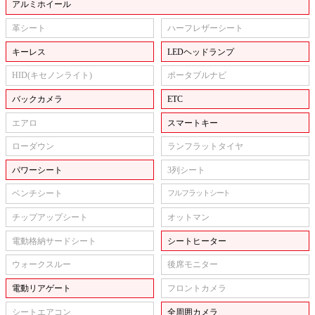
アルミホイール
革シート
ハーフレザーシート
キーレス
LEDヘッドランプ
HID(キセノンライト)
ポータブルナビ
バックカメラ
ETC
エアロ
スマートキー
ローダウン
ランフラットタイヤ
パワーシート
3列シート
ベンチシート
フルフラットシート
チップアップシート
オットマン
電動格納サードシート
シートヒーター
ウォークスルー
後席モニター
電動リアゲート
フロントカメラ
シートエアコン
全周囲カメラ