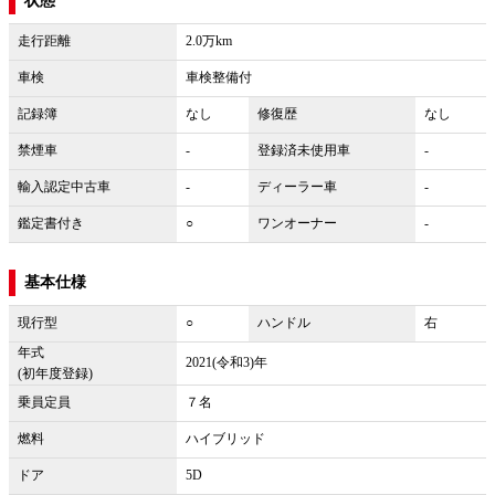
状態
走行距離
2.0万km
車検
車検整備付
記録簿
なし
修復歴
なし
禁煙車
-
登録済未使用車
-
輸入認定中古車
-
ディーラー車
-
鑑定書付き
○
ワンオーナー
-
基本仕様
現行型
○
ハンドル
右
年式
2021(令和3)年
(初年度登録)
乗員定員
７名
燃料
ハイブリッド
ドア
5D