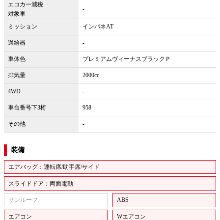
エコカー減税
-
対象車
ミッション
インパネAT
過給器
-
車体色
プレミアムヴィーナスブラックＰ
排気量
2000cc
4WD
-
車台番号下3桁
958
その他
-
装備
エアバッグ：運転席/助手席/サイド
スライドドア：両面電動
サンルーフ
ABS
エアコン
Wエアコン