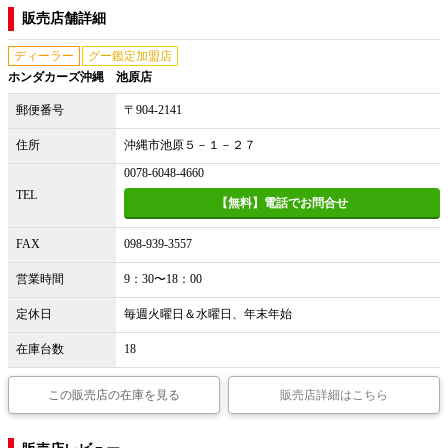
販売店舗詳細
ディーラー
グー鑑定加盟店
ホンダカーズ沖縄 池原店
郵便番号
〒904-2141
住所
沖縄市池原５－１－２７
0078-6048-4660
TEL
【無料】電話でお問合せ
FAX
098-939-3557
営業時間
9：30〜18：00
定休日
毎週火曜日＆水曜日、年末年始
在庫台数
18
この販売店の在庫を見る
販売店詳細はこちら