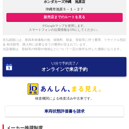
ホンダカーズ沖縄 池原店
沖縄市池原５－１－２７
販売店までのルートを見る
※Googleマップを使用します。
スマートフォンの位置情報をONにしてください。
支払総額には、車両本体価格の他、保険料、税金、登録等に伴う費用、リサイクル預託
金 相当額等、購入時に必要な全ての費用が含まれています。
当該価格は、登録等の時期や地域などについて一定の条件を付した価格になります。
1分で予約完了
オンラインで来店予約
検査機関による検査済み中古車です。
車両状態評価書を請求
メーカー推奨制度