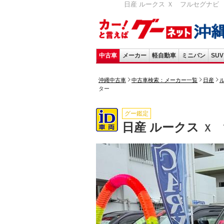
日産 ルークス Ｘ フルセグナビ 
中古車
メーカー
軽自動車
ミニバン
SUV
沖縄中古車
中古車検索：メーカー一覧
日産
ター
グー鑑定
日産 ルークス
Ｘ 