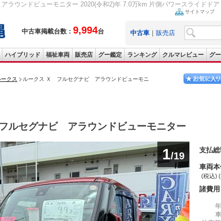
アラウンドビューモニター 2020(令和2)年 7.0万km 片側パワースライドド
サイトマップ
9,994
中古車掲載台数：
台
中古車
｜
販売店
ハイブリッド
福祉車両
販売店
グー鑑定
ランキング
クルマレビュー
グー
ルークス
ルークス Ｘ フルセグナビ アラウンドビューモニ
フルセグナビ アラウンドビューモニター
1
支払総
/19
車両本
(税込) 
諸費用