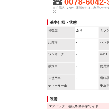
0078-6042-
※IP電話、ひかり電話からはご利用いただけ
00
基本仕様・状態
修復歴
あり
ミッ
記録簿
-
ハン
ワンオーナー
-
4WD
禁煙車
-
使用
未使用車
-
過給
ディーラー車
-
乗車
装備
エアバッグ：運転席/助手席/サイド