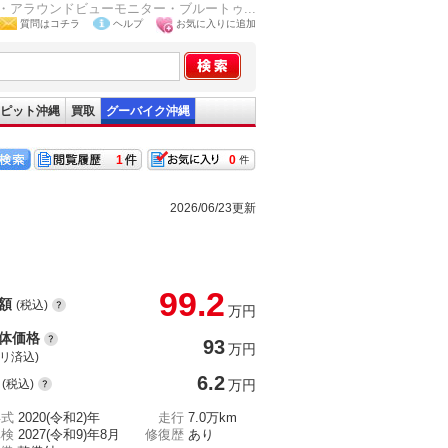
ア・アラウンドビューモニター・ブルートゥ...
質問はコチラ
ヘルプ
お気に入りに追加
ピット沖縄
買取
グーバイク沖縄
1
0
2026/06/23更新
99.2
額
(税込)
万円
体価格
93
万円
(リ済込)
6.2
(税込)
万円
年式
2020(令和2)年
走行
7.0万km
車検
2027(令和9)年8月
修復歴
あり