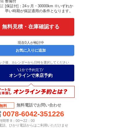
備
整備付
証
[保証付]：24ヶ月・30000km ※いずれか
早い時期が保証適用の条件となります。
無料見積・在庫確認する
現在
0
人が検討中
お気に入りに追加
ック後、カレンダーから日時を選択してください
1分で予約完了
オンラインで来店予約
無料電話でお問い合わせ
無料
0078-6042-351226
間帯 8：00〜22：00
P電話、ひかり電話からはご利用いただけませ