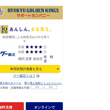
検査機関による検査済みの中古車で
す。
外装
内装
有 軽
機関
正常
修復歴
度
車両状態評価書を見る
グー鑑定とは？
更お知らせメール
乗り換え金額シミュレーション
の車両・店舗情報を印刷
無料見積
オンラインで