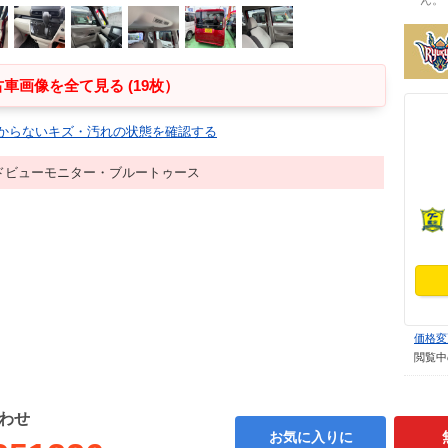
ん。
車画像を全て見る (19枚）
からないキズ・汚れの状態を確認する
ドビューモニター・ブルートゥース
価格変
閲覧中
わせ
お気に入りに