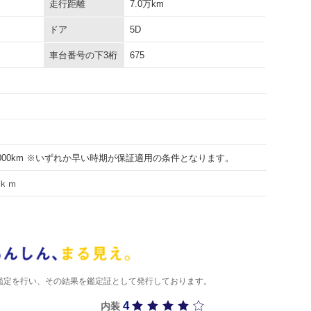
走行距離
7.0万km
ドア
5D
車台番号の下3桁
675
30000km ※いずれか早い時期が保証適用の条件となります。
ｋｍ
)が鑑定を行い、その結果を鑑定証として発行しております。
4
内装