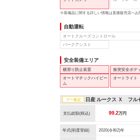
※装備品に関する詳しい情報は直接販売店へお
自動運転
オートクルーズコントロール
パークアシスト
安全装備エリア
横滑り防止装置
衝突安全ボデ
オートマチックハイビー
オートライト
ム
日産 ルークス Ｘ フ
グー鑑定
99.2
支払総額
(税込)
万円
年式(初度登録)
2020(令和2)年