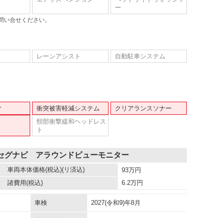
ー
問い合せください。
レーンアシスト
自動駐車システム
ィ
衝突被害軽減システム
クリアランスソナー
頸部衝撃緩和ヘッドレス
ト
ルセグナビ アラウンドビューモニター
車両本体価格
(税込)(リ済込)
93
万円
諸費用
(税込)
6.2
万円
車検
2027(令和9)年8月