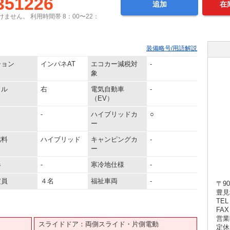
351226
追加
在
ません。 利用時間帯 8：00〜22：
装備略号/用語解説
ション
インパネAT
エコカー減税対
-
象
ドル
右
電気自動車
-
（EV）
-
ハイブリッドカ
○
ー
燃料
ハイブリッド
キャンピングカ
-
ー
器
-
寒冷地仕様
-
定員
４名
福祉車両
-
〒90
豊見
TEL 
FAX 
営業時
スライドドア：両側スライド・片側電動
定休