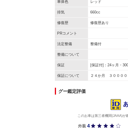
車体色
レッド
排気
660cc
修復歴
修復歴あり
PRコメント
法定整備
整備付
整備について
保証
[保証付]：24ヶ月・
保証について
２４か月 ３００００
グー鑑定評価
このお車は第三者機関(JAAA
4
外装