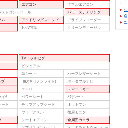
エアコン
ダブルエアコン
シ
シストコントロール
パワーステアリング
店
テム
アイドリングストップ
ドライブレコーダー
ユ
100V電源
クリーンディーゼル
TV：フルセグ
ビジュアル
革シート
ハーフレザーシート
ンプ
HID(キセノンライト)
ポータブルナビ
エアロ
スマートキー
タイヤ
パワーシート
3列シート
シート
チップアップシート
オットマン
ー
ウォークスルー
後席モニター
ラ
シートエアコン
全周囲カメラ
エアサスペンション
ヘッドライトウォッシャ