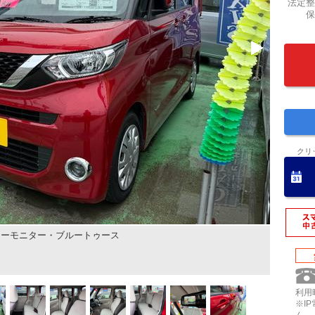
法定整
保
クリ
ューモニター・ブルートゥース
利用時
※I