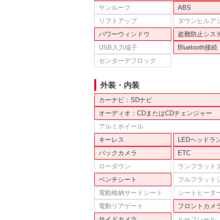
サンルーフ
ABS
リフトアップ
ダウンヒルア
パワーウィンドウ
盗難防止シス
USB入力端子
Bluetooth接続
センターデフロック
外装・内装
カーナビ：SDナビ
オーディオ：CDまたはCDチェンジャー
アルミホイール
キーレス
LEDヘッドラ
バックカメラ
ETC
ローダウン
ランフラット
ベンチシート
フルフラット
電動格納サードシート
シートヒータ
電動リアゲート
フロントカメ
サイドカメラ
ルーフレール