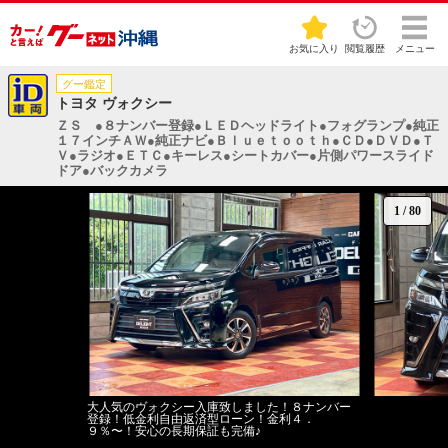
お気に入り
閲覧履歴
メニュー
グー鑑定
トヨタ ヴォクシー
ＺＳ ●８ナンバー登録●ＬＥＤヘッドライト●フォグランプ●純正
１７インチＡＷ●純正ナビ●Ｂｌｕｅｔｏｏｔｈ●ＣＤ●ＤＶＤ●Ｔ
Ｖ●ラジオ●ＥＴＣ●キーレス●シートカバー●片側パワースライド
ドア●バックカメラ
1
/
80
大人気のヴォクシー入庫致しました！８ナンバー
登録！低金利自由返済型ローン！金利４．
９％〜！安心の長期保証も完備♪