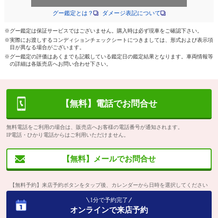
グー鑑定とは？
ダメージ表記について
※グー鑑定は保証サービスではございません。購入時は必ず現車をご確認下さい。
※実際にお渡しするコンディションチェックシートにつきましては、形式および表示項
目が異なる場合がございます。
※グー鑑定の評価はあくまでも記載している鑑定日の鑑定結果となります。車両情報等
の詳細は各販売店へお問い合わせ下さい。
【無料】電話でお問合せ
無料電話をご利用の場合は、販売店へお客様の電話番号が通知されます。
IP電話・ひかり電話からはご利用いただけません。
【無料】メールでお問合せ
【無料予約】来店予約ボタンをタップ後、カレンダーから日時を選択してください
1分で予約完了
オンラインで来店予約