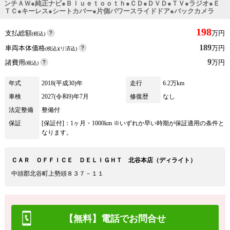
ンチＡＷ●純正ナビ●Ｂｌｕｅｔｏｏｔｈ●ＣＤ●ＤＶＤ●ＴＶ●ラジオ●Ｅ
ＴＣ●キーレス●シートカバー●片側パワースライドドア●バックカメラ
198
支払総額
万円
(税込)
189
車両本体価格
万円
(税込)(リ済込)
9
諸費用
万円
(税込)
年式
2018(平成30)年
走行
6.2万km
車検
2027(令和9)年7月
修復歴
なし
法定整備
整備付
保証
[保証付]：1ヶ月・1000km ※いずれか早い時期が保証適用の条件と
なります。
ＣＡＲ ＯＦＦＩＣＥ ＤＥＬＩＧＨＴ 北谷本店（ディライト）
中頭郡北谷町上勢頭８３７－１１
【無料】電話でお問合せ