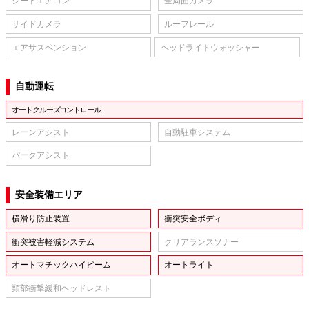
シートエアコン
全周囲カメラ
サイドカメラ
ルーフレール
エアサスペンション
ヘッドライトウォッシャー
自動運転
オートクルーズコントロール
レーンアシスト
自動駐車システム
パークアシスト
安全装備エリア
横滑り防止装置
衝突安全ボディ
衝突被害軽減システム
クリアランスソナー
オートマチックハイビーム
オートライト
頸部衝撃緩和ヘッドレスト