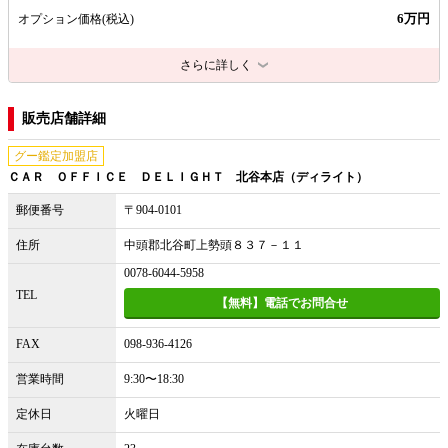
6万円
オプション価格
(税込)
さらに詳しく
販売店舗詳細
グー鑑定加盟店
ＣＡＲ ＯＦＦＩＣＥ ＤＥＬＩＧＨＴ 北谷本店（ディライト）
郵便番号
〒904-0101
住所
中頭郡北谷町上勢頭８３７－１１
0078-6044-5958
TEL
【無料】電話でお問合せ
FAX
098-936-4126
営業時間
9:30〜18:30
定休日
火曜日