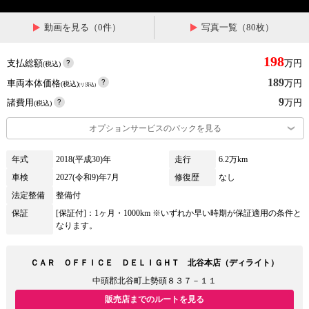
動画を見る（0件）
写真一覧（80枚）
198
支払総額
万円
(税込)
189
車両本体価格
万円
(税込)
(リ済込)
9
諸費用
万円
(税込)
オプションサービスのパックを見る
年式
2018(平成30)年
走行
6.2万km
車検
2027(令和9)年7月
修復歴
なし
法定整備
整備付
保証
[保証付]：1ヶ月・1000km ※いずれか早い時期が保証適用の条件と
なります。
ＣＡＲ ＯＦＦＩＣＥ ＤＥＬＩＧＨＴ 北谷本店（ディライト）
中頭郡北谷町上勢頭８３７－１１
販売店までのルートを見る