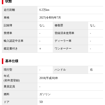
状態
走行距離
6.2万km
車検
2027(令和9)年7月
記録簿
なし
修復歴
なし
禁煙車
-
登録済未使用車
-
輸入認定中古車
-
ディーラー車
-
鑑定書付き
○
ワンオーナー
-
基本仕様
現行型
-
ハンドル
右
年式
2018(平成30)年
(初年度登録)
乗員定員
-
燃料
ガソリン
ドア
5D