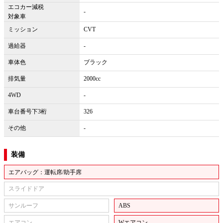
エコカー減税
-
対象車
ミッション
CVT
過給器
-
車体色
ブラック
排気量
2000cc
4WD
-
車台番号下3桁
326
その他
-
装備
エアバッグ：運転席/助手席
スライドドア
サンルーフ
ABS
エアコン
Wエアコン