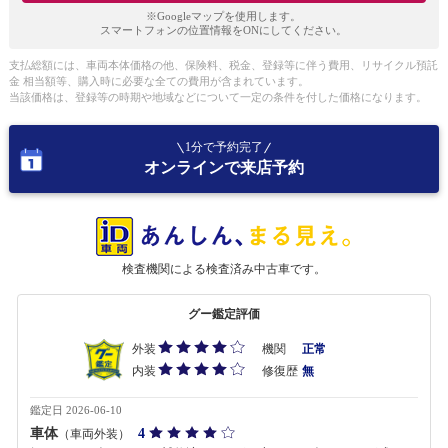
※Googleマップを使用します。
スマートフォンの位置情報をONにしてください。
支払総額には、車両本体価格の他、保険料、税金、登録等に伴う費用、リサイクル預託
金 相当額等、購入時に必要な全ての費用が含まれています。
当該価格は、登録等の時期や地域などについて一定の条件を付した価格になります。
1分で予約完了
オンラインで来店予約
検査機関による検査済み中古車です。
グー鑑定評価
外装
機関
正常
内装
修復歴
無
鑑定日 2026-06-10
車体
4
（車両外装）