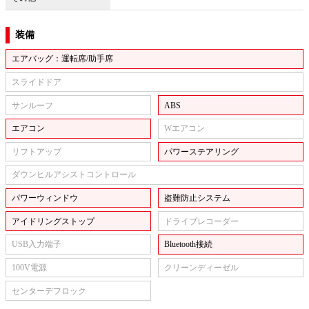
装備
エアバッグ：運転席/助手席
スライドドア
サンルーフ
ABS
エアコン
Wエアコン
リフトアップ
パワーステアリング
ダウンヒルアシストコントロール
パワーウィンドウ
盗難防止システム
アイドリングストップ
ドライブレコーダー
USB入力端子
Bluetooth接続
100V電源
クリーンディーゼル
センターデフロック