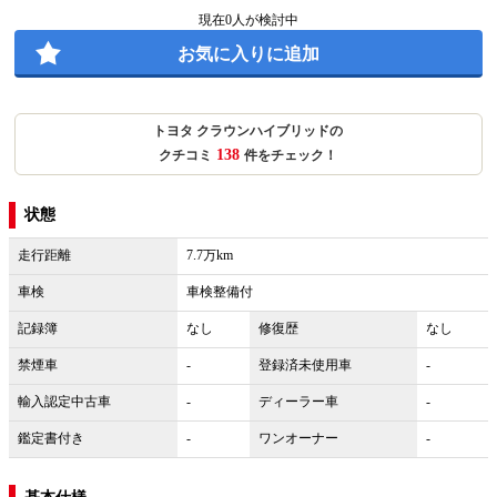
現在
0
人が検討中
お気に入りに追加
トヨタ クラウンハイブリッドの
138
クチコミ
件をチェック！
状態
走行距離
7.7万km
車検
車検整備付
記録簿
なし
修復歴
なし
禁煙車
-
登録済未使用車
-
輸入認定中古車
-
ディーラー車
-
鑑定書付き
-
ワンオーナー
-