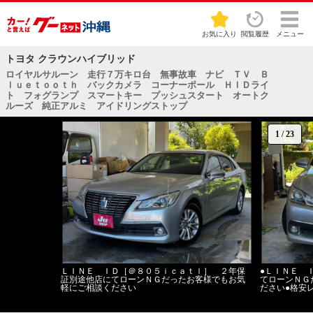
お気に入り
閲覧履歴
メニュー
トヨタ クラウンハイブリッド
ロイヤルサルーン 走行７万キロ台 無事故車 ナビ ＴＶ Ｂ
ｌｕｅｔｏｏｔｈ バックカメラ コーナーポール ＨＩＤライ
ト フォグランプ スマートキー プッシュスタート オートク
ルーズ 純正アルミ アイドリングストップ
1
/
23
ＬＩＮＥ ＩＤ［＠８０５ｉｃａｔｌ］ ２年保
●ＬＩＮＥ 
証別途他店にてローンＮＧだったお客様でもお気
てローンＮＧ
軽にご相談ください
ださい●格安