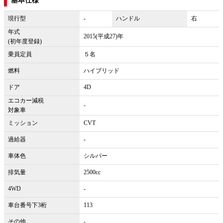
基本仕様
現行型
-
ハンドル
右
年式
2015(平成27)年
(初年度登録)
乗員定員
５名
燃料
ハイブリッド
ドア
4D
エコカー減税
-
対象車
ミッション
CVT
過給器
-
車体色
シルバー
排気量
2500cc
4WD
-
車台番号下3桁
113
その他
-