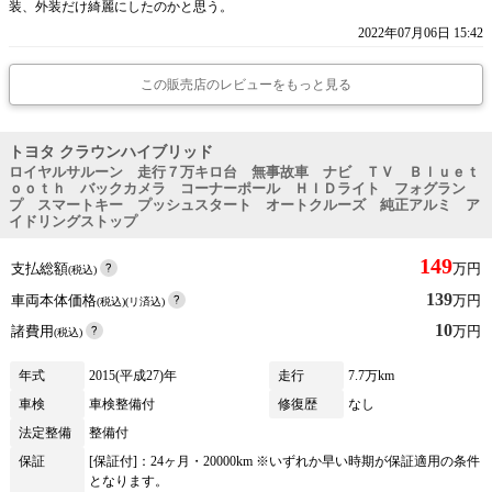
装、外装だけ綺麗にしたのかと思う。
2022年07月06日 15:42
この販売店のレビューをもっと見る
トヨタ クラウンハイブリッド
ロイヤルサルーン 走行７万キロ台 無事故車 ナビ ＴＶ Ｂｌｕｅｔ
ｏｏｔｈ バックカメラ コーナーポール ＨＩＤライト フォグラン
プ スマートキー プッシュスタート オートクルーズ 純正アルミ ア
イドリングストップ
149
支払総額
万円
(税込)
139
車両本体価格
万円
(税込)(リ済込)
10
諸費用
万円
(税込)
年式
2015(平成27)年
走行
7.7万km
車検
車検整備付
修復歴
なし
法定整備
整備付
保証
[保証付]：24ヶ月・20000km ※いずれか早い時期が保証適用の条件
となります。