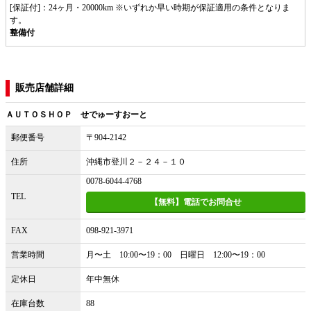
[保証付]：24ヶ月・20000km ※いずれか早い時期が保証適用の条件となりま
す。
整備付
販売店舗詳細
ＡＵＴＯＳＨＯＰ せでゅーすおーと
郵便番号
〒904-2142
住所
沖縄市登川２－２４－１０
0078-6044-4768
TEL
【無料】電話でお問合せ
FAX
098-921-3971
営業時間
月〜土 10:00〜19：00 日曜日 12:00〜19：00
定休日
年中無休
在庫台数
88