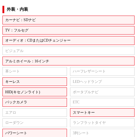
外装・内装
カーナビ：SDナビ
TV：フルセグ
オーディオ：CDまたはCDチェンジャー
ビジュアル
アルミホイール：16インチ
革シート
ハーフレザーシート
キーレス
LEDヘッドランプ
HID(キセノンライト)
ポータブルナビ
バックカメラ
ETC
エアロ
スマートキー
ローダウン
ランフラットタイヤ
パワーシート
3列シート