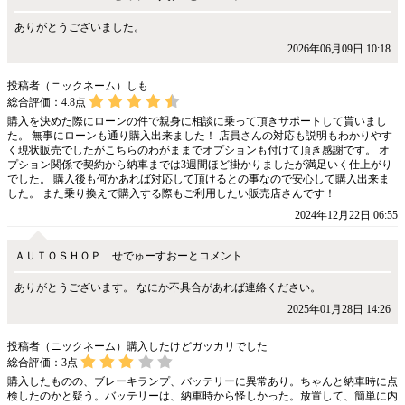
ありがとうございました。
2026年06月09日 10:18
投稿者（ニックネーム）しも
総合評価：
4.8
点
購入を決めた際にローンの件で親身に相談に乗って頂きサポートして貰いまし
た。 無事にローンも通り購入出来ました！ 店員さんの対応も説明もわかりやす
く現状販売でしたがこちらのわがままでオプションも付けて頂き感謝です。 オ
プション関係で契約から納車までは3週間ほど掛かりましたが満足いく仕上がり
でした。 購入後も何かあれば対応して頂けるとの事なので安心して購入出来ま
した。 また乗り換えで購入する際もご利用したい販売店さんです！
2024年12月22日 06:55
ＡＵＴＯＳＨＯＰ せでゅーすおーとコメント
ありがとうございます。 なにか不具合があれば連絡ください。
2025年01月28日 14:26
投稿者（ニックネーム）購入したけどガッカリでした
総合評価：
3
点
購入したものの、ブレーキランプ、バッテリーに異常あり。ちゃんと納車時に点
検したのかと疑う。バッテリーは、納車時から怪しかった。放置して、簡単に内