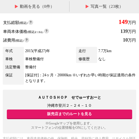
動画を見る（0件）
写真一覧（23枚）
149
支払総額
万円
(税込)
139
車両本体価格
万円
(税込)
(リ済込)
10
諸費用
万円
(税込)
年式
2015(平成27)年
走行
7.7万km
車検
車検整備付
修復歴
なし
法定整備
整備付
保証
[保証付]：24ヶ月・20000km ※いずれか早い時期が保証適用の条件
となります。
ＡＵＴＯＳＨＯＰ せでゅーすおーと
沖縄市登川２－２４－１０
販売店までのルートを見る
※Googleマップを使用します。
スマートフォンの位置情報をONにしてください。
支払総額には、車両本体価格の他、保険料、税金、登録等に伴う費用、リサイクル預託