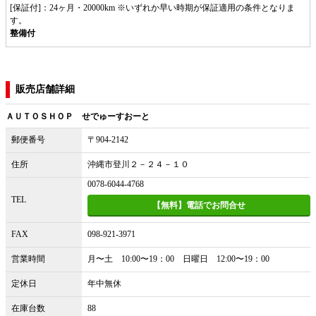
[保証付]：24ヶ月・20000km ※いずれか早い時期が保証適用の条件となりま
す。
整備付
販売店舗詳細
ＡＵＴＯＳＨＯＰ せでゅーすおーと
郵便番号
〒904-2142
住所
沖縄市登川２－２４－１０
0078-6044-4768
TEL
【無料】電話でお問合せ
FAX
098-921-3971
営業時間
月〜土 10:00〜19：00 日曜日 12:00〜19：00
定休日
年中無休
在庫台数
88