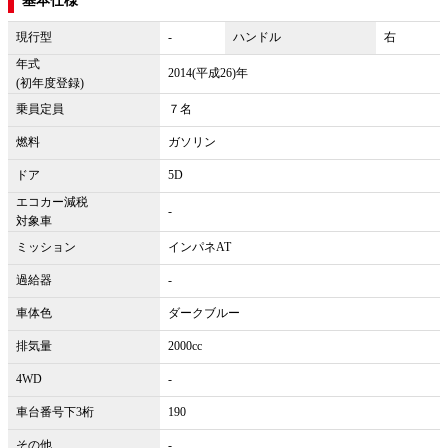
基本仕様
現行型
-
ハンドル
右
年式
2014(平成26)年
(初年度登録)
乗員定員
７名
燃料
ガソリン
ドア
5D
エコカー減税
-
対象車
ミッション
インパネAT
過給器
-
車体色
ダークブルー
排気量
2000cc
4WD
-
車台番号下3桁
190
その他
-