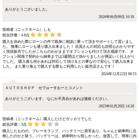
ありがとうございました。
2026年06月09日 10:18
投稿者（ニックネーム）しも
総合評価：
4.8
点
購入を決めた際にローンの件で親身に相談に乗って頂きサポートして貰いまし
た。 無事にローンも通り購入出来ました！ 店員さんの対応も説明もわかりやす
く現状販売でしたがこちらのわがままでオプションも付けて頂き感謝です。 オ
プション関係で契約から納車までは3週間ほど掛かりましたが満足いく仕上がり
でした。 購入後も何かあれば対応して頂けるとの事なので安心して購入出来ま
した。 また乗り換えで購入する際もご利用したい販売店さんです！
2024年12月22日 06:55
ＡＵＴＯＳＨＯＰ せでゅーすおーとコメント
ありがとうございます。 なにか不具合があれば連絡ください。
2025年01月28日 14:26
投稿者（ニックネーム）購入したけどガッカリでした
総合評価：
3
点
購入したものの、ブレーキランプ、バッテリーに異常あり。ちゃんと納車時に点
検したのかと疑う。バッテリーは、納車時から怪しかった。放置して、簡単に内