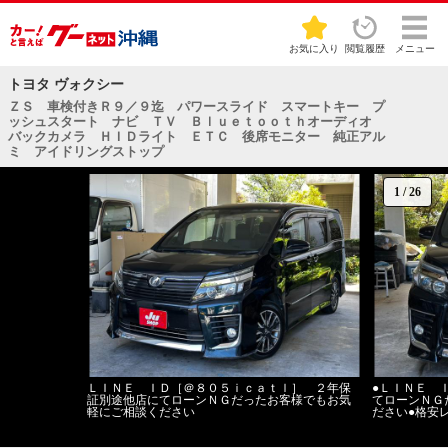
お気に入り
閲覧履歴
メニュー
トヨタ ヴォクシー
ＺＳ 車検付きＲ９／９迄 パワースライド スマートキー プ
ッシュスタート ナビ ＴＶ Ｂｌｕｅｔｏｏｔｈオーディオ
バックカメラ ＨＩＤライト ＥＴＣ 後席モニター 純正アル
ミ アイドリングストップ
1
/
26
ＬＩＮＥ ＩＤ［＠８０５ｉｃａｔｌ］ ２年保
●ＬＩＮＥ 
証別途他店にてローンＮＧだったお客様でもお気
てローンＮＧ
軽にご相談ください
ださい●格安