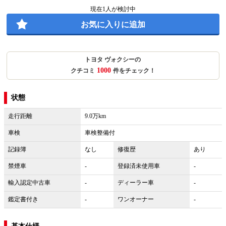
現在
1
人が検討中
お気に入りに追加
トヨタ ヴォクシーの
1000
クチコミ
件をチェック！
状態
走行距離
9.0万km
車検
車検整備付
記録簿
なし
修復歴
あり
禁煙車
-
登録済未使用車
-
輸入認定中古車
-
ディーラー車
-
鑑定書付き
-
ワンオーナー
-