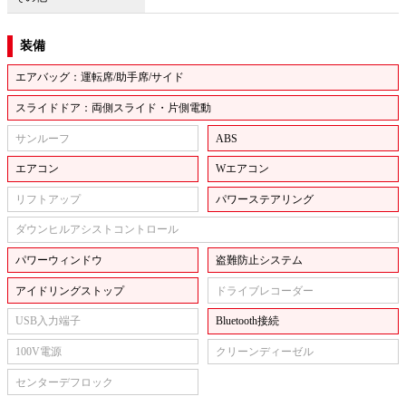
装備
エアバッグ：運転席/助手席/サイド
スライドドア：両側スライド・片側電動
サンルーフ
ABS
エアコン
Wエアコン
リフトアップ
パワーステアリング
ダウンヒルアシストコントロール
パワーウィンドウ
盗難防止システム
アイドリングストップ
ドライブレコーダー
USB入力端子
Bluetooth接続
100V電源
クリーンディーゼル
センターデフロック