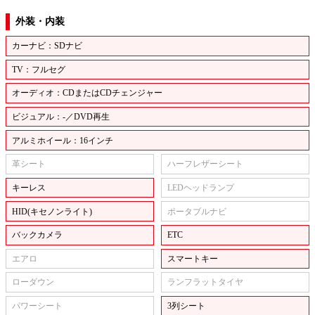
外装・内装
カーナビ：SDナビ
TV：フルセグ
オーディオ：CDまたはCDチェンジャー
ビジュアル：-／DVD再生
アルミホイール：16インチ
革シート
ハーフレザーシート
キーレス
LEDヘッドランプ
HID(キセノンライト)
ポータブルナビ
バックカメラ
ETC
エアロ
スマートキー
ローダウン
ランフラットタイヤ
パワーシート
3列シート