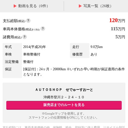
動画を見る（0件）
写真一覧（26枚）
120
支払総額
万円
(税込)
115
車両本体価格
万円
(税込)
(リ済込)
5
諸費用
万円
(税込)
年式
2014(平成26)年
走行
9.0万km
車検
車検整備付
修復歴
あり
法定整備
整備付
保証
[保証付]：24ヶ月・20000km ※いずれか早い時期が保証適用の条件
となります。
ＡＵＴＯＳＨＯＰ せでゅーすおーと
沖縄市登川２－２４－１０
販売店までのルートを見る
※Googleマップを使用します。
スマートフォンの位置情報をONにしてください。
支払総額には、車両本体価格の他、保険料、税金、登録等に伴う費用、リサイクル預託