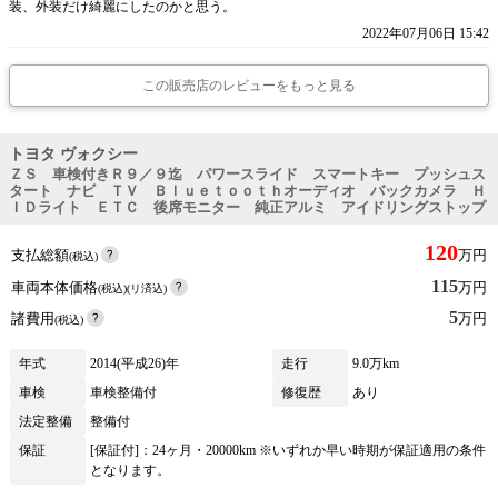
装、外装だけ綺麗にしたのかと思う。
2022年07月06日 15:42
この販売店のレビューをもっと見る
トヨタ ヴォクシー
ＺＳ 車検付きＲ９／９迄 パワースライド スマートキー プッシュス
タート ナビ ＴＶ Ｂｌｕｅｔｏｏｔｈオーディオ バックカメラ Ｈ
ＩＤライト ＥＴＣ 後席モニター 純正アルミ アイドリングストップ
120
支払総額
万円
(税込)
115
車両本体価格
万円
(税込)(リ済込)
5
諸費用
万円
(税込)
年式
2014(平成26)年
走行
9.0万km
車検
車検整備付
修復歴
あり
法定整備
整備付
保証
[保証付]：24ヶ月・20000km ※いずれか早い時期が保証適用の条件
となります。