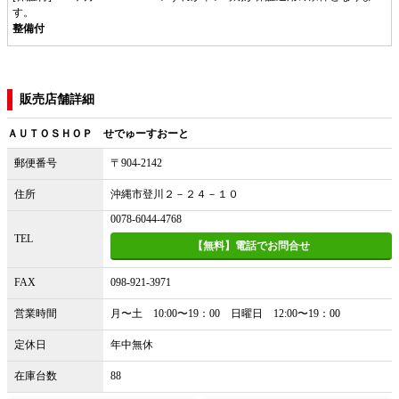
す。
整備付
販売店舗詳細
ＡＵＴＯＳＨＯＰ せでゅーすおーと
郵便番号
〒904-2142
住所
沖縄市登川２－２４－１０
0078-6044-4768
TEL
【無料】電話でお問合せ
FAX
098-921-3971
営業時間
月〜土 10:00〜19：00 日曜日 12:00〜19：00
定休日
年中無休
在庫台数
88