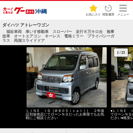
お気に入り
閲覧履歴
メニュー
ダイハツ アトレーワゴン
福祉車両 車いす移動車 スローパー 走行８万キロ台 無事
故車 オートエアコン キーレス 電格ミラー プライバシーガ
ラス 両側スライドドア
1
/
21
ＬＩＮＥ ＩＤ［＠８０５ｉｃａｔｌ］ ２年保
●ＬＩＮＥ 
証別途他店にてローンＮＧだったお客様でもお気
てローンＮＧ
軽にご相談ください
ださい●格安