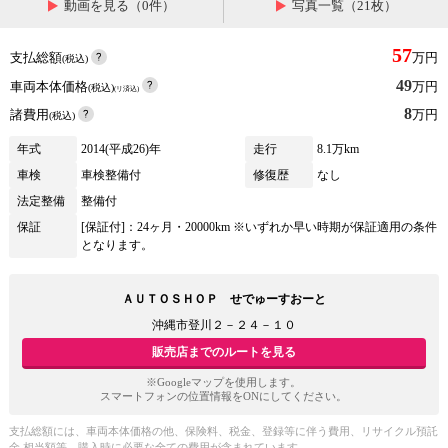
動画を見る（0件）
写真一覧（21枚）
57
支払総額
万円
(税込)
49
車両本体価格
万円
(税込)
(リ済込)
8
諸費用
万円
(税込)
年式
2014(平成26)年
走行
8.1万km
車検
車検整備付
修復歴
なし
法定整備
整備付
保証
[保証付]：24ヶ月・20000km ※いずれか早い時期が保証適用の条件
となります。
ＡＵＴＯＳＨＯＰ せでゅーすおーと
沖縄市登川２－２４－１０
販売店までのルートを見る
※Googleマップを使用します。
スマートフォンの位置情報をONにしてください。
支払総額には、車両本体価格の他、保険料、税金、登録等に伴う費用、リサイクル預託
金 相当額等、購入時に必要な全ての費用が含まれています。