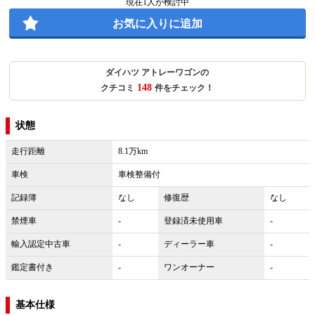
現在
1
人が検討中
お気に入りに追加
ダイハツ アトレーワゴンの
148
クチコミ
件をチェック！
状態
走行距離
8.1万km
車検
車検整備付
記録簿
なし
修復歴
なし
禁煙車
-
登録済未使用車
-
輸入認定中古車
-
ディーラー車
-
鑑定書付き
-
ワンオーナー
-
基本仕様