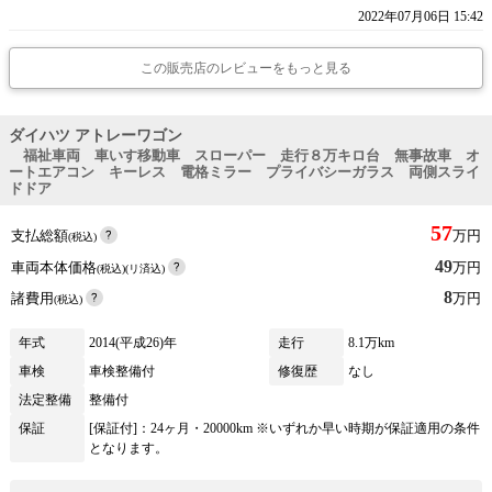
2022年07月06日 15:42
この販売店のレビューをもっと見る
ダイハツ アトレーワゴン
福祉車両 車いす移動車 スローパー 走行８万キロ台 無事故車 オ
ートエアコン キーレス 電格ミラー プライバシーガラス 両側スライ
ドドア
57
支払総額
万円
(税込)
49
車両本体価格
万円
(税込)(リ済込)
8
諸費用
万円
(税込)
年式
2014(平成26)年
走行
8.1万km
車検
車検整備付
修復歴
なし
法定整備
整備付
保証
[保証付]：24ヶ月・20000km ※いずれか早い時期が保証適用の条件
となります。