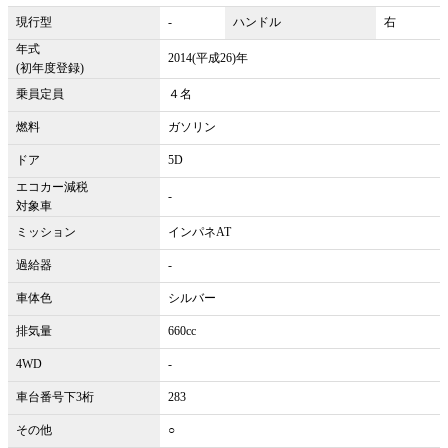
現行型
-
ハンドル
右
年式
2014(平成26)年
(初年度登録)
乗員定員
４名
燃料
ガソリン
ドア
5D
エコカー減税
-
対象車
ミッション
インパネAT
過給器
-
車体色
シルバー
排気量
660cc
4WD
-
車台番号下3桁
283
その他
○