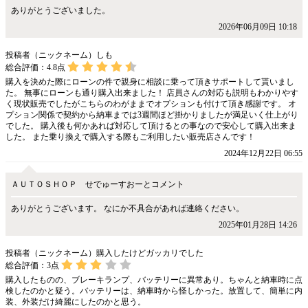
ありがとうございました。
2026年06月09日 10:18
投稿者（ニックネーム）しも
総合評価：
4.8
点
購入を決めた際にローンの件で親身に相談に乗って頂きサポートして貰いまし
た。 無事にローンも通り購入出来ました！ 店員さんの対応も説明もわかりやす
く現状販売でしたがこちらのわがままでオプションも付けて頂き感謝です。 オ
プション関係で契約から納車までは3週間ほど掛かりましたが満足いく仕上がり
でした。 購入後も何かあれば対応して頂けるとの事なので安心して購入出来ま
した。 また乗り換えで購入する際もご利用したい販売店さんです！
2024年12月22日 06:55
ＡＵＴＯＳＨＯＰ せでゅーすおーとコメント
ありがとうございます。 なにか不具合があれば連絡ください。
2025年01月28日 14:26
投稿者（ニックネーム）購入したけどガッカリでした
総合評価：
3
点
購入したものの、ブレーキランプ、バッテリーに異常あり。ちゃんと納車時に点
検したのかと疑う。バッテリーは、納車時から怪しかった。放置して、簡単に内
装、外装だけ綺麗にしたのかと思う。