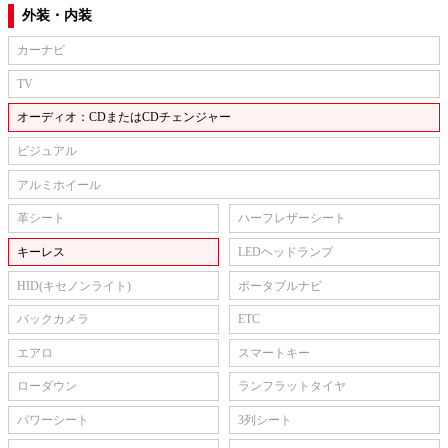
外装・内装
カーナビ
TV
オーディオ：CDまたはCDチェンジャー
ビジュアル
アルミホイール
革シート
ハーフレザーシート
キーレス
LEDヘッドランプ
HID(キセノンライト)
ポータブルナビ
バックカメラ
ETC
エアロ
スマートキー
ローダウン
ランフラットタイヤ
パワーシート
3列シート