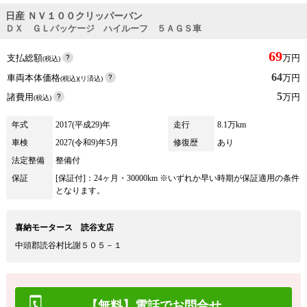
日産 ＮＶ１００クリッパーバン
ＤＸ ＧＬパッケージ ハイルーフ ５ＡＧＳ車
69
支払総額
万円
(税込)
64
車両本体価格
万円
(税込)(リ済込)
5
諸費用
万円
(税込)
年式
2017(平成29)年
走行
8.1万km
車検
2027(令和9)年5月
修復歴
あり
法定整備
整備付
保証
[保証付]：24ヶ月・30000km ※いずれか早い時期が保証適用の条件
となります。
喜納モータース 読谷支店
中頭郡読谷村比謝５０５－１
【無料】電話でお問合せ