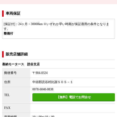
車両保証
[保証付]：24ヶ月・30000km ※いずれか早い時期が保証適用の条件となりま
す。
整備付
販売店舗詳細
喜納モータース 読谷支店
郵便番号
〒904-0324
住所
中頭郡読谷村比謝５０５－１
0078-6040-0838
TEL
【無料】電話でお問合せ
FAX