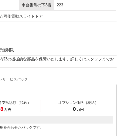
車台番号の下3桁
223
☆両側電動スライドドア
走行無制限
内部の機械的な部品を保障いたします。詳しくはスタッフまでお
ンサービスパック
考支払総額
（税込）
オプション価格
（税込）
.8
0
万円
万円
用を合わせたパックです。