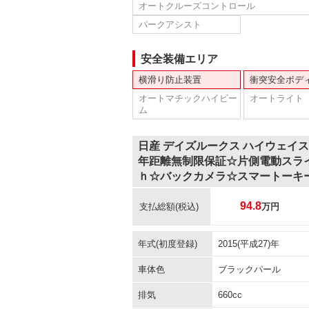
オートクルーズコントロール
パークアシスト
安全装備エリア
横滑り防止装置
衝突安全ボデ
オートマチックハイビー
オートライト
ム
日産 デイズルークス ハイウェイ
年距離無制限保証☆片側電動スラ
ｈ☆バックカメラ☆スマートーキ
94.8
支払総額
(税込)
万円
年式(初度登録)
2015(平成27)年
車体色
ブラックパール
排気
660cc