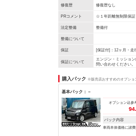
修復歴
修復歴なし
PRコメント
☆１年距離無制限保証
法定整備
整備付
整備について
保証
[保証付]：12ヶ月・
エンジン・ミッション
保証について
問い合わせください。
購入パック
※販売店おすすめのオプショ
基本パック：－
オプション込参
94
パック内容
車両本体価格に諸費