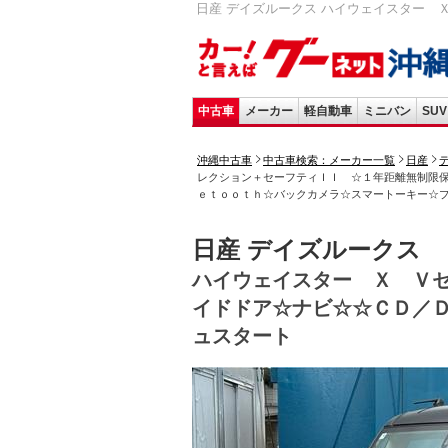
日産 デイズルークス ハイウェイスター 
中古車
メーカー
軽自動車
ミニバン
SUV
沖縄中古車
中古車検索：メーカー一覧
日産
レクション＋セーフティＩＩ ☆１年距離無制限
ｅｔｏｏｔｈ☆バックカメラ☆スマートーキー☆
日産 デイズルークス
ハイウェイスター Ｘ Ｖ
イドドア☆ナビ☆☆ＣＤ／
ュスタート