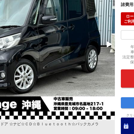
諸費用
ロー
ご利
法定整
保
クリ
ドア ☆ナビ☆ＣＤ☆Ｂｌｕｅｔｏｏｔｈ☆バックカメラ