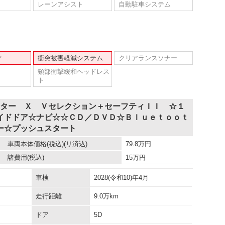
レーンアシスト
自動駐車システム
ィ
衝突被害軽減システム
クリアランスソナー
頸部衝撃緩和ヘッドレス
ト
スター Ｘ Ｖセレクション＋セーフティＩＩ ☆１
イドドア☆ナビ☆☆ＣＤ／ＤＶＤ☆Ｂｌｕｅｔｏｏｔ
ー☆プッシュスタート
車両本体価格
(税込)(リ済込)
79.8
万円
諸費用
(税込)
15
万円
車検
2028(令和10)年4月
走行距離
9.0万km
ドア
5D