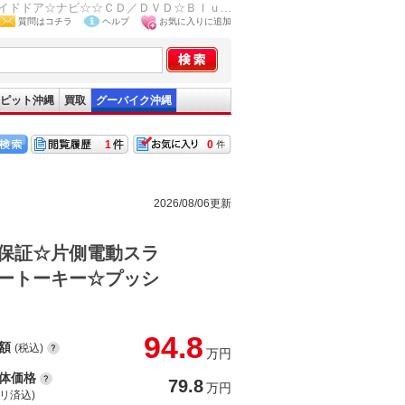
ドドア☆ナビ☆☆ＣＤ／ＤＶＤ☆Ｂｌｕ...
質問はコチラ
ヘルプ
お気に入りに追加
ピット沖縄
買取
グーバイク沖縄
1
0
2026/08/06更新
保証☆片側電動スラ
ートーキー☆プッシ
94.8
額
(税込)
万円
体価格
79.8
万円
(リ済込)