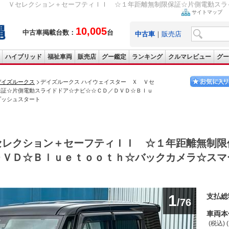
Ｘ Ｖセレクション＋セーフティＩＩ ☆１年距離無制限保証☆片側電動スライ
サイトマップ
10,005
中古車掲載台数：
台
中古車
｜
販売店
ハイブリッド
福祉車両
販売店
グー鑑定
ランキング
クルマレビュー
グー
デイズルークス
デイズルークス ハイウェイスター Ｘ Ｖセ
保証☆片側電動スライドドア☆ナビ☆☆ＣＤ／ＤＶＤ☆Ｂｌｕ
プッシュスタート
セレクション＋セーフティＩＩ ☆１年距離無制限
ＤＶＤ☆Ｂｌｕｅｔｏｏｔｈ☆バックカメラ☆スマ
1
支払総
/76
車両本
(税込) 