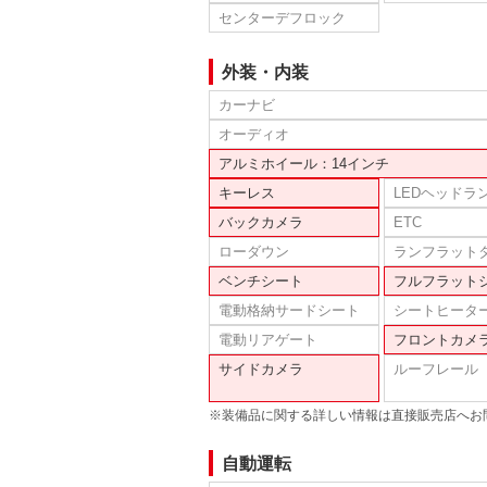
センターデフロック
外装・内装
カーナビ
オーディオ
アルミホイール：14インチ
キーレス
LEDヘッドラ
バックカメラ
ETC
ローダウン
ランフラット
ベンチシート
フルフラット
電動格納サードシート
シートヒータ
電動リアゲート
フロントカメ
サイドカメラ
ルーフレール
※装備品に関する詳しい情報は直接販売店へお
自動運転