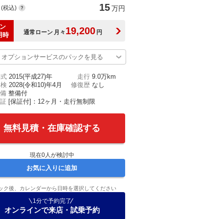
15
(税込)
万円
ン
19,200
通常ローン
月々
円
用時
オプションサービスのパックを見る
年式
2015(平成27)年
走行
9.0万km
車検
2028(令和10)年4月
修復歴
なし
備
整備付
証
[保証付]：12ヶ月・走行無制限
無料見積・在庫確認する
現在
0
人が検討中
お気に入りに追加
ック後、カレンダーから日時を選択してください
1分で予約完了
オンラインで来店・試乗予約