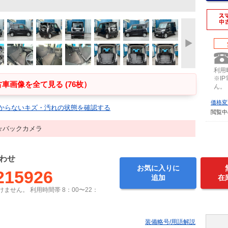
利用時
※I
車画像を全て見る (76枚）
ん。
価格変
からないキズ・汚れの状態を確認する
閲覧中
☆バックカメラ
わせ
お気に入りに
215926
追加
在
ません。 利用時間帯 8：00〜22：
装備略号/用語解説