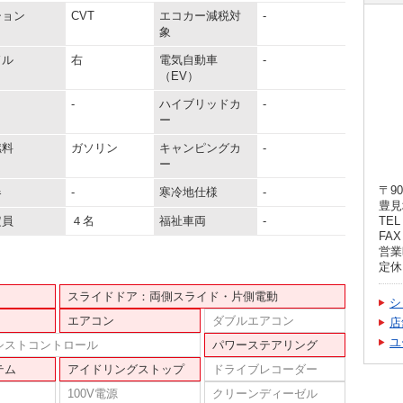
ション
CVT
エコカー減税対
-
象
ドル
右
電気自動車
-
（EV）
-
ハイブリッドカ
-
ー
燃料
ガソリン
キャンピングカ
-
ー
〒90
器
-
寒冷地仕様
-
豊見
定員
４名
福祉車両
-
TEL 
FAX 
営業時
定休
スライドドア：両側スライド・片側電動
シ
エアコン
ダブルエアコン
店
ユ
シストコントロール
パワーステアリング
テム
アイドリングストップ
ドライブレコーダー
100V電源
クリーンディーゼル