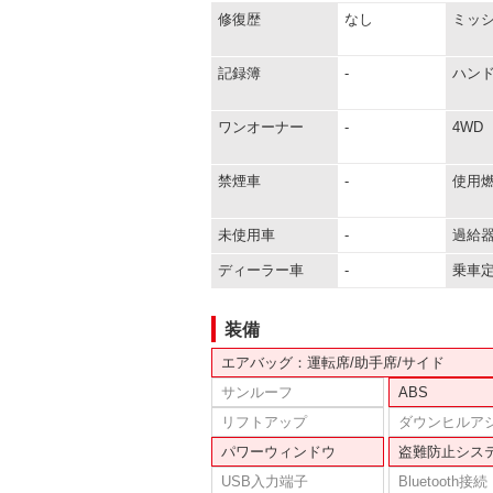
修復歴
なし
ミッ
記録簿
-
ハン
ワンオーナー
-
4WD
禁煙車
-
使用
未使用車
-
過給
ディーラー車
-
乗車
装備
エアバッグ：運転席/助手席/サイド
サンルーフ
ABS
リフトアップ
ダウンヒルア
パワーウィンドウ
盗難防止シス
USB入力端子
Bluetooth接続