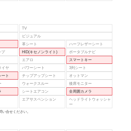
TV
ビジュアル
革シート
ハーフレザーシート
ンプ
HID(キセノンライト)
ポータブルナビ
エアロ
スマートキー
タイヤ
パワーシート
3列シート
シート
チップアップシート
オットマン
ー
ウォークスルー
後席モニター
ラ
シートエアコン
全周囲カメラ
エアサスペンション
ヘッドライトウォッシャ
ー
問い合せください。