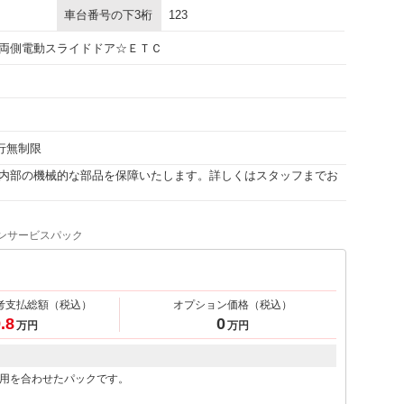
車台番号の下3桁
123
両側電動スライドドア☆ＥＴＣ
走行無制限
内部の機械的な部品を保障いたします。詳しくはスタッフまでお
ンサービスパック
考支払総額
（税込）
オプション価格
（税込）
.8
0
万円
万円
用を合わせたパックです。