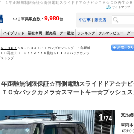
グ １年距離無制限保証☆両側電動スライドドア☆ナビ☆ＴＶ☆ＣＤ再生☆Ｂｌ
サイトマップ
9,980
中古車掲載台数：
台
中古車
｜
販売店
ハイブリッド
福祉車両
販売店
グー鑑定
ランキング
クルマレビュー
グー
Ｎ－ＢＯＸ
Ｎ－ＢＯＸ Ｇ・Ｌホンダセンシング １年距離
☆ＣＤ再生☆Ｂｌｕｅｔｏｏｔｈ接続☆ＥＴＣ☆バックカメラ
グストップ
１年距離無制限保証☆両側電動スライドドア☆ナビ
ＥＴＣ☆バックカメラ☆スマートキー☆プッシュス
1
支払総
/74
車両本
(税込) 