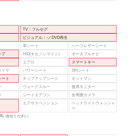
TV：フルセグ
ビジュアル：-／DVD再生
革シート
ハーフレザーシート
ンプ
HID(キセノンライト)
ポータブルナビ
エアロ
スマートキー
タイヤ
パワーシート
3列シート
シート
チップアップシート
オットマン
ー
ウォークスルー
後席モニター
ラ
シートエアコン
全周囲カメラ
エアサスペンション
ヘッドライトウォッシャ
ー
問い合せください。