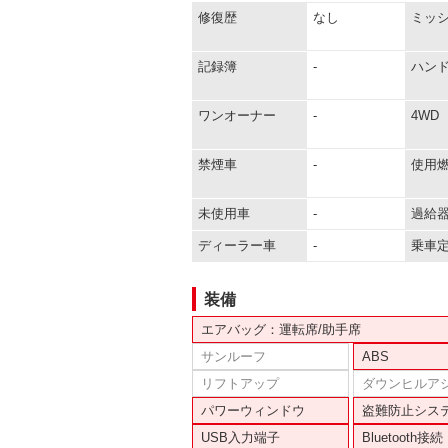
修復歴
なし
ミッ
記録簿
-
ハン
ワンオーナー
-
4WD
禁煙車
-
使用
未使用車
-
過給
ディーラー車
-
乗車
装備
エアバッグ：運転席/助手席
サンルーフ
ABS
リフトアップ
ダウンヒルア
パワーウィンドウ
盗難防止シス
USB入力端子
Bluetooth接続