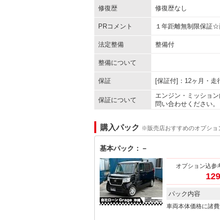
修復歴
修復歴なし
PRコメント
１年距離無制限保証☆
法定整備
整備付
整備について
保証
[保証付]：12ヶ月・
エンジン・ミッション
保証について
問い合わせください。
購入パック
※販売店おすすめのオプショ
基本パック：－
オプション込参
129
パック内容
車両本体価格に諸費