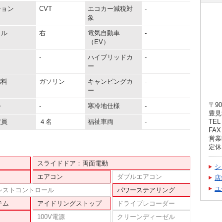
ション
CVT
エコカー減税対
-
象
ドル
右
電気自動車
-
（EV）
-
ハイブリッドカ
-
ー
燃料
ガソリン
キャンピングカ
-
ー
〒90
器
-
寒冷地仕様
-
豊見
定員
４名
福祉車両
-
TEL 
FAX 
営業時
定休
スライドドア：両面電動
シ
エアコン
ダブルエアコン
店
ユ
シストコントロール
パワーステアリング
テム
アイドリングストップ
ドライブレコーダー
100V電源
クリーンディーゼル