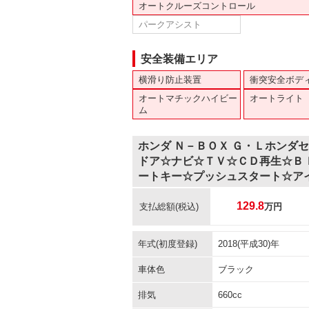
オートクルーズコントロール
パークアシスト
安全装備エリア
横滑り防止装置
衝突安全ボデ
オートマチックハイビー
オートライト
ム
ホンダ Ｎ－ＢＯＸ Ｇ・Ｌホンダ
ドア☆ナビ☆ＴＶ☆ＣＤ再生☆Ｂ
ートキー☆プッシュスタート☆ア
129.8
支払総額
(税込)
万円
年式(初度登録)
2018(平成30)年
車体色
ブラック
排気
660cc