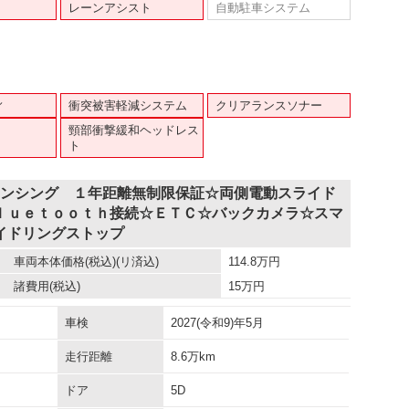
レーンアシスト
自動駐車システム
ィ
衝突被害軽減システム
クリアランスソナー
頸部衝撃緩和ヘッドレス
ト
センシング １年距離無制限保証☆両側電動スライド
ｌｕｅｔｏｏｔｈ接続☆ＥＴＣ☆バックカメラ☆スマ
イドリングストップ
車両本体価格
(税込)(リ済込)
114.8
万円
諸費用
(税込)
15
万円
車検
2027(令和9)年5月
走行距離
8.6万km
ドア
5D