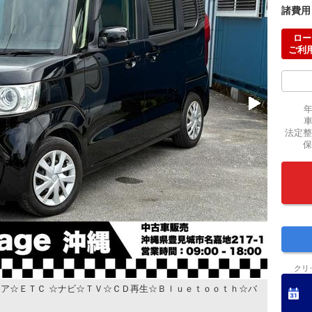
諸費用
ロー
ご利
法定整
保
クリ
ア☆ＥＴＣ ☆ナビ☆ＴＶ☆ＣＤ再生☆Ｂｌｕｅｔｏｏｔｈ☆バ