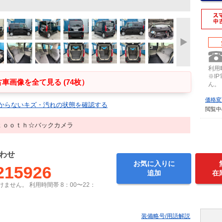
利用時
※I
車画像を全て見る (74枚）
ん。
価格変
からないキズ・汚れの状態を確認する
閲覧中
ｔｏｏｔｈ☆バックカメラ
わせ
お気に入りに
215926
追加
在
ません。 利用時間帯 8：00〜22：
装備略号/用語解説