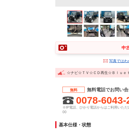
中古
写真ではわ
☆ナビ☆ＴＶ☆ＣＤ再生☆Ｂｌｕｅ
無料電話でお問い合
無料
0078-6043-
※IP電話、ひかり電話からはご利用いただけ
00
基本仕様・状態