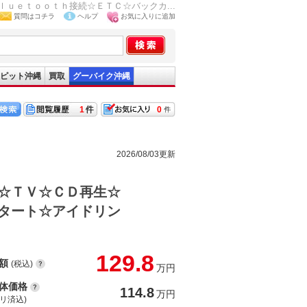
ｕｅｔｏｏｔｈ接続☆ＥＴＣ☆バックカ...
質問はコチラ
ヘルプ
お気に入りに追加
ピット沖縄
買取
グーバイク沖縄
1
0
2026/08/03更新
☆ＴＶ☆ＣＤ再生☆
タート☆アイドリン
129.8
額
(税込)
万円
体価格
114.8
万円
(リ済込)