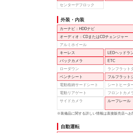
センターデフロック
外装・内装
カーナビ：HDDナビ
オーディオ：CDまたはCDチェンジャー
アルミホイール
キーレス
LEDヘッドラ
バックカメラ
ETC
ローダウン
ランフラット
ベンチシート
フルフラット
電動格納サードシート
シートヒータ
電動リアゲート
フロントカメ
サイドカメラ
ルーフレール
※装備品に関する詳しい情報は直接販売店へお
自動運転