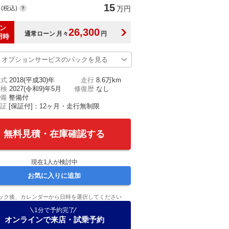
15
(税込)
万円
ン
26,300
通常ローン
月々
円
用時
オプションサービスのパックを見る
年式
2018(平成30)年
走行
8.6万km
車検
2027(令和9)年5月
修復歴
なし
備
整備付
証
[保証付]：12ヶ月・走行無制限
無料見積・在庫確認する
現在
1
人が検討中
お気に入りに追加
ック後、カレンダーから日時を選択してください
1分で予約完了
オンラインで来店・試乗予約