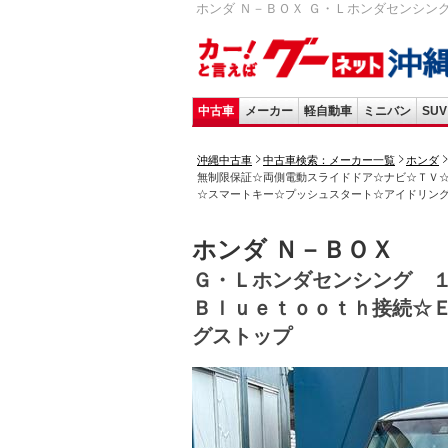
ホンダ Ｎ－ＢＯＸ Ｇ・Ｌホンダセンシン
中古車
メーカー
軽自動車
ミニバン
SUV
沖縄中古車
中古車検索：メーカー一覧
ホンダ
無制限保証☆両側電動スライドドア☆ナビ☆ＴＶ
☆スマートキー☆プッシュスタート☆アイドリン
ホンダ Ｎ－ＢＯＸ
Ｇ・Ｌホンダセンシング 
Ｂｌｕｅｔｏｏｔｈ接続☆
グストップ