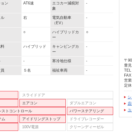
ション
AT6速
エコカー減税対
-
象
ドル
右
電気自動車
-
（EV）
○
ハイブリッドカ
○
ー
燃料
ハイブリッド
キャンピングカ
-
ー
〒90
器
-
寒冷地仕様
-
豊見
定員
５名
福祉車両
-
TEL 
FAX 
営業時
定休
スライドドア
シ
エアコン
ダブルエアコン
店
ユ
シストコントロール
パワーステアリング
テム
アイドリングストップ
ドライブレコーダー
100V電源
クリーンディーゼル