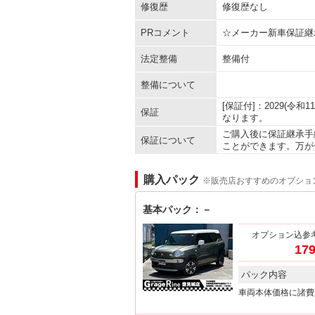
修復歴
修復歴なし
PRコメント
☆メーカー新車保証継
法定整備
整備付
整備について
[保証付]：2029(令
保証
なります。
ご購入後に保証継承手
保証について
ことができます。万が
購入パック
※販売店おすすめのオプショ
基本パック：－
オプション込参
179
パック内容
車両本体価格に諸費