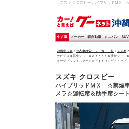
スズキ クロスビー ハイブリッドＭＸ
中古車
メーカー
軽自動車
ミニバン
SUV
沖縄中古車
中古車検索：メーカー一覧
スズキ
ナビ☆ＣＤ再生☆Ｂｌｕｅｔｏｏｔｈ接続☆ＥＴ
キー☆プッシュスタート☆アイドリングストップ
スズキ クロスビー
ハイブリッドＭＸ ☆禁煙
メラ☆運転席＆助手席シー