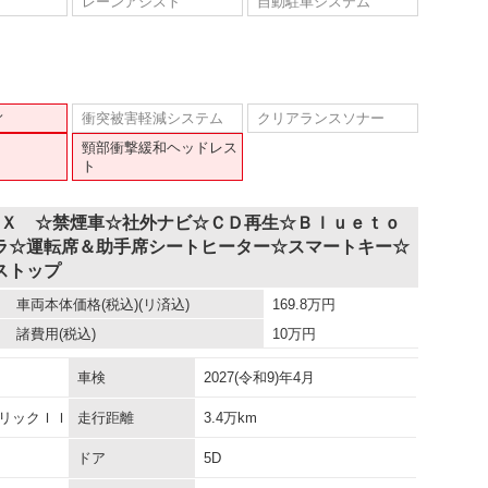
レーンアシスト
自動駐車システム
ィ
衝突被害軽減システム
クリアランスソナー
頸部衝撃緩和ヘッドレス
ト
ＭＸ ☆禁煙車☆社外ナビ☆ＣＤ再生☆Ｂｌｕｅｔｏ
ラ☆運転席＆助手席シートヒーター☆スマートキー☆
ストップ
車両本体価格
(税込)(リ済込)
169.8
万円
諸費用
(税込)
10
万円
車検
2027(令和9)年4月
リックＩＩ
走行距離
3.4万km
ドア
5D