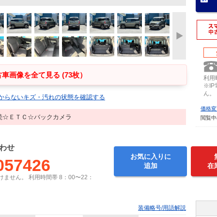
車画像を全て見る (73枚）
利用時
※I
ん。
からないキズ・汚れの状態を確認する
価格変
続☆ＥＴＣ☆バックカメラ
閲覧中
わせ
お気に入りに
057426
追加
在
ません。 利用時間帯 8：00〜22：
装備略号/用語解説