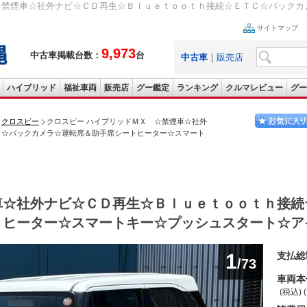
 ☆禁煙車☆社外ナビ☆ＣＤ再生☆Ｂｌｕｅｔｏｏｔｈ接続☆ＥＴＣ☆バック
サイトマップ
9,973
中古車掲載台数：
台
中古車
｜
販売店
ハイブリッド
福祉車両
販売店
グー鑑定
ランキング
クルマレビュー
グー
クロスビー
クロスビー ハイブリッドＭＸ ☆禁煙車☆社外
Ｃ☆バックカメラ☆運転席＆助手席シートヒーター☆スマート
車☆社外ナビ☆ＣＤ再生☆Ｂｌｕｅｔｏｏｔｈ接続
トヒーター☆スマートキー☆プッシュスタート☆ア
1
支払総
/73
車両本
(税込) 