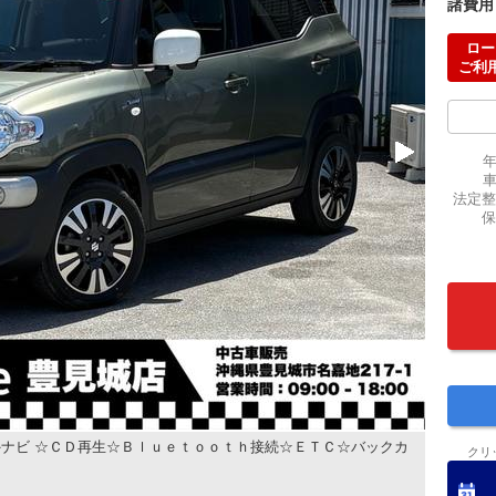
諸費用
ロー
ご利
法定整
保
ナビ ☆ＣＤ再生☆Ｂｌｕｅｔｏｏｔｈ接続☆ＥＴＣ☆バックカ
クリ