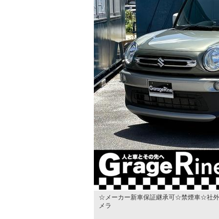
☆メーカー新車保証継承可☆禁煙車☆社外
メラ