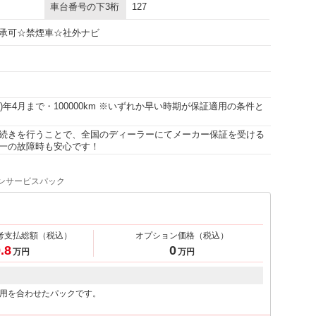
車台番号の下3桁
127
承可☆禁煙車☆社外ナビ
和11)年4月まで・100000km ※いずれか早い時期が保証適用の条件と
続きを行うことで、全国のディーラーにてメーカー保証を受ける
一の故障時も安心です！
ンサービスパック
考支払総額
（税込）
オプション価格
（税込）
.8
0
万円
万円
用を合わせたパックです。