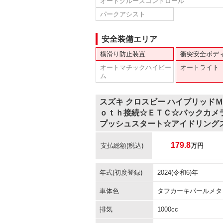
オートクルーズコントロール
パークアシスト
安全装備エリア
横滑り防止装置
衝突安全ボデ
オートマチックハイビー
オートライト
ム
スズキ クロスビー ハイブリッド
ｏｔｈ接続☆ＥＴＣ☆バックカメ
プッシュスタート☆アイドリング
179.8
支払総額
(税込)
万円
年式(初度登録)
2024(令和6)年
車体色
タフカーキパールメタ
排気
1000cc