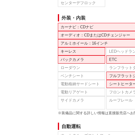
センターデフロック
外装・内装
カーナビ：CDナビ
オーディオ：CDまたはCDチェンジャー
アルミホイール：16インチ
キーレス
LEDヘッドラ
バックカメラ
ETC
ローダウン
ランフラット
ベンチシート
フルフラット
電動格納サードシート
シートヒータ
電動リアゲート
フロントカメ
サイドカメラ
ルーフレール
※装備品に関する詳しい情報は直接販売店へお
自動運転