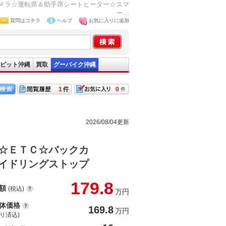
カメラ☆運転席＆助手席シートヒーター☆スマ
ー...
質問はコチラ
ヘルプ
お気に入りに追加
ピット沖縄
買取
グーバイク沖縄
1
0
2026/08/04更新
☆ＥＴＣ☆バックカ
イドリングストップ
179.8
額
(税込)
万円
体価格
169.8
万円
(リ済込)