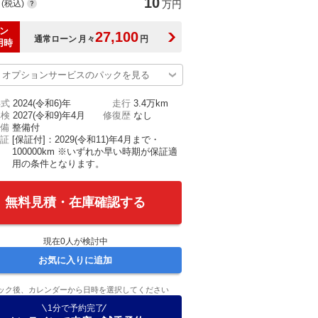
10
(税込)
万円
ン
27,100
通常ローン
月々
円
用時
オプションサービスのパックを見る
年式
2024(令和6)年
走行
3.4万km
車検
2027(令和9)年4月
修復歴
なし
備
整備付
証
[保証付]：2029(令和11)年4月まで・
100000km ※いずれか早い時期が保証適
用の条件となります。
無料見積・在庫確認する
現在
0
人が検討中
お気に入りに追加
ック後、カレンダーから日時を選択してください
1分で予約完了