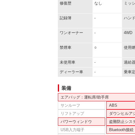
修復歴
なし
ミッ
記録簿
-
ハン
ワンオーナー
-
4WD
禁煙車
○
使用
未使用車
-
過給
ディーラー車
-
乗車
装備
エアバッグ：運転席/助手席
サンルーフ
ABS
リフトアップ
ダウンヒルア
パワーウィンドウ
盗難防止シス
USB入力端子
Bluetooth接続