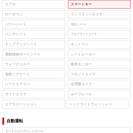
エアロ
スマートキー
ローダウン
ランフラットタイヤ
パワーシート
3列シート
ベンチシート
フルフラットシート
チップアップシート
オットマン
電動格納サードシート
シートヒーター
ウォークスルー
後席モニター
電動リアゲート
フロントカメラ
シートエアコン
全周囲カメラ
サイドカメラ
ルーフレール
エアサスペンション
ヘッドライトウォッシャー
自動運転
オートクルーズコントロール