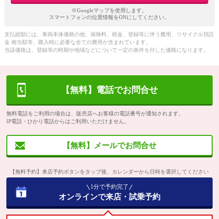
※Googleマップを使用します。
スマートフォンの位置情報をONにしてください。
支払総額には、車両本体価格の他、保険料、税金、登録等に伴う費用、リサイクル預託
金 相当額等、購入時に必要な全ての費用が含まれています。
当該価格は、登録等の時期や地域などについて一定の条件を付した価格になります。
【無料】電話でお問合せ
無料電話をご利用の場合は、販売店へお客様の電話番号が通知されます。
IP電話・ひかり電話からはご利用いただけません。
【無料】メールでお問合せ
【無料予約】来店予約ボタンをタップ後、カレンダーから日時を選択してください
1分で予約完了
オンラインで来店・試乗予約