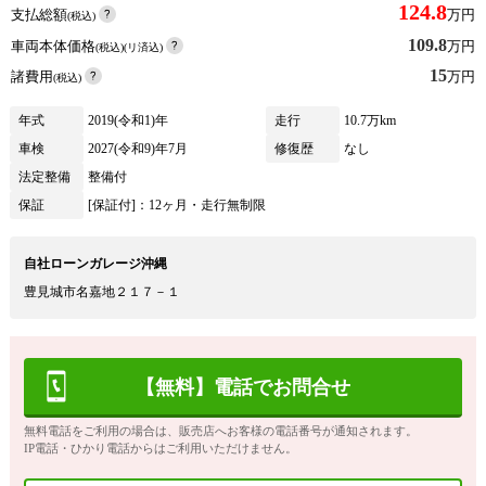
124.8
支払総額
万円
(税込)
109.8
車両本体価格
万円
(税込)(リ済込)
15
諸費用
万円
(税込)
年式
2019(令和1)年
走行
10.7万km
車検
2027(令和9)年7月
修復歴
なし
法定整備
整備付
保証
[保証付]：12ヶ月・走行無制限
自社ローンガレージ沖縄
豊見城市名嘉地２１７－１
【無料】電話でお問合せ
無料電話をご利用の場合は、販売店へお客様の電話番号が通知されます。
IP電話・ひかり電話からはご利用いただけません。