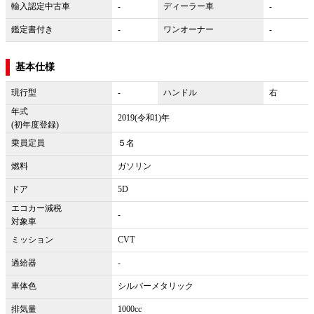
輸入認定中古車
-
ディーラー車
-
鑑定書付き
-
ワンオーナー
-
基本仕様
現行型
-
ハンドル
右
年式
2019(令和1)年
(初年度登録)
乗員定員
５名
燃料
ガソリン
ドア
5D
エコカー減税
-
対象車
ミッション
CVT
過給器
-
車体色
シルバーメタリック
排気量
1000cc