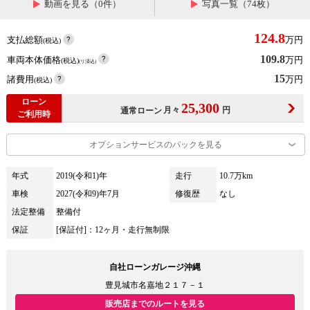
動画を見る（0件）
写真一覧（74枚）
124.8
支払総額
万円
(税込)
109.8
車両本体価格
万円
(税込)
(リ済込)
15
諸費用
万円
(税込)
ローン
25,300
月々
円
通常ローン
ご利用時
オプションサービスのパックを見る
年式
2019(令和1)年
走行
10.7万km
車検
2027(令和9)年7月
修復歴
なし
法定整備
整備付
保証
[保証付]：12ヶ月・走行無制限
自社ローンガレージ沖縄
豊見城市名嘉地２１７－１
販売店までのルートを見る