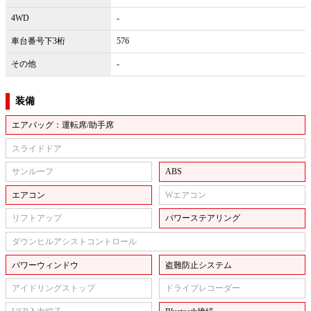
4WD
-
車台番号下3桁
576
その他
-
装備
エアバッグ：運転席/助手席
スライドドア
サンルーフ
ABS
エアコン
Wエアコン
リフトアップ
パワーステアリング
ダウンヒルアシストコントロール
パワーウィンドウ
盗難防止システム
アイドリングストップ
ドライブレコーダー