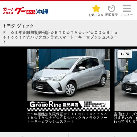
お気に入り
閲覧履歴
メニュー
トヨタ ヴィッツ
Ｆ ☆１年距離無制限保証☆ＥＴＣ☆ＴＶ☆ナビ☆ＣＤ☆Ｂｌｕ
ｅｔｏｏｔｈ☆バックカメラ☆スマートーキー☆プッシュスター
ト
1
/
74
☆１年距離無制限保証☆ＥＴＣ☆Ｂｌｕｅｔｏｏ
当店はリーズ
ｔｈ☆ＴＶ☆ナビ☆ＣＤ☆バックカメラ☆スマー
けするため、
トーキー☆プッシュスタート
行っておりま