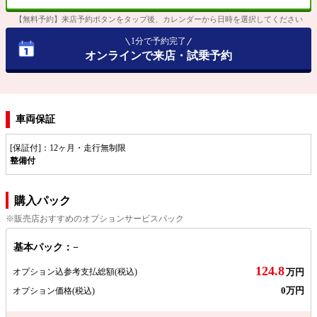
【無料予約】来店予約ボタンをタップ後、カレンダーから日時を選択してください
1分で予約完了
オンラインで来店・試乗予約
車両保証
[保証付]：12ヶ月・走行無制限
整備付
購入パック
※販売店おすすめのオプションサービスパック
基本パック：−
124.8
オプション込参考支払総額
(税込)
万円
0万円
オプション価格
(税込)