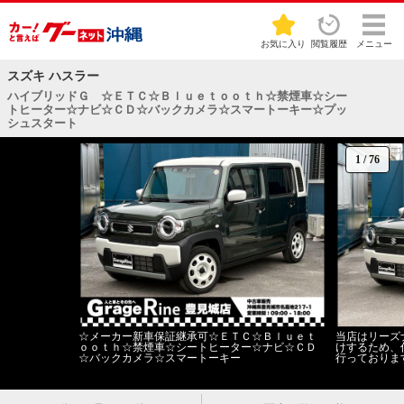
お気に入り
閲覧履歴
メニュー
スズキ ハスラー
ハイブリッドＧ ☆ＥＴＣ☆Ｂｌｕｅｔｏｏｔｈ☆禁煙車☆シー
トヒーター☆ナビ☆ＣＤ☆バックカメラ☆スマートーキー☆プッ
シュスタート
1
/
76
☆メーカー新車保証継承可☆ＥＴＣ☆Ｂｌｕｅｔ
当店はリーズ
ｏｏｔｈ☆禁煙車☆シートヒーター☆ナビ☆ＣＤ
けするため、
☆バックカメラ☆スマートーキー
行っておりま