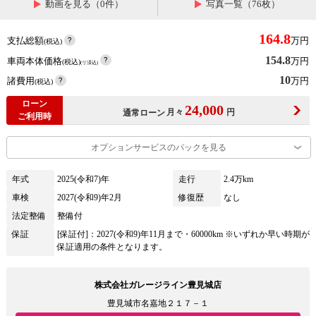
動画を見る（0件）
写真一覧（76枚）
164.8
支払総額
万円
(税込)
154.8
車両本体価格
万円
(税込)
(リ済込)
10
諸費用
万円
(税込)
ローン
24,000
月々
円
通常ローン
ご利用時
オプションサービスのパックを見る
年式
2025(令和7)年
走行
2.4万km
車検
2027(令和9)年2月
修復歴
なし
法定整備
整備付
保証
[保証付]：2027(令和9)年11月まで・60000km ※いずれか早い時期が
保証適用の条件となります。
株式会社ガレージライン豊見城店
豊見城市名嘉地２１７－１