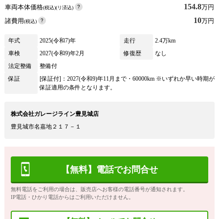
154.8
車両本体価格
万円
(税込)(リ済込)
10
諸費用
万円
(税込)
年式
2025(令和7)年
走行
2.4万km
車検
2027(令和9)年2月
修復歴
なし
法定整備
整備付
保証
[保証付]：2027(令和9)年11月まで・60000km ※いずれか早い時期が
保証適用の条件となります。
株式会社ガレージライン豊見城店
豊見城市名嘉地２１７－１
【無料】電話でお問合せ
無料電話をご利用の場合は、販売店へお客様の電話番号が通知されます。
IP電話・ひかり電話からはご利用いただけません。