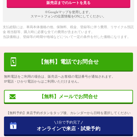
販売店までのルートを見る
※Googleマップを使用します。
スマートフォンの位置情報をONにしてください。
支払総額には、車両本体価格の他、保険料、税金、登録等に伴う費用、リサイクル預託
金 相当額等、購入時に必要な全ての費用が含まれています。
当該価格は、登録等の時期や地域などについて一定の条件を付した価格になります。
【無料】電話でお問合せ
無料電話をご利用の場合は、販売店へお客様の電話番号が通知されます。
IP電話・ひかり電話からはご利用いただけません。
【無料】メールでお問合せ
【無料予約】来店予約ボタンをタップ後、カレンダーから日時を選択してください
1分で予約完了
オンラインで来店・試乗予約