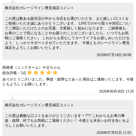
株式会社ガレージライン豊見城店コメント
この度は数ある販売店の中から当店をお選びいただき、また嬉しい口コミを
ご投稿いただき誠にありがとうございます。 LINEでのやり取りや対応につい
てご満足いただけたとのお言葉、大変嬉しく励みになります。 ご納車後も、
お車のことで気になることやお困りのことがございましたら、いつでもお気
軽にご連絡ください。 これからも安心してカーライフをお楽しみいただける
よう、しっかりサポートさせていただきます。 今後ともガレージライン豊見
城店をよろしくお願いいたします。
2026年07月18日 09:08
投稿者（ニックネーム）やまちゃん
総合評価：
5
点
ありがとうございました。事故・故障などあった場合はご連絡いたします。今後
ともよろしくお願いします。
2026年06月30日 13:29
株式会社ガレージライン豊見城店コメント
この度は素敵な口コミをありがとうございます！???? これからもお車の事
故・故障、何でもお気軽にご連絡ください！ 今後とも末永いお付き合いをよ
ろしくお願いいたします。
2026年07月01日 11:03