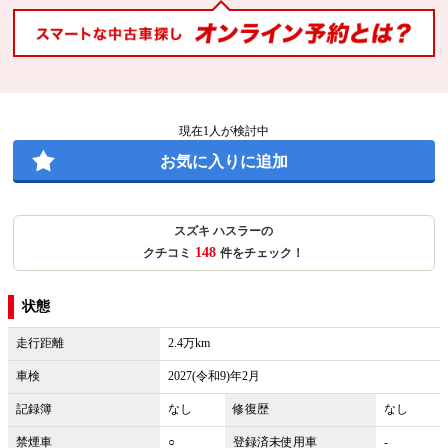
現在
1
人が検討中
お気に入りに追加
スズキ ハスラーの
148
クチコミ
件をチェック！
状態
走行距離
2.4万km
車検
2027(令和9)年2月
記録簿
なし
修復歴
なし
禁煙車
○
登録済未使用車
-