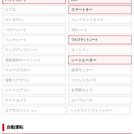
エアロ
スマートキー
ローダウン
ランフラットタイヤ
パワーシート
3列シート
ベンチシート
フルフラットシート
チップアップシート
オットマン
電動格納サードシート
シートヒーター
ウォークスルー
後席モニター
電動リアゲート
フロントカメラ
シートエアコン
全周囲カメラ
サイドカメラ
ルーフレール
エアサスペンション
ヘッドライトウォッシャー
自動運転