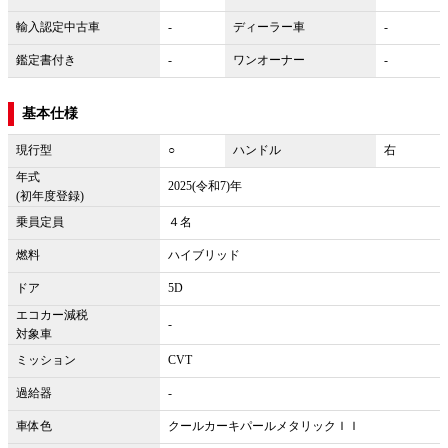
輸入認定中古車
-
ディーラー車
-
鑑定書付き
-
ワンオーナー
-
基本仕様
現行型
○
ハンドル
右
年式
2025(令和7)年
(初年度登録)
乗員定員
４名
燃料
ハイブリッド
ドア
5D
エコカー減税
-
対象車
ミッション
CVT
過給器
-
車体色
クールカーキパールメタリックＩＩ