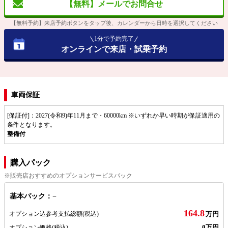
【無料】メールでお問合せ
【無料予約】来店予約ボタンをタップ後、カレンダーから日時を選択してください
1分で予約完了
オンラインで来店・試乗予約
車両保証
[保証付]：2027(令和9)年11月まで・60000km ※いずれか早い時期が保証適用の
条件となります。
整備付
購入パック
※販売店おすすめのオプションサービスパック
基本パック：−
164.8
オプション込参考支払総額
(税込)
万円
0万円
オプション価格
(税込)