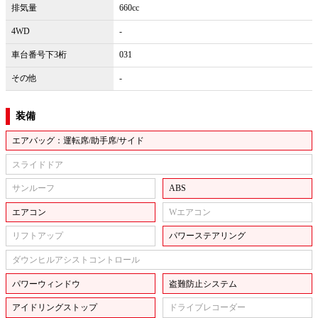
排気量
660cc
4WD
-
車台番号下3桁
031
その他
-
装備
エアバッグ：運転席/助手席/サイド
スライドドア
サンルーフ
ABS
エアコン
Wエアコン
リフトアップ
パワーステアリング
ダウンヒルアシストコントロール
パワーウィンドウ
盗難防止システム
アイドリングストップ
ドライブレコーダー