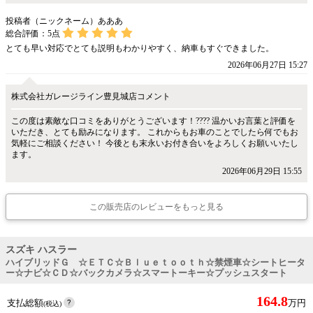
投稿者（ニックネーム）あああ
総合評価：
5
点
とても早い対応でとても説明もわかりやすく、納車もすぐできました。
2026年06月27日 15:27
株式会社ガレージライン豊見城店コメント
この度は素敵な口コミをありがとうございます！???? 温かいお言葉と評価を
いただき、とても励みになります。 これからもお車のことでしたら何でもお
気軽にご相談ください！ 今後とも末永いお付き合いをよろしくお願いいたし
ます。
2026年06月29日 15:55
この販売店のレビューをもっと見る
スズキ ハスラー
ハイブリッドＧ ☆ＥＴＣ☆Ｂｌｕｅｔｏｏｔｈ☆禁煙車☆シートヒータ
ー☆ナビ☆ＣＤ☆バックカメラ☆スマートーキー☆プッシュスタート
164.8
支払総額
万円
(税込)