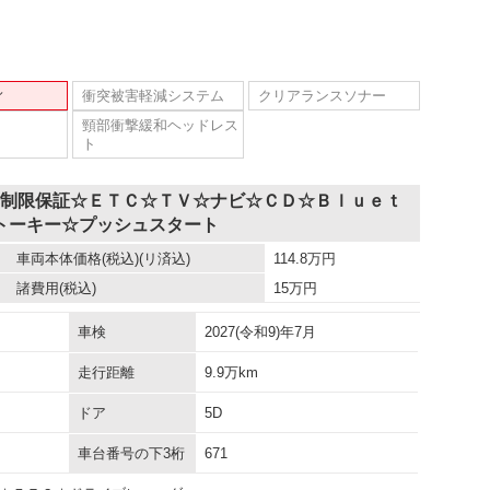
ィ
衝突被害軽減システム
クリアランスソナー
頸部衝撃緩和ヘッドレス
ト
無制限保証☆ＥＴＣ☆ＴＶ☆ナビ☆ＣＤ☆Ｂｌｕｅｔ
トーキー☆プッシュスタート
車両本体価格
(税込)(リ済込)
114.8
万円
諸費用
(税込)
15
万円
車検
2027(令和9)年7月
走行距離
9.9万km
ドア
5D
車台番号の下3桁
671