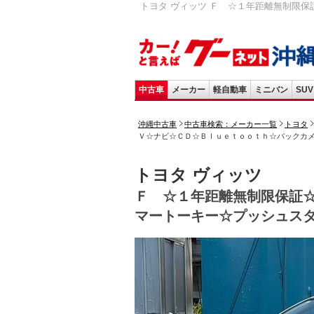
トヨタ ヴィッツ Ｆ ☆１年距離無制限保
中古車
メーカー
軽自動車
ミニバン
SUV
沖縄中古車
中古車検索：メーカー一覧
トヨタ
Ｖ☆ナビ☆ＣＤ☆Ｂｌｕｅｔｏｏｔｈ☆バックカ
トヨタ ヴィッツ
Ｆ ☆１年距離無制限保証
マートーキー☆プッシュス