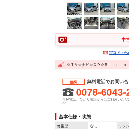
中古
写真ではわ
☆ＴＶ☆ナビ☆ＣＤ☆Ｂｌｕｅｔｏ
無料電話でお問い合
無料
0078-6043-
※IP電話、ひかり電話からはご利用いただけ
00
基本仕様・状態
修復歴
なし
ミッ