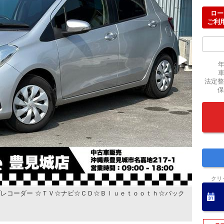
ロー
ご利
法定整
保
クリ
レコーダー ☆ＴＶ☆ナビ☆ＣＤ☆Ｂｌｕｅｔｏｏｔｈ☆バック