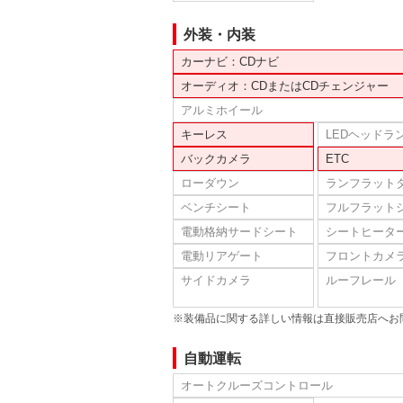
外装・内装
カーナビ：CDナビ
オーディオ：CDまたはCDチェンジャー
アルミホイール
キーレス
LEDヘッドラ
バックカメラ
ETC
ローダウン
ランフラット
ベンチシート
フルフラット
電動格納サードシート
シートヒータ
電動リアゲート
フロントカメ
サイドカメラ
ルーフレール
※装備品に関する詳しい情報は直接販売店へお
自動運転
オートクルーズコントロール