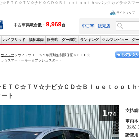
証☆ＥＴＣ☆ＴＶ☆ナビ☆ＣＤ☆Ｂｌｕｅｔｏｏｔｈ☆バックカメラ☆スマートー
サイトマップ
9,969
中古車掲載台数：
台
中古車
｜
販売店
ハイブリッド
福祉車両
販売店
グー鑑定
ランキング
クルマレビュー
グー
ヴィッツ
ヴィッツ Ｆ ☆１年距離無制限保証☆ＥＴＣ☆Ｔ
メラ☆スマートーキー☆プッシュスタート
☆ＥＴＣ☆ＴＶ☆ナビ☆ＣＤ☆Ｂｌｕｅｔｏｏｔｈ
タート
1
支払総
/74
車両本
(税込) 
諸費用