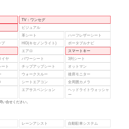
TV：ワンセグ
ビジュアル
革シート
ハーフレザーシート
ンプ
HID(キセノンライト)
ポータブルナビ
エアロ
スマートキー
タイヤ
パワーシート
3列シート
シート
チップアップシート
オットマン
ー
ウォークスルー
後席モニター
ラ
シートエアコン
全周囲カメラ
エアサスペンション
ヘッドライトウォッシャ
ー
問い合せください。
レーンアシスト
自動駐車システム