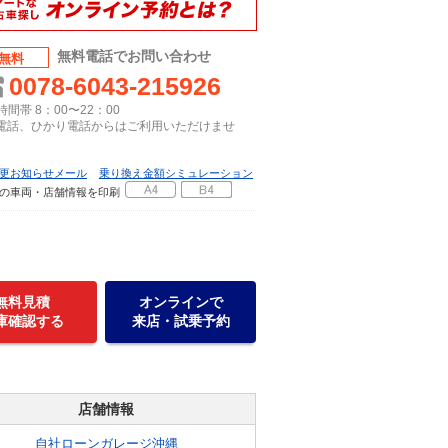
無料電話でお問い合わせ
無料
0078-6043-215926
間帯 8：00〜22：00
P電話、ひかり電話からはご利用いただけませ
更お知らせメール
乗り換え金額シミュレーション
の車両・店舗情報を印刷
無料見積
オンラインで
庫確認する
来店・試乗予約
店舗情報
自社ローンガレージ沖縄