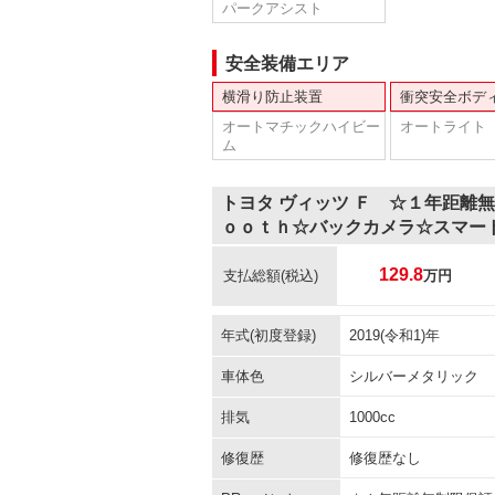
パークアシスト
安全装備エリア
横滑り防止装置
衝突安全ボデ
オートマチックハイビー
オートライト
ム
トヨタ ヴィッツ Ｆ ☆１年距離
ｏｏｔｈ☆バックカメラ☆スマー
129.8
支払総額
(税込)
万円
年式(初度登録)
2019(令和1)年
車体色
シルバーメタリック
排気
1000cc
修復歴
修復歴なし