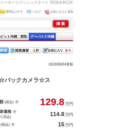
キー☆プッシュスタート 2019(令和1)年
...
質問はコチラ
ヘルプ
お気に入りに追加
ピット沖縄
買取
グーバイク沖縄
1
0
2026/08/04更新
☆バックカメラ☆ス
129.8
額
(税込)
万円
体価格
114.8
万円
(リ済込)
15
(税込)
万円