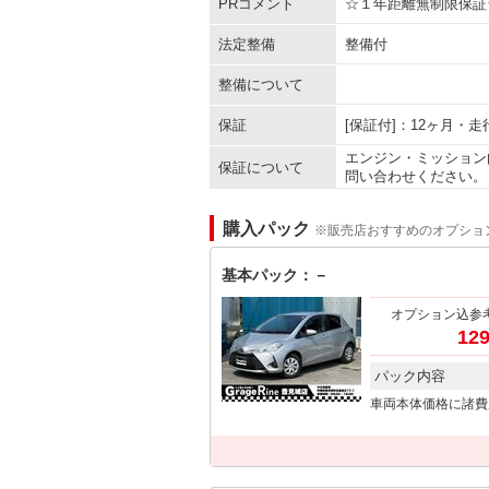
PRコメント
☆１年距離無制限保証
法定整備
整備付
整備について
保証
[保証付]：12ヶ月・
エンジン・ミッション
保証について
問い合わせください。
購入パック
※販売店おすすめのオプショ
基本パック：－
オプション込参
129
パック内容
車両本体価格に諸費