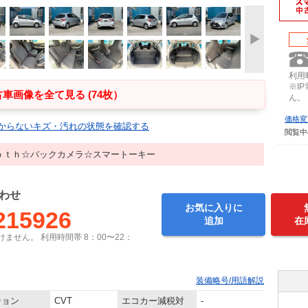
利用時
※I
車画像を全て見る (74枚）
ん。
価格変
からないキズ・汚れの状態を確認する
閲覧中
ｏｔｈ☆バックカメラ☆スマートーキー
わせ
お気に入りに
215926
追加
在
ません。 利用時間帯 8：00〜22：
装備略号/用語解説
ション
CVT
エコカー減税対
-