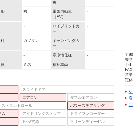
象
ドル
右
電気自動車
-
（EV）
-
ハイブリッドカ
-
ー
燃料
ガソリン
キャンピングカ
-
ー
〒90
器
-
寒冷地仕様
-
豊見
定員
５名
福祉車両
-
TEL 
FAX 
営業時
定休
スライドドア
シ
エアコン
ダブルエアコン
店
ユ
シストコントロール
パワーステアリング
テム
アイドリングストップ
ドライブレコーダー
100V電源
クリーンディーゼル