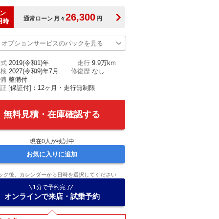
ン
26,300
通常ローン
月々
円
用時
オプションサービスのパックを見る
年式
2019(令和1)年
走行
9.9万km
車検
2027(令和9)年7月
修復歴
なし
備
整備付
証
[保証付]：12ヶ月・走行無制限
無料見積・在庫確認する
現在
0
人が検討中
お気に入りに追加
ック後、カレンダーから日時を選択してください
1分で予約完了
オンラインで来店・試乗予約