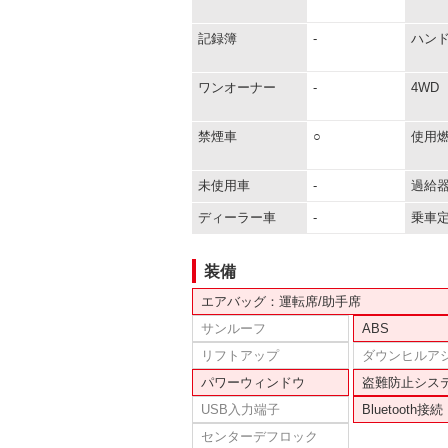
記録簿
-
ハン
ワンオーナー
-
4WD
禁煙車
○
使用
未使用車
-
過給
ディーラー車
-
乗車
装備
エアバッグ：運転席/助手席
サンルーフ
ABS
リフトアップ
ダウンヒルア
パワーウィンドウ
盗難防止シス
USB入力端子
Bluetooth接続
センターデフロック