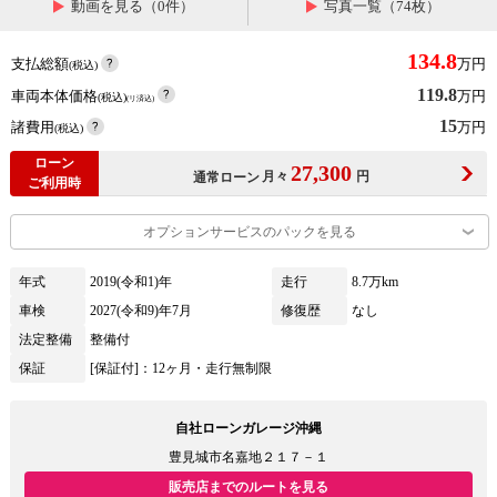
動画を見る（0件）
写真一覧（74枚）
134.8
支払総額
万円
(税込)
119.8
車両本体価格
万円
(税込)
(リ済込)
15
諸費用
万円
(税込)
ローン
27,300
月々
円
通常ローン
ご利用時
オプションサービスのパックを見る
年式
2019(令和1)年
走行
8.7万km
車検
2027(令和9)年7月
修復歴
なし
法定整備
整備付
保証
[保証付]：12ヶ月・走行無制限
自社ローンガレージ沖縄
豊見城市名嘉地２１７－１
販売店までのルートを見る