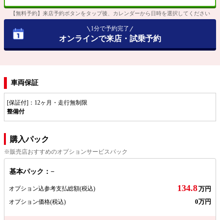
【無料予約】来店予約ボタンをタップ後、カレンダーから日時を選択してください
1分で予約完了
オンラインで来店・試乗予約
車両保証
[保証付]：12ヶ月・走行無制限
整備付
購入パック
※販売店おすすめのオプションサービスパック
基本パック：−
134.8
オプション込参考支払総額
(税込)
万円
0万円
オプション価格
(税込)