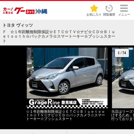
お気に入り
閲覧履歴
メニュー
トヨタ ヴィッツ
Ｆ ☆１年距離無制限保証☆ＥＴＣ☆ＴＶ☆ナビ☆ＣＤ☆Ｂｌｕ
ｅｔｏｏｔｈ☆バックカメラ☆スマートーキー☆プッシュスター
ト
1
/
74
☆１年距離無制限保証☆ＥＴＣ☆Ｂｌｕｅｔｏｏ
当店はリーズ
ｔｈ☆ＴＶ☆ナビ☆ＣＤ☆バックカメラ☆スマー
けするため、
トーキー☆プッシュスタート
行っておりま