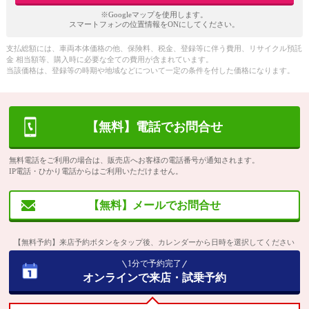
※Googleマップを使用します。
スマートフォンの位置情報をONにしてください。
支払総額には、車両本体価格の他、保険料、税金、登録等に伴う費用、リサイクル預託
金 相当額等、購入時に必要な全ての費用が含まれています。
当該価格は、登録等の時期や地域などについて一定の条件を付した価格になります。
【無料】電話でお問合せ
無料電話をご利用の場合は、販売店へお客様の電話番号が通知されます。
IP電話・ひかり電話からはご利用いただけません。
【無料】メールでお問合せ
【無料予約】来店予約ボタンをタップ後、カレンダーから日時を選択してください
1分で予約完了
オンラインで来店・試乗予約