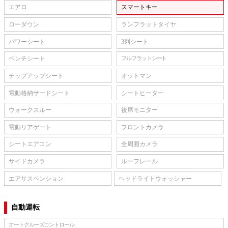
エアロ
スマートキー
ローダウン
ランフラットタイヤ
パワーシート
3列シート
ベンチシート
フルフラットシート
チップアップシート
オットマン
電動格納サードシート
シートヒーター
ウォークスルー
後席モニター
電動リアゲート
フロントカメラ
シートエアコン
全周囲カメラ
サイドカメラ
ルーフレール
エアサスペンション
ヘッドライトウォッシャー
自動運転
オートクルーズコントロール