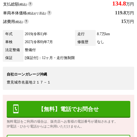
134.8
支払総額
万円
(税込)
119.8
車両本体価格
万円
(税込)(リ済込)
15
諸費用
万円
(税込)
年式
2019(令和1)年
走行
8.7万km
車検
2027(令和9)年7月
修復歴
なし
法定整備
整備付
保証
[保証付]：12ヶ月・走行無制限
自社ローンガレージ沖縄
豊見城市名嘉地２１７－１
【無料】電話でお問合せ
無料電話をご利用の場合は、販売店へお客様の電話番号が通知されます。
IP電話・ひかり電話からはご利用いただけません。