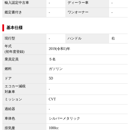
輸入認定中古車
-
ディーラー車
-
鑑定書付き
-
ワンオーナー
-
基本仕様
現行型
-
ハンドル
右
年式
2019(令和1)年
(初年度登録)
乗員定員
５名
燃料
ガソリン
ドア
5D
エコカー減税
-
対象車
ミッション
CVT
過給器
-
車体色
シルバーメタリック
排気量
1000cc