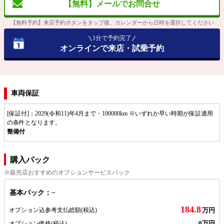
【無料】メールでお問合せ
【無料予約】来店予約ボタンをタップ後、カレンダーから日時を選択してください
1分で予約完了
オンラインで来店・試乗予約
車両保証
[保証付]：2029(令和11)年4月まで・100000km ※いずれか早い時期が保証適用
の条件となります。
整備付
購入パック
※販売店おすすめのオプションサービスパック
基本パック：−
184.8
オプション込参考支払総額
(税込)
万円
0万円
オプション価格
(税込)