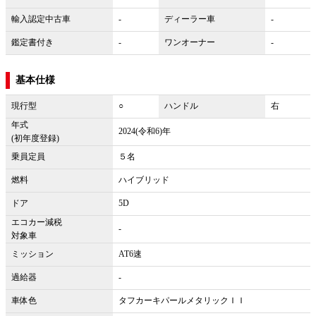
輸入認定中古車
-
ディーラー車
-
鑑定書付き
-
ワンオーナー
-
基本仕様
現行型
○
ハンドル
右
年式
2024(令和6)年
(初年度登録)
乗員定員
５名
燃料
ハイブリッド
ドア
5D
エコカー減税
-
対象車
ミッション
AT6速
過給器
-
車体色
タフカーキパールメタリックＩＩ