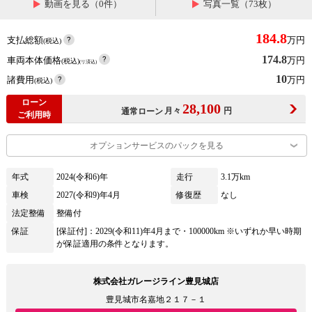
動画を見る（0件）
写真一覧（73枚）
184.8
支払総額
万円
(税込)
174.8
車両本体価格
万円
(税込)
(リ済込)
10
諸費用
万円
(税込)
ローン
28,100
月々
円
通常ローン
ご利用時
オプションサービスのパックを見る
年式
2024(令和6)年
走行
3.1万km
車検
2027(令和9)年4月
修復歴
なし
法定整備
整備付
保証
[保証付]：2029(令和11)年4月まで・100000km ※いずれか早い時期
が保証適用の条件となります。
株式会社ガレージライン豊見城店
豊見城市名嘉地２１７－１