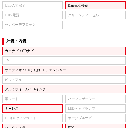
USB入力端子
Bluetooth接続
100V電源
クリーンディーゼル
センターデフロック
外装・内装
カーナビ：CDナビ
TV
オーディオ：CDまたはCDチェンジャー
ビジュアル
アルミホイール：16インチ
革シート
ハーフレザーシート
キーレス
LEDヘッドランプ
HID(キセノンライト)
ポータブルナビ
バックカメラ
ETC