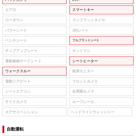
エアロ
スマートキー
ローダウン
ランフラットタイヤ
パワーシート
3列シート
ベンチシート
フルフラットシート
チップアップシート
オットマン
電動格納サードシート
シートヒーター
ウォークスルー
後席モニター
電動リアゲート
フロントカメラ
シートエアコン
全周囲カメラ
サイドカメラ
ルーフレール
エアサスペンション
ヘッドライトウォッシャー
自動運転