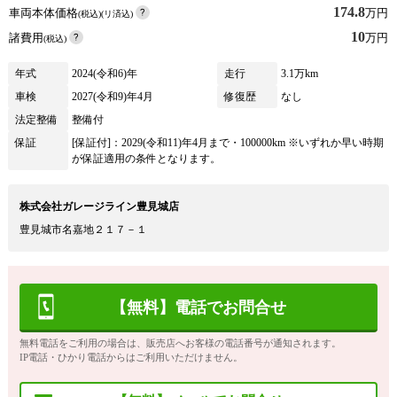
174.8
車両本体価格
万円
(税込)(リ済込)
10
諸費用
万円
(税込)
年式
2024(令和6)年
走行
3.1万km
車検
2027(令和9)年4月
修復歴
なし
法定整備
整備付
保証
[保証付]：2029(令和11)年4月まで・100000km ※いずれか早い時期
が保証適用の条件となります。
株式会社ガレージライン豊見城店
豊見城市名嘉地２１７－１
【無料】電話でお問合せ
無料電話をご利用の場合は、販売店へお客様の電話番号が通知されます。
IP電話・ひかり電話からはご利用いただけません。