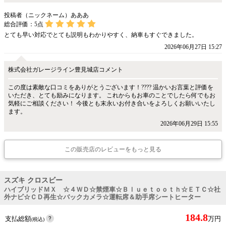
投稿者（ニックネーム）あああ
総合評価：
5
点
とても早い対応でとても説明もわかりやすく、納車もすぐできました。
2026年06月27日 15:27
株式会社ガレージライン豊見城店コメント
この度は素敵な口コミをありがとうございます！???? 温かいお言葉と評価を
いただき、とても励みになります。 これからもお車のことでしたら何でもお
気軽にご相談ください！ 今後とも末永いお付き合いをよろしくお願いいたし
ます。
2026年06月29日 15:55
この販売店のレビューをもっと見る
スズキ クロスビー
ハイブリッドＭＸ ☆４ＷＤ☆禁煙車☆Ｂｌｕｅｔｏｏｔｈ☆ＥＴＣ☆社
外ナビ☆ＣＤ再生☆バックカメラ☆運転席＆助手席シートヒーター
184.8
支払総額
万円
(税込)