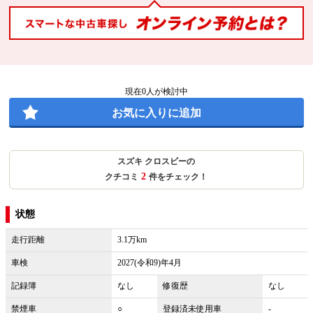
現在
0
人が検討中
お気に入りに追加
スズキ クロスビーの
2
クチコミ
件をチェック！
状態
走行距離
3.1万km
車検
2027(令和9)年4月
記録簿
なし
修復歴
なし
禁煙車
○
登録済未使用車
-