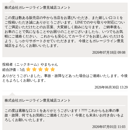
株式会社ガレージライン豊見城店コメント
この度は数ある販売店の中から当店をお選びいただき、また嬉しい口コミを
ご投稿いただき誠にありがとうございます。 LINEでのやり取りや対応につい
てご満足いただけたとのお言葉、大変嬉しく励みになります。 ご納車後も、
お車のことで気になることやお困りのことがございましたら、いつでもお気
軽にご連絡ください。 これからも安心してカーライフをお楽しみいただける
よう、しっかりサポートさせていただきます。 今後ともガレージライン豊見
城店をよろしくお願いいたします。
2026年07月18日 09:08
投稿者（ニックネーム）やまちゃん
総合評価：
5
点
ありがとうございました。事故・故障などあった場合はご連絡いたします。今後
ともよろしくお願いします。
2026年06月30日 13:29
株式会社ガレージライン豊見城店コメント
この度は素敵な口コミをありがとうございます！???? これからもお車の事
故・故障、何でもお気軽にご連絡ください！ 今後とも末永いお付き合いをよ
ろしくお願いいたします。
2026年07月01日 11:03