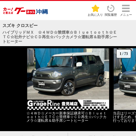
お気に入り
閲覧履歴
メニュー
スズキ クロスビー
ハイブリッドＭＸ ☆４ＷＤ☆禁煙車☆Ｂｌｕｅｔｏｏｔｈ☆Ｅ
ＴＣ☆社外ナビ☆ＣＤ再生☆バックカメラ☆運転席＆助手席シー
トヒーター
1
/
73
☆４ＷＤ☆メーカー新車保証継承可☆Ｂｌｕｅｔ
当店はリーズ
ｏｏｔｈ☆ＥＴＣ☆禁煙車☆ＣＤ再生☆バックカ
けするため、
メラ☆運転席＆助手席シートヒーター
行っておりま