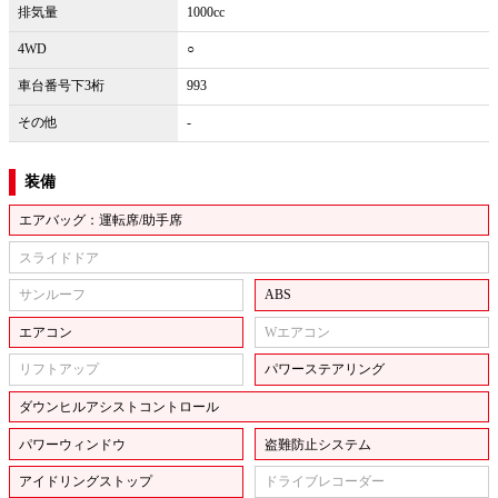
排気量
1000cc
4WD
○
車台番号下3桁
993
その他
-
装備
エアバッグ：運転席/助手席
スライドドア
サンルーフ
ABS
エアコン
Wエアコン
リフトアップ
パワーステアリング
ダウンヒルアシストコントロール
パワーウィンドウ
盗難防止システム
アイドリングストップ
ドライブレコーダー