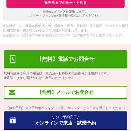
販売店までのルートを見る
※Googleマップを使用します。
スマートフォンの位置情報をONにしてください。
支払総額には、車両本体価格の他、保険料、税金、登録等に伴う費用、リサイクル預託
金 相当額等、購入時に必要な全ての費用が含まれています。
当該価格は、登録等の時期や地域などについて一定の条件を付した価格になります。
【無料】電話でお問合せ
無料電話をご利用の場合は、販売店へお客様の電話番号が通知されます。
IP電話・ひかり電話からはご利用いただけません。
【無料】メールでお問合せ
【無料予約】来店予約ボタンをタップ後、カレンダーから日時を選択してください
1分で予約完了
オンラインで来店・試乗予約