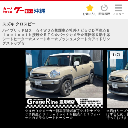
お気に入り
閲覧履歴
メニュー
スズキ クロスビー
ハイブリッドＭＸ ☆４ＷＤ☆禁煙車☆社外ナビ☆ＣＤ再生☆Ｂ
ｌｕｅｔｏｏｔｈ接続☆ＥＴＣ☆バックカメラ☆運転席＆助手席
シートヒーター☆スマートキー☆プッシュスタート☆アイドリン
グストップ☆
1
/
74
☆４ＷＤ☆メーカー新車保証継承可☆社外ナビ☆
当店はリーズ
ＣＤ再生☆Ｂｌｕｅｔｏｏｔｈ接続☆ＥＴＣ☆バ
けするため、
ックカメラ☆シートヒーター☆
行っておりま