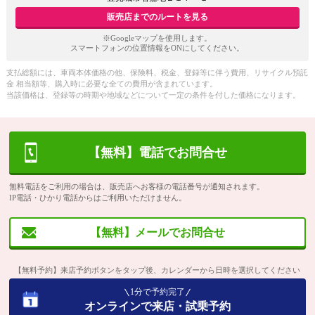
販売店までのルートを見る
※Googleマップを使用します。
スマートフォンの位置情報をONにしてください。
支払総額には、車両本体価格の他、保険料、税金、登録等に伴う費用、リサイクル預託
金 相当額等、購入時に必要な全ての費用が含まれています。
当該価格は、登録等の時期や地域などについて一定の条件を付した価格になります。
【無料】電話でお問合せ
無料電話をご利用の場合は、販売店へお客様の電話番号が通知されます。
IP電話・ひかり電話からはご利用いただけません。
【無料】メールでお問合せ
【無料予約】来店予約ボタンをタップ後、カレンダーから日時を選択してください
1分で予約完了
オンラインで来店・試乗予約