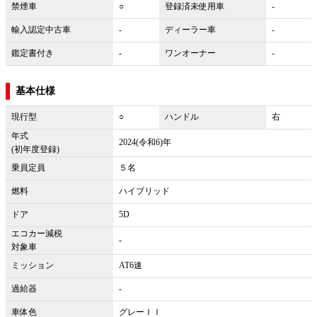
禁煙車
○
登録済未使用車
-
輸入認定中古車
-
ディーラー車
-
鑑定書付き
-
ワンオーナー
-
基本仕様
現行型
○
ハンドル
右
年式
2024(令和6)年
(初年度登録)
乗員定員
５名
燃料
ハイブリッド
ドア
5D
エコカー減税
-
対象車
ミッション
AT6速
過給器
-
車体色
グレーＩＩ