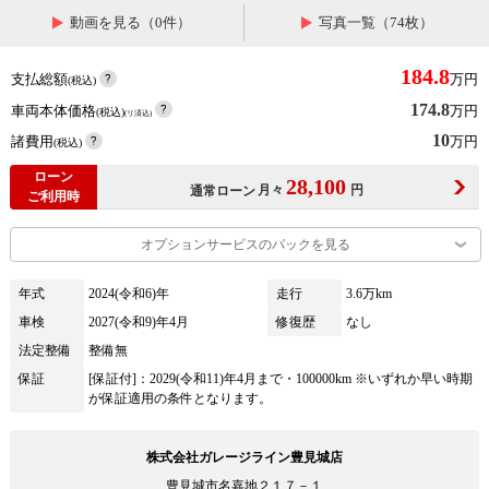
動画を見る（0件）
写真一覧（74枚）
184.8
支払総額
万円
(税込)
174.8
車両本体価格
万円
(税込)
(リ済込)
10
諸費用
万円
(税込)
ローン
28,100
月々
円
通常ローン
ご利用時
オプションサービスのパックを見る
年式
2024(令和6)年
走行
3.6万km
車検
2027(令和9)年4月
修復歴
なし
法定整備
整備無
保証
[保証付]：2029(令和11)年4月まで・100000km ※いずれか早い時期
が保証適用の条件となります。
株式会社ガレージライン豊見城店
豊見城市名嘉地２１７－１