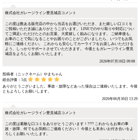
株式会社ガレージライン豊見城店コメント
この度は数ある販売店の中から当店をお選びいただき、また嬉しい口コミを
ご投稿いただき誠にありがとうございます。 LINEでのやり取りや対応につい
てご満足いただけたとのお言葉、大変嬉しく励みになります。 ご納車後も、
お車のことで気になることやお困りのことがございましたら、いつでもお気
軽にご連絡ください。 これからも安心してカーライフをお楽しみいただける
よう、しっかりサポートさせていただきます。 今後ともガレージライン豊見
城店をよろしくお願いいたします。
2026年07月18日 09:08
投稿者（ニックネーム）やまちゃん
総合評価：
5
点
ありがとうございました。事故・故障などあった場合はご連絡いたします。今後
ともよろしくお願いします。
2026年06月30日 13:29
株式会社ガレージライン豊見城店コメント
この度は素敵な口コミをありがとうございます！???? これからもお車の事
故・故障、何でもお気軽にご連絡ください！ 今後とも末永いお付き合いをよ
ろしくお願いいたします。