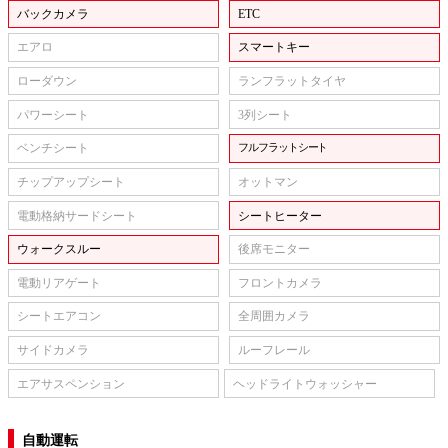
バックカメラ
ETC
エアロ
スマートキー
ローダウン
ランフラットタイヤ
パワーシート
3列シート
ベンチシート
フルフラットシート
チップアップシート
オットマン
電動格納サードシート
シートヒーター
ウォークスルー
後席モニター
電動リアゲート
フロントカメラ
シートエアコン
全周囲カメラ
サイドカメラ
ルーフレール
エアサスペンション
ヘッドライトウォッシャー
自動運転