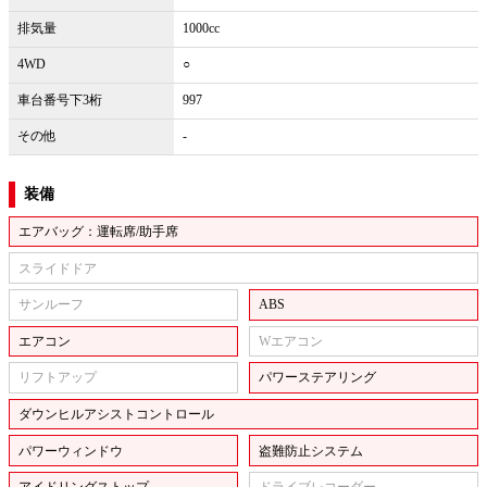
排気量
1000cc
4WD
○
車台番号下3桁
997
その他
-
装備
エアバッグ：運転席/助手席
スライドドア
サンルーフ
ABS
エアコン
Wエアコン
リフトアップ
パワーステアリング
ダウンヒルアシストコントロール
パワーウィンドウ
盗難防止システム