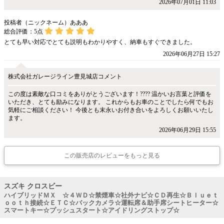
2026年07月01日 11:03
投稿者（ニックネーム）あああ
総合評価：
5
点
とても早い対応でとても説明もわかりやすく、納車もすぐできました。
2026年06月27日 15:27
株式会社ガレージライン豊見城店コメント
この度は素敵な口コミをありがとうございます！???? 温かいお言葉と評価を
いただき、とても励みになります。 これからもお車のことでしたら何でもお
気軽にご相談ください！ 今後とも末永いお付き合いをよろしくお願いいたし
ます。
2026年06月29日 15:55
この販売店のレビューをもっと見る
スズキ クロスビー
ハイブリッドＭＸ ☆４ＷＤ☆禁煙車☆社外ナビ☆ＣＤ再生☆Ｂｌｕｅｔ
ｏｏｔｈ接続☆ＥＴＣ☆バックカメラ☆運転席＆助手席シートヒーター☆
スマートキー☆プッシュスタート☆アイドリングストップ☆