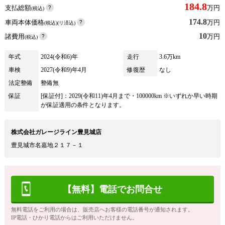
184.8
支払総額
万円
(税込)
174.8
車両本体価格
万円
(税込)(リ済込)
10
諸費用
万円
(税込)
年式
2024(令和6)年
走行
3.6万km
車検
2027(令和9)年4月
修復歴
なし
法定整備
整備無
保証
[保証付]：2029(令和11)年4月まで・100000km ※いずれか早い時期
が保証適用の条件となります。
株式会社ガレージライン豊見城店
豊見城市名嘉地２１７－１
【無料】電話でお問合せ
無料電話をご利用の場合は、販売店へお客様の電話番号が通知されます。
IP電話・ひかり電話からはご利用いただけません。