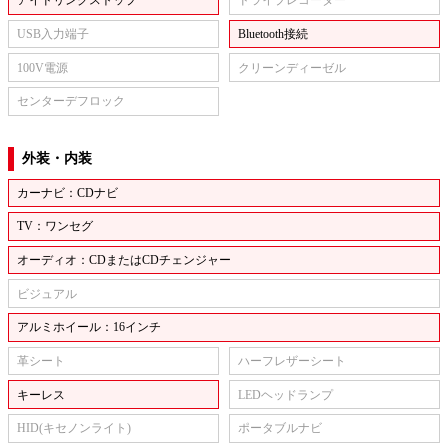
アイドリングストップ
ドライブレコーダー
USB入力端子
Bluetooth接続
100V電源
クリーンディーゼル
センターデフロック
外装・内装
カーナビ：CDナビ
TV：ワンセグ
オーディオ：CDまたはCDチェンジャー
ビジュアル
アルミホイール：16インチ
革シート
ハーフレザーシート
キーレス
LEDヘッドランプ
HID(キセノンライト)
ポータブルナビ