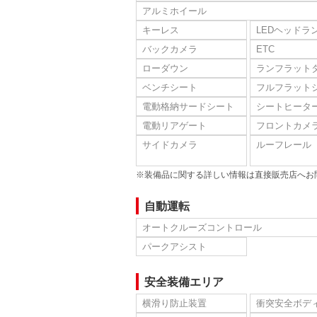
アルミホイール
キーレス
LEDヘッドラ
バックカメラ
ETC
ローダウン
ランフラット
ベンチシート
フルフラット
電動格納サードシート
シートヒータ
電動リアゲート
フロントカメ
サイドカメラ
ルーフレール
※装備品に関する詳しい情報は直接販売店へお
自動運転
オートクルーズコントロール
パークアシスト
安全装備エリア
横滑り防止装置
衝突安全ボデ