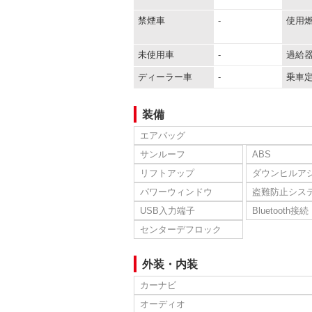
禁煙車
-
使用
未使用車
-
過給
ディーラー車
-
乗車
装備
エアバッグ
サンルーフ
ABS
リフトアップ
ダウンヒルア
パワーウィンドウ
盗難防止シス
USB入力端子
Bluetooth接続
センターデフロック
外装・内装
カーナビ
オーディオ