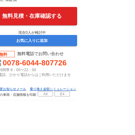
無料見積・在庫確認する
現在
0
人が検討中
お気に入りに追加
無料電話でお問い合わせ
無料
0078-6044-807726
間帯 8：00〜22：00
P電話、ひかり電話からはご利用いただけませ
更お知らせメール
乗り換え金額シミュレーション
の車両・店舗情報を印刷