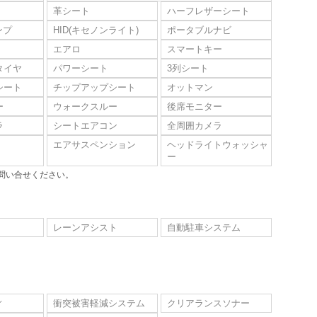
革シート
ハーフレザーシート
ンプ
HID(キセノンライト)
ポータブルナビ
エアロ
スマートキー
タイヤ
パワーシート
3列シート
シート
チップアップシート
オットマン
ー
ウォークスルー
後席モニター
ラ
シートエアコン
全周囲カメラ
エアサスペンション
ヘッドライトウォッシャ
ー
問い合せください。
レーンアシスト
自動駐車システム
ィ
衝突被害軽減システム
クリアランスソナー