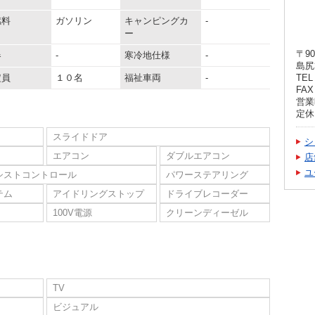
燃料
ガソリン
キャンピングカ
-
ー
〒90
器
-
寒冷地仕様
-
島尻
定員
１０名
福祉車両
-
TEL 
FAX 
営業時
定休
スライドドア
シ
エアコン
ダブルエアコン
店
ユ
シストコントロール
パワーステアリング
テム
アイドリングストップ
ドライブレコーダー
100V電源
クリーンディーゼル
TV
ビジュアル