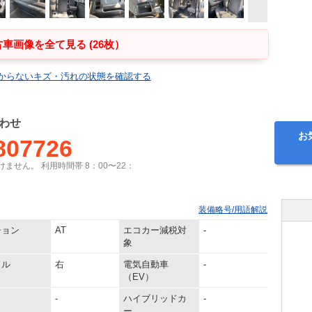
車画像を全て見る (26枚）
からないキズ・汚れの状態を確認する
わせ
お
807726
ません。 利用時間帯 8：00〜22：
装備略号/用語解説
ション
AT
エコカー減税対
-
象
ドル
右
電気自動車
-
（EV）
-
ハイブリッドカ
-
ー