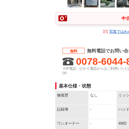
中古
写真ではわ
無料電話でお問い合
無料
0078-6044-
※IP電話、ひかり電話からはご利用いただけ
00
基本仕様・状態
修復歴
なし
ミッ
記録簿
-
ハン
ワンオーナー
-
4WD