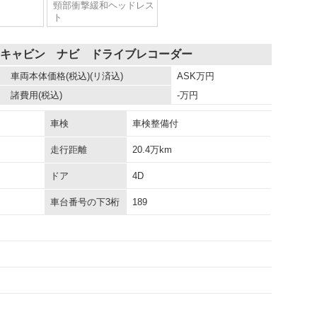
頸部衝撃緩和ヘッドレス
ト
ドキャビン ナビ ドライブレコーダー
車両本体価格
(税込)(リ済込)
ASK
万円
諸費用
(税込)
-
万円
車検
車検整備付
走行距離
20.4万km
ドア
4D
車台番号の下3桁
189