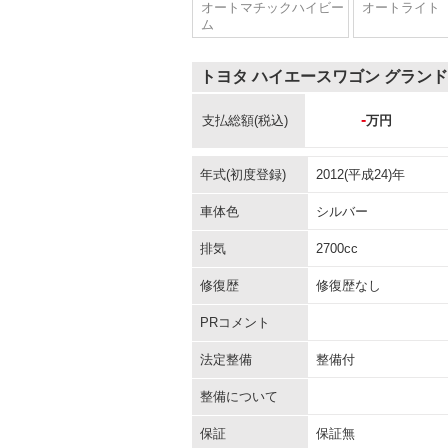
オートマチックハイビー
オートライト
ム
トヨタ ハイエースワゴン グラン
-
支払総額
(税込)
万円
年式(初度登録)
2012(平成24)年
車体色
シルバー
排気
2700cc
修復歴
修復歴なし
PRコメント
法定整備
整備付
整備について
保証
保証無