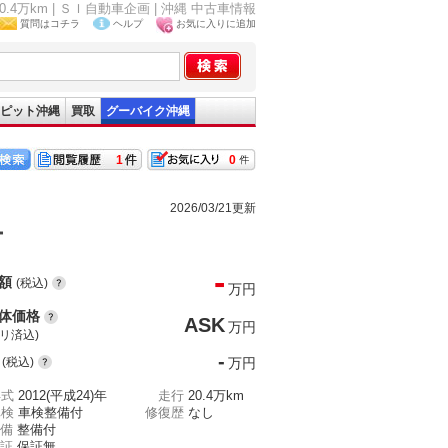
4万km | ＳＩ自動車企画 | 沖縄 中古車情報
質問はコチラ
ヘルプ
お気に入りに追加
ピット沖縄
買取
グーバイク沖縄
1
0
2026/03/21更新
ー
-
額
(税込)
万円
体価格
ASK
万円
(リ済込)
-
(税込)
万円
年式
2012(平成24)年
走行
20.4万km
車検
車検整備付
修復歴
なし
備
整備付
証
保証無