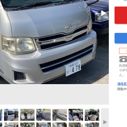
利用時
※I
ん。
価格変
閲覧中