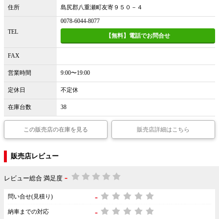
住所
島尻郡八重瀬町友寄９５０－４
0078-6044-8077
TEL
【無料】電話でお問合せ
FAX
営業時間
9:00〜19:00
定休日
不定休
在庫台数
38
この販売店の在庫を見る
販売店詳細はこちら
販売店レビュー
-
レビュー総合 満足度
-
問い合せ(見積り)
-
納車までの対応