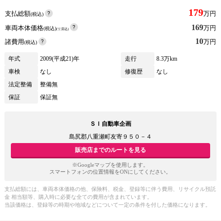
179
支払総額
万円
(税込)
169
車両本体価格
万円
(税込)
(リ済込)
10
諸費用
万円
(税込)
年式
2009(平成21)年
走行
8.3万km
車検
なし
修復歴
なし
法定整備
整備無
保証
保証無
ＳＩ自動車企画
島尻郡八重瀬町友寄９５０－４
販売店までのルートを見る
※Googleマップを使用します。
スマートフォンの位置情報をONにしてください。
支払総額には、車両本体価格の他、保険料、税金、登録等に伴う費用、リサイクル預託
金 相当額等、購入時に必要な全ての費用が含まれています。
当該価格は、登録等の時期や地域などについて一定の条件を付した価格になります。