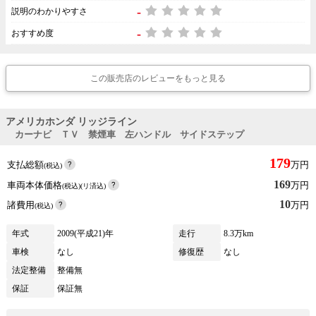
-
説明のわかりやすさ
-
おすすめ度
この販売店のレビューをもっと見る
アメリカホンダ リッジライン
カーナビ ＴＶ 禁煙車 左ハンドル サイドステップ
179
支払総額
万円
(税込)
169
車両本体価格
万円
(税込)(リ済込)
10
諸費用
万円
(税込)
年式
2009(平成21)年
走行
8.3万km
車検
なし
修復歴
なし
法定整備
整備無
保証
保証無