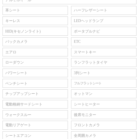
革シート
ハーフレザーシート
キーレス
LEDヘッドランプ
HID(キセノンライト)
ポータブルナビ
バックカメラ
ETC
エアロ
スマートキー
ローダウン
ランフラットタイヤ
パワーシート
3列シート
ベンチシート
フルフラットシート
チップアップシート
オットマン
電動格納サードシート
シートヒーター
ウォークスルー
後席モニター
電動リアゲート
フロントカメラ
シートエアコン
全周囲カメラ