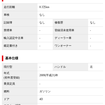
走行距離
8.3万km
車検
なし
記録簿
なし
修復歴
なし
禁煙車
-
登録済未使用車
-
輸入認定中古車
-
ディーラー車
-
鑑定書付き
-
ワンオーナー
-
基本仕様
現行型
-
ハンドル
左
年式
2009(平成21)年
(初年度登録)
乗員定員
-
燃料
ガソリン
ドア
4D