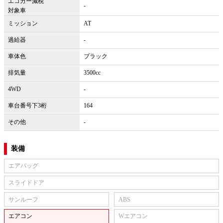
エコカー減税
-
対象車
ミッション
AT
過給器
-
車体色
ブラック
排気量
3500cc
4WD
-
車台番号下3桁
164
その他
-
装備
エアバッグ
スライドドア
サンルーフ
ABS
エアコン
Wエアコン