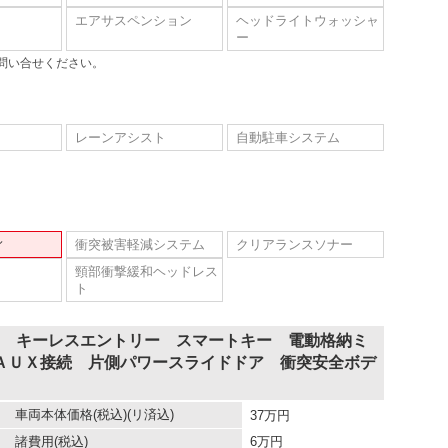
エアサスペンション
ヘッドライトウォッシャ
ー
問い合せください。
レーンアシスト
自動駐車システム
ィ
衝突被害軽減システム
クリアランスソナー
頸部衝撃緩和ヘッドレス
ト
両 キーレスエントリー スマートキー 電動格納ミ
ＡＵＸ接続 片側パワースライドドア 衝突安全ボデ
車両本体価格
(税込)(リ済込)
37
万円
諸費用
(税込)
6
万円