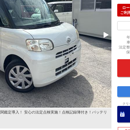
ロー
ご利
法定整
保
クリ
関鑑定導入！ 安心の法定点検実施！点検記録簿付き！バッテリ