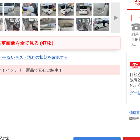
利用時
※I
車画像を全て見る (47枚）
ん。
からないキズ・汚れの状態を確認する
き！バッテリー新品で安心ご納車！
目視
故障
化」
グー
価格変
閲覧中
わせ