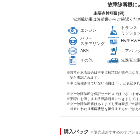
故障診断機に
主要点検項目(例)
※診断結果は診断書からご確認くだ
トランス
エンジン
ミッショ
パワー
HV/PHV/
ステアリング
ABS
エアバッ
その他
先進安全
※異常がある場合は主要点検項目が赤色になり
認と表記されます。
※車に装備されていない項目は「-」と表記さ
※グー故障診断は保証サービスではございませ
※実際にお渡しする故障診断書につきましては
※グー故障診断書はあくまでも実施時点での診
将来にわたり車両状態を担保するものではあ
購入パック
※販売店おすすめのオプショ