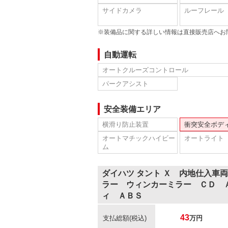
サイドカメラ
ルーフレール
※装備品に関する詳しい情報は直接販売店へお
自動運転
オートクルーズコントロール
パークアシスト
安全装備エリア
横滑り防止装置
衝突安全ボデ
オートマチックハイビー
オートライト
ム
ダイハツ タント Ｘ 内地仕入車
ラー ウィンカーミラー ＣＤ 
ィ ＡＢＳ
43
支払総額
(税込)
万円