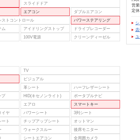
スライドドア
営業時
定休
エアコン
ダブルエアコン
シストコントロール
パワーステアリング
シ
テム
アイドリングストップ
ドライブレコーダー
店
ユ
100V電源
クリーンディーゼル
TV
ビジュアル
革シート
ハーフレザーシート
ンプ
HID(キセノンライト)
ポータブルナビ
エアロ
スマートキー
タイヤ
パワーシート
3列シート
シート
チップアップシート
オットマン
ー
ウォークスルー
後席モニター
ラ
シートエアコン
全周囲カメラ