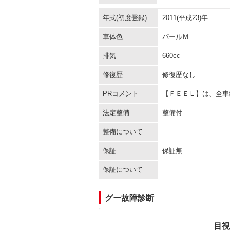
年式(初度登録)
2011(平成23)年
車体色
パールＭ
排気
660cc
修復歴
修復歴なし
PRコメント
【ＦＥＥＬ】は、全車
法定整備
整備付
整備について
保証
保証無
保証について
グー故障診断
目視