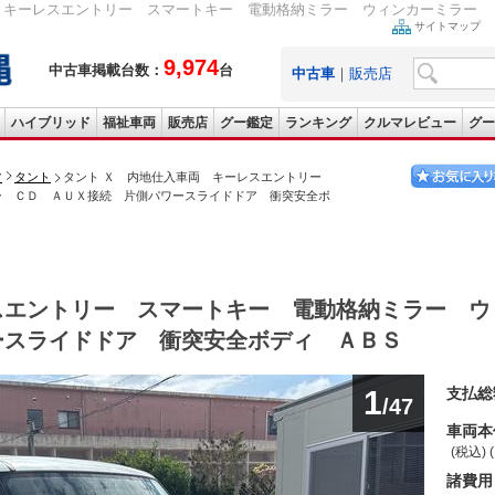
 キーレスエントリー スマートキー 電動格納ミラー ウィンカーミラー Ｃ
サイトマップ
9,974
中古車掲載台数：
台
中古車
｜
販売店
ハイブリッド
福祉車両
販売店
グー鑑定
ランキング
クルマレビュー
グー
ツ
タント
タント Ｘ 内地仕入車両 キーレスエントリー
ー ＣＤ ＡＵＸ接続 片側パワースライドドア 衝突安全ボ
スエントリー スマートキー 電動格納ミラー ウ
ースライドドア 衝突安全ボディ ＡＢＳ
1
支払総
/47
車両本
(税込) 
諸費用