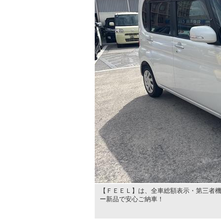
【ＦＥＥＬ】は、全車総額表示・第三者機
ー新品で安心ご納車！