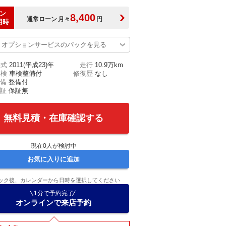
ン
8,400
通常ローン
月々
円
用時
オプションサービスのパックを見る
年式
2011(平成23)年
走行
10.9万km
車検
車検整備付
修復歴
なし
備
整備付
証
保証無
無料見積・在庫確認する
現在
0
人が検討中
お気に入りに追加
ック後、カレンダーから日時を選択してください
1分で予約完了
オンラインで来店予約