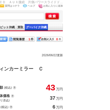
Ｄ ＡＵＸ接続 片側パワースライドド...
質問はコチラ
ヘルプ
お気に入りに追加
ピット沖縄
買取
グーバイク沖縄
1
0
2026/06/22更新
ィンカーミラー Ｃ
43
額
(税込)
万円
体価格
37
万円
(リ済込)
6
(税込)
万円