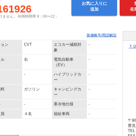
お気に入りに
161926
追加
在
ません。 利用時間帯 8：00〜22：
装備略号/用語解説
ション
CVT
エコカー減税対
-
Ｔ
象
ドル
右
電気自動車
-
（EV）
-
ハイブリッドカ
-
ー
燃料
ガソリン
キャンピングカ
-
ー
器
-
寒冷地仕様
-
定員
４名
福祉車両
-
〒90
豊見
TEL 
FAX 