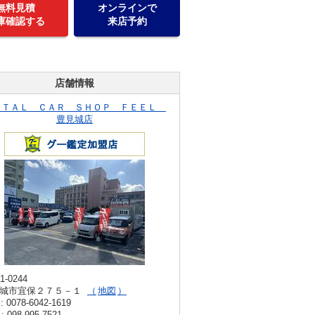
無料見積
オンラインで
庫確認する
来店予約
店舗情報
ＯＴＡＬ ＣＡＲ ＳＨＯＰ ＦＥＥＬ
豊見城店
1-0244
城市宜保２７５－１
地図
: 0078-6042-1619
: 098-995-7521