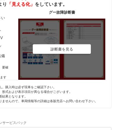
より
「見える化」
をしています。
グー故障診断書
さい
ン
EV
グ
診断書を見る
装備
、要確
れます
ん。購入時は必ず現車をご確認下さい。
、形式および表示項目が異なる場合がございます。
断結果となります。
りませんので、車両情報等の詳細は各販売店へお問い合わせ下さい。
ンサービスパック