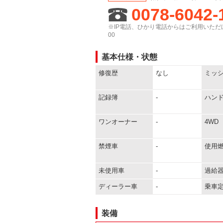
0078-6042-
※IP電話、ひかり電話からはご利用いただけ
00
基本仕様・状態
修復歴
なし
ミッ
記録簿
-
ハン
ワンオーナー
-
4WD
禁煙車
-
使用
未使用車
-
過給
ディーラー車
-
乗車
装備