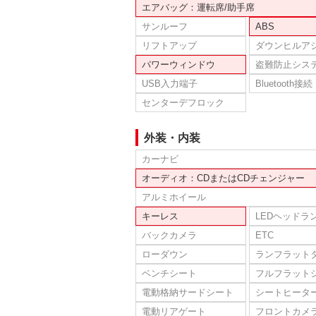
エアバッグ：運転席/助手席
サンルーフ
ABS
リフトアップ
ダウンヒルア
パワーウィンドウ
盗難防止シス
USB入力端子
Bluetooth接続
センターデフロック
外装・内装
カーナビ
オーディオ：CDまたはCDチェンジャー
アルミホイール
キーレス
LEDヘッドラ
バックカメラ
ETC
ローダウン
ランフラット
ベンチシート
フルフラット
電動格納サードシート
シートヒータ
電動リアゲート
フロントカメ