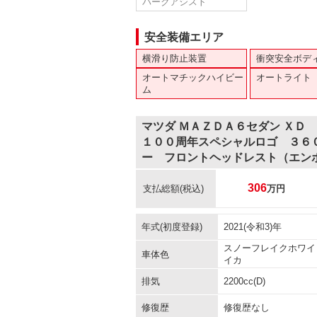
パークアシスト
安全装備エリア
横滑り防止装置
衝突安全ボデ
オートマチックハイビー
オートライト
ム
マツダ ＭＡＺＤＡ６セダン ＸＤ
１００周年スペシャルロゴ ３６
ー フロントヘッドレスト（エン
306
支払総額
(税込)
万円
年式(初度登録)
2021(令和3)年
スノーフレイクホワイ
車体色
イカ
排気
2200cc(D)
修復歴
修復歴なし