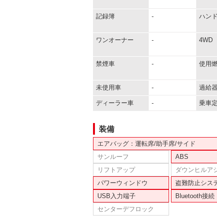
記録簿
-
ハン
ワンオーナー
-
4WD
禁煙車
-
使用
未使用車
-
過給
ディーラー車
-
乗車
装備
エアバッグ：運転席/助手席/サイド
サンルーフ
ABS
リフトアップ
ダウンヒルア
パワーウィンドウ
盗難防止シス
USB入力端子
Bluetooth接続
センターデフロック