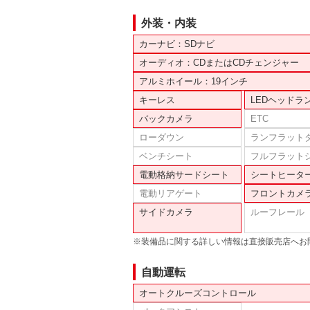
外装・内装
カーナビ：SDナビ
オーディオ：CDまたはCDチェンジャー
アルミホイール：19インチ
キーレス
LEDヘッドラ
バックカメラ
ETC
ローダウン
ランフラット
ベンチシート
フルフラット
電動格納サードシート
シートヒータ
電動リアゲート
フロントカメ
サイドカメラ
ルーフレール
※装備品に関する詳しい情報は直接販売店へお
自動運転
オートクルーズコントロール