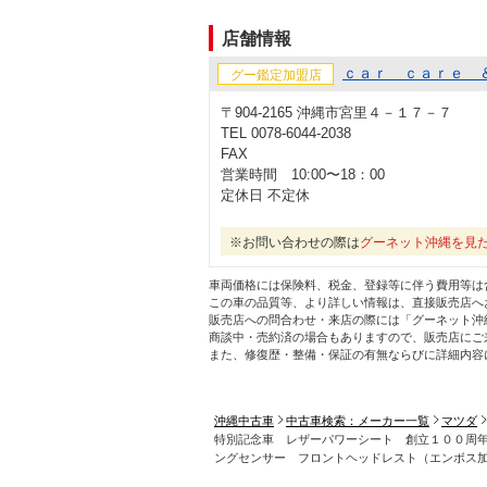
店舗情報
ｃａｒ ｃａｒｅ 
グー鑑定加盟店
〒904-2165 沖縄市宮里４－１７－７
TEL 0078-6044-2038
FAX
営業時間 10:00〜18：00
定休日 不定休
※お問い合わせの際は
グーネット沖縄を見
車両価格には保険料、税金、登録等に伴う費用等は
この車の品質等、より詳しい情報は、直接販売店へ
販売店への問合わせ・来店の際には「グーネット沖
商談中・売約済の場合もありますので、販売店にご
また、修復歴・整備・保証の有無ならびに詳細内容
沖縄中古車
中古車検索：メーカー一覧
マツダ
特別記念車 レザーパワーシート 創立１００周年
ングセンサー フロントヘッドレスト（エンボス