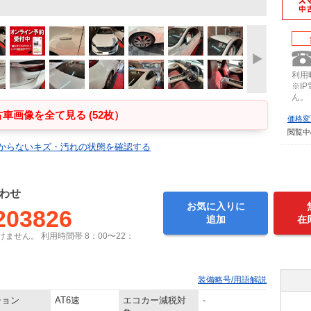
利用時
※I
ん。
車画像を全て見る (52枚）
価格変
閲覧中
からないキズ・汚れの状態を確認する
わせ
お気に入りに
203826
追加
在
ません。 利用時間帯 8：00〜22：
装備略号/用語解説
ション
AT6速
エコカー減税対
-