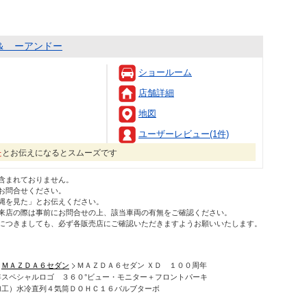
＆ ーアンドー
ショールーム
店舗詳細
地図
ユーザーレビュー(1件)
た
とお伝えになるとスムーズです
含まれておりません。
お問合せください。
縄を見た」とお伝えください。
来店の際は事前にお問合せの上、該当車両の有無をご確認ください。
につきましても、必ず各販売店にご確認いただきますようお願いいたします。
ＭＡＺＤＡ６セダン
ＭＡＺＤＡ６セダン ＸＤ １００周年
スペシャルロゴ ３６０°ビュー・モニター＋フロントパーキ
加工）水冷直列４気筒ＤＯＨＣ１６バルブターボ