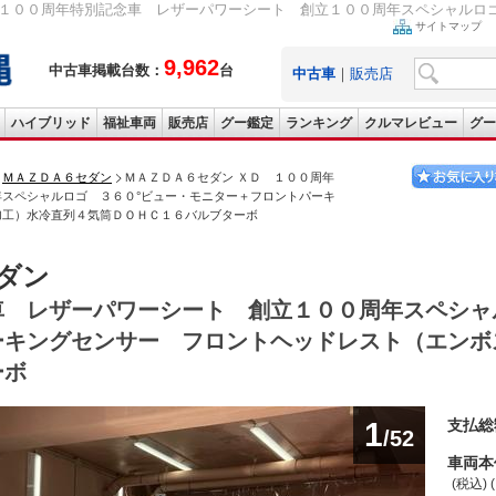
 １００周年特別記念車 レザーパワーシート 創立１００周年スペシャルロゴ 
サイトマップ
9,962
中古車掲載台数：
台
中古車
｜
販売店
ハイブリッド
福祉車両
販売店
グー鑑定
ランキング
クルマレビュー
グー
ＭＡＺＤＡ６セダン
ＭＡＺＤＡ６セダン ＸＤ １００周年
スペシャルロゴ ３６０°ビュー・モニター＋フロントパーキ
加工）水冷直列４気筒ＤＯＨＣ１６バルブターボ
ダン
車 レザーパワーシート 創立１００周年スペシャ
ーキングセンサー フロントヘッドレスト（エンボ
ーボ
1
支払総
/52
車両本
(税込) 