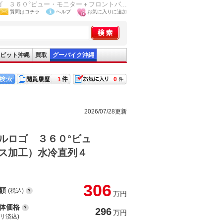
３６０°ビュー・モニター＋フロントパ...
質問はコチラ
ヘルプ
お気に入りに追加
ピット沖縄
買取
グーバイク沖縄
1
0
2026/07/28更新
ルロゴ ３６０°ビュ
ス加工）水冷直列４
306
額
(税込)
万円
体価格
296
万円
(リ済込)