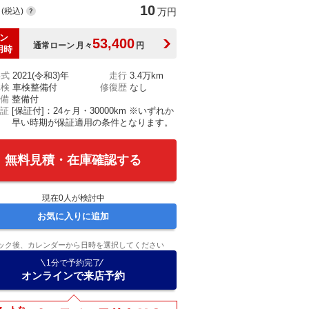
10
(税込)
万円
ン
53,400
通常ローン
月々
円
用時
年式
2021(令和3)年
走行
3.4万km
車検
車検整備付
修復歴
なし
備
整備付
証
[保証付]：24ヶ月・30000km ※いずれか
早い時期が保証適用の条件となります。
無料見積・在庫確認する
現在
0
人が検討中
お気に入りに追加
ック後、カレンダーから日時を選択してください
1分で予約完了
オンラインで来店予約