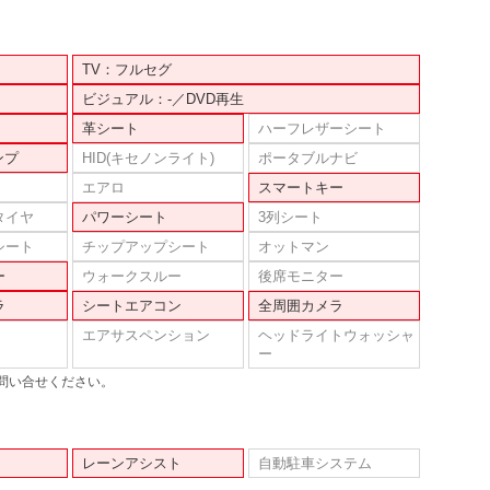
TV：フルセグ
ビジュアル：-／DVD再生
革シート
ハーフレザーシート
ンプ
HID(キセノンライト)
ポータブルナビ
エアロ
スマートキー
タイヤ
パワーシート
3列シート
シート
チップアップシート
オットマン
ー
ウォークスルー
後席モニター
ラ
シートエアコン
全周囲カメラ
エアサスペンション
ヘッドライトウォッシャ
ー
問い合せください。
レーンアシスト
自動駐車システム