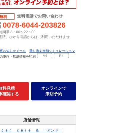
無料電話でお問い合わせ
無料
0078-6044-203826
間帯 8：00〜22：00
P電話、ひかり電話からはご利用いただけませ
更お知らせメール
乗り換え金額シミュレーション
の車両・店舗情報を印刷
無料見積
オンラインで
庫確認する
来店予約
店舗情報
ｃａｒ ｃａｒｅ ＆ ーアンドー