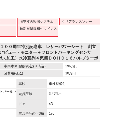
ィ
衝突被害軽減システム
クリアランスソナー
頸部衝撃緩和ヘッドレス
ト
 １００周年特別記念車 レザーパワーシート 創立
０°ビュー・モニター＋フロントパーキングセンサ
ボス加工）水冷直列４気筒ＤＯＨＣ１６バルブターボ
車両本体価格
(税込)(リ済込)
296
万円
諸費用
(税込)
10
万円
車検
車検整備付
トパールマ
3.4万km
走行距離
ドア
4D
車台番号の下3桁
176