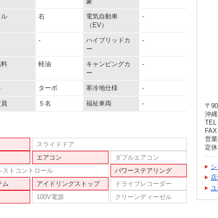
象
ドル
右
電気自動車
-
（EV）
-
ハイブリッドカ
-
ー
燃料
軽油
キャンピングカ
-
ー
器
ターボ
寒冷地仕様
-
定員
５名
福祉車両
-
〒90
沖縄
TEL 
FAX 
営業時
スライドドア
定休
エアコン
ダブルエアコン
シ
シストコントロール
パワーステアリング
店
テム
アイドリングストップ
ドライブレコーダー
ユ
100V電源
クリーンディーゼル