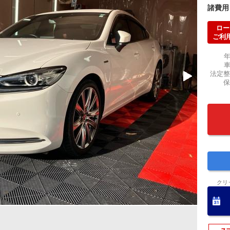
諸費用
ロー
ご利
法定整
保
クリ