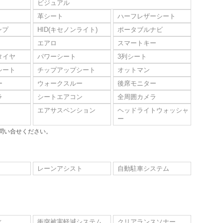
ビジュアル
革シート
ハーフレザーシート
ンプ
HID(キセノンライト)
ポータブルナビ
エアロ
スマートキー
タイヤ
パワーシート
3列シート
シート
チップアップシート
オットマン
ー
ウォークスルー
後席モニター
ラ
シートエアコン
全周囲カメラ
エアサスペンション
ヘッドライトウォッシャ
ー
問い合せください。
レーンアシスト
自動駐車システム
ィ
衝突被害軽減システム
クリアランスソナー