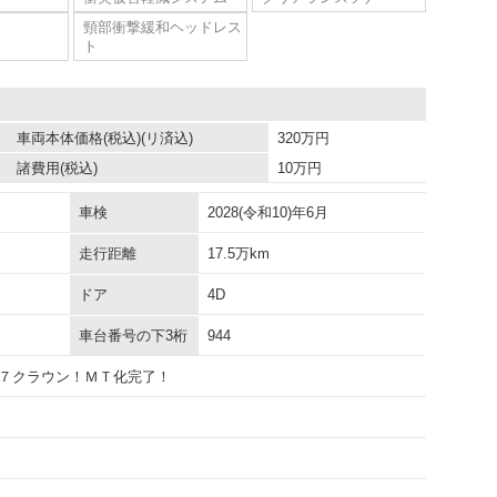
頸部衝撃緩和ヘッドレス
ト
車両本体価格
(税込)(リ済込)
320
万円
諸費用
(税込)
10
万円
車検
2028(令和10)年6月
走行距離
17.5万km
ドア
4D
車台番号の下3桁
944
７クラウン！ＭＴ化完了！