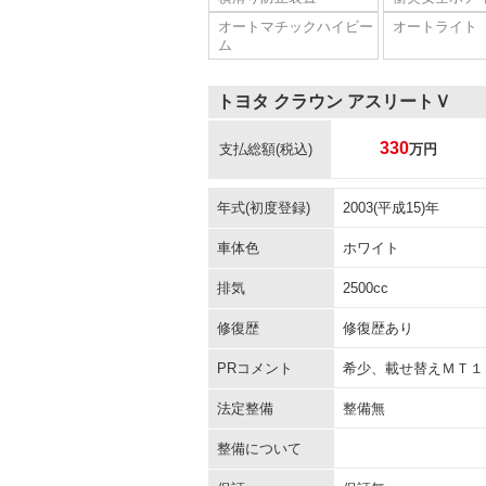
オートマチックハイビー
オートライト
ム
トヨタ クラウン アスリートＶ
330
支払総額
(税込)
万円
年式(初度登録)
2003(平成15)年
車体色
ホワイト
排気
2500cc
修復歴
修復歴あり
PRコメント
希少、載せ替えＭＴ１
法定整備
整備無
整備について