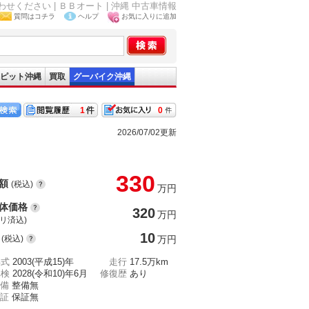
合わせください | ＢＢオート | 沖縄 中古車情報
質問はコチラ
ヘルプ
お気に入りに追加
ピット沖縄
買取
グーバイク沖縄
1
0
2026/07/02更新
330
額
(税込)
万円
体価格
320
万円
(リ済込)
10
(税込)
万円
年式
2003(平成15)年
走行
17.5万km
車検
2028(令和10)年6月
修復歴
あり
備
整備無
証
保証無