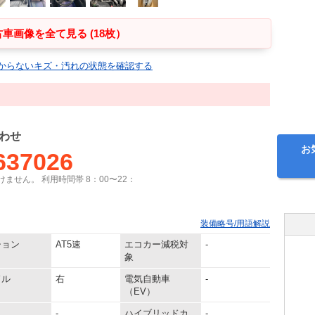
車画像を全て見る (18枚）
からないキズ・汚れの状態を確認する
わせ
お
637026
ません。 利用時間帯 8：00〜22：
装備略号/用語解説
ション
AT5速
エコカー減税対
-
象
ドル
右
電気自動車
-
（EV）
-
ハイブリッドカ
-