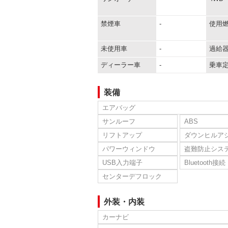
禁煙車
-
使用
未使用車
-
過給
ディーラー車
-
乗車
装備
エアバッグ
サンルーフ
ABS
リフトアップ
ダウンヒルア
パワーウィンドウ
盗難防止シス
USB入力端子
Bluetooth接続
センターデフロック
外装・内装
カーナビ