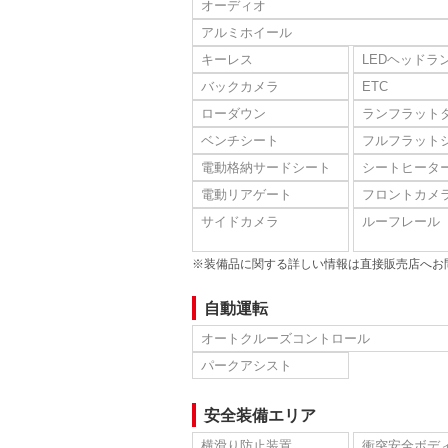
オーディオ
アルミホイール
キーレス
LEDヘッドラ
バックカメラ
ETC
ローダウン
ランフラット
ベンチシート
フルフラット
電動格納サードシート
シートヒータ
電動リアゲート
フロントカメ
サイドカメラ
ルーフレール
※装備品に関する詳しい情報は直接販売店へお
自動運転
オートクルーズコントロール
パークアシスト
安全装備エリア
横滑り防止装置
衝突安全ボデ