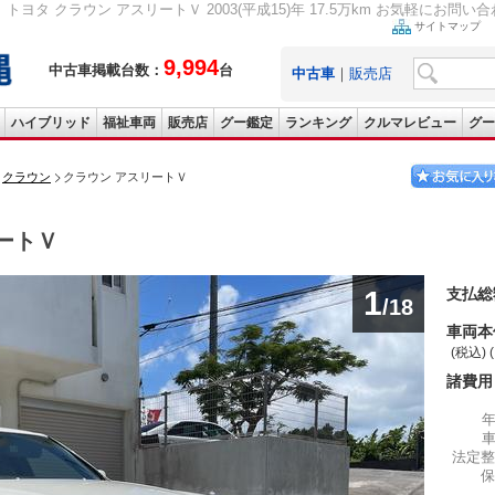
トヨタ クラウン アスリートＶ 2003(平成15)年 17.5万km お気軽にお問い
サイトマップ
9,994
中古車掲載台数：
台
中古車
｜
販売店
ハイブリッド
福祉車両
販売店
グー鑑定
ランキング
クルマレビュー
グー
クラウン
クラウン アスリートＶ
ートＶ
1
支払総
/18
車両本
(税込) 
諸費用
法定整
保