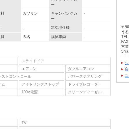
ー
燃料
ガソリン
キャンピングカ
-
ー
〒90
器
-
寒冷地仕様
-
うる
定員
５名
福祉車両
-
TEL 
FAX 
営業
定休
スライドドア
シ
エアコン
ダブルエアコン
店
ユ
シストコントロール
パワーステアリング
テム
アイドリングストップ
ドライブレコーダー
100V電源
クリーンディーゼル
TV