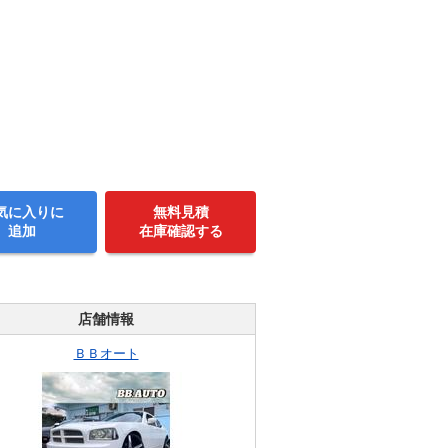
気に入りに
無料見積
追加
在庫確認する
店舗情報
ＢＢオート