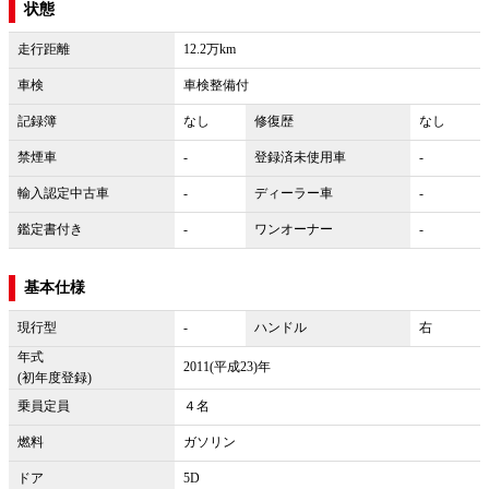
状態
走行距離
12.2万km
車検
車検整備付
記録簿
なし
修復歴
なし
禁煙車
-
登録済未使用車
-
輸入認定中古車
-
ディーラー車
-
鑑定書付き
-
ワンオーナー
-
基本仕様
現行型
-
ハンドル
右
年式
2011(平成23)年
(初年度登録)
乗員定員
４名
燃料
ガソリン
ドア
5D