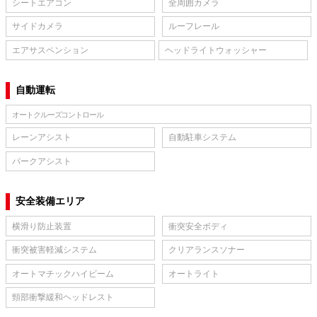
シートエアコン
全周囲カメラ
サイドカメラ
ルーフレール
エアサスペンション
ヘッドライトウォッシャー
自動運転
オートクルーズコントロール
レーンアシスト
自動駐車システム
パークアシスト
安全装備エリア
横滑り防止装置
衝突安全ボディ
衝突被害軽減システム
クリアランスソナー
オートマチックハイビーム
オートライト
頸部衝撃緩和ヘッドレスト