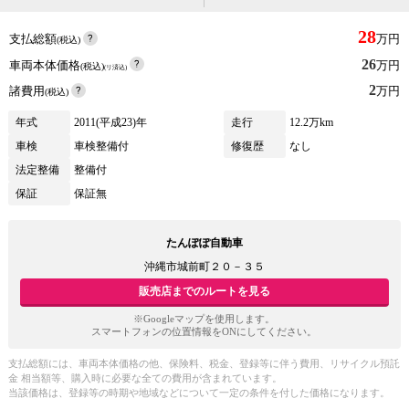
28
支払総額
万円
(税込)
26
車両本体価格
万円
(税込)
(リ済込)
2
諸費用
万円
(税込)
年式
2011(平成23)年
走行
12.2万km
車検
車検整備付
修復歴
なし
法定整備
整備付
保証
保証無
たんぽぽ自動車
沖縄市城前町２０－３５
販売店までのルートを見る
※Googleマップを使用します。
スマートフォンの位置情報をONにしてください。
支払総額には、車両本体価格の他、保険料、税金、登録等に伴う費用、リサイクル預託
金 相当額等、購入時に必要な全ての費用が含まれています。
当該価格は、登録等の時期や地域などについて一定の条件を付した価格になります。