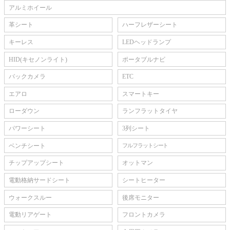
アルミホイール
革シート
ハーフレザーシート
キーレス
LEDヘッドランプ
HID(キセノンライト)
ポータブルナビ
バックカメラ
ETC
エアロ
スマートキー
ローダウン
ランフラットタイヤ
パワーシート
3列シート
ベンチシート
フルフラットシート
チップアップシート
オットマン
電動格納サードシート
シートヒーター
ウォークスルー
後席モニター
電動リアゲート
フロントカメラ