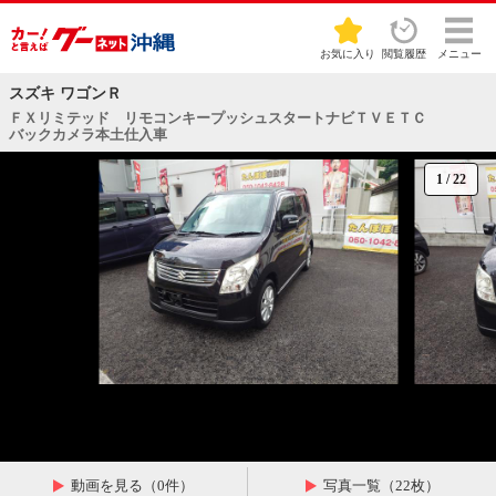
お気に入り
閲覧履歴
メニュー
スズキ ワゴンＲ
ＦＸリミテッド リモコンキープッシュスタートナビＴＶＥＴＣ
バックカメラ本土仕入車
1
/
22
動画を見る（0件）
写真一覧（22枚）