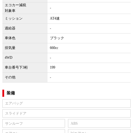
エコカー減税
-
対象車
ミッション
AT4速
過給器
-
車体色
ブラック
排気量
660cc
4WD
-
車台番号下3桁
199
その他
-
装備
エアバッグ
スライドドア
サンルーフ
ABS