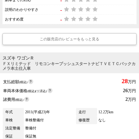
-
-
説明のわかりやすさ
-
おすすめ度
この販売店のレビューをもっと見る
スズキ ワゴンＲ
ＦＸリミテッド リモコンキープッシュスタートナビＴＶＥＴＣバックカ
メラ本土仕入車
28
支払総額
万円
(税込)
26
車両本体価格
万円
(税込)(リ済込)
2
諸費用
万円
(税込)
年式
2011(平成23)年
走行
12.2万km
車検
車検整備付
修復歴
なし
法定整備
整備付
保証
保証無