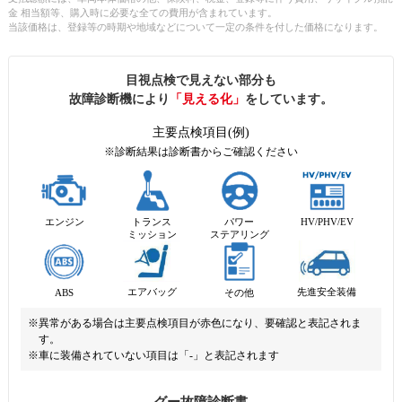
金 相当額等、購入時に必要な全ての費用が含まれています。
当該価格は、登録等の時期や地域などについて一定の条件を付した価格になります。
目視点検で見えない部分も
故障診断機により
「見える化」
をしています。
主要点検項目(例)
※診断結果は診断書からご確認ください
エンジン
トランス
パワー
HV/PHV/EV
ミッション
ステアリング
先進安全装備
エアバッグ
ABS
その他
※異常がある場合は主要点検項目が赤色になり、要確認と表記されま
す。
※車に装備されていない項目は「-」と表記されます