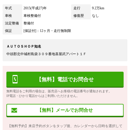
年式
2015(平成27)年
走行
9.2万km
車検
車検整備付
修復歴
なし
法定整備
整備付
保証
[保証付]：12ヶ月・走行無制限
ＡＵＴＯＳＨＯＰ知名
中頭郡北中城村島袋３０９番地喜屋武アパート１Ｆ
【無料】電話でお問合せ
無料電話をご利用の場合は、販売店へお客様の電話番号が通知されます。
IP電話・ひかり電話からはご利用いただけません。
【無料】メールでお問合せ
【無料予約】来店予約ボタンをタップ後、カレンダーから日時を選択して