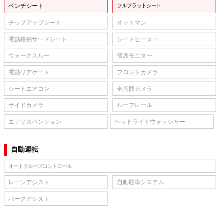
ベンチシート
フルフラットシート
チップアップシート
オットマン
電動格納サードシート
シートヒーター
ウォークスルー
後席モニター
電動リアゲート
フロントカメラ
シートエアコン
全周囲カメラ
サイドカメラ
ルーフレール
エアサスペンション
ヘッドライトウォッシャー
自動運転
オートクルーズコントロール
レーンアシスト
自動駐車システム
パークアシスト