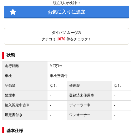
現在
3
人が検討中
お気に入りに追加
ダイハツ ムーヴの
1076
クチコミ
件をチェック！
状態
走行距離
9.2万km
車検
車検整備付
記録簿
なし
修復歴
なし
禁煙車
-
登録済未使用車
-
輸入認定中古車
-
ディーラー車
-
鑑定書付き
-
ワンオーナー
-
基本仕様