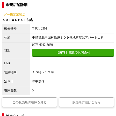
販売店舗詳細
グー鑑定加盟店
ＡＵＴＯＳＨＯＰ知名
郵便番号
〒901-2301
住所
中頭郡北中城村島袋３０９番地喜屋武アパート１Ｆ
0078-6042-3639
TEL
【無料】電話でお問合せ
FAX
営業時間
１０時〜１９時
定休日
年中無休
在庫台数
5
この販売店の在庫を見る
販売店詳細はこちら