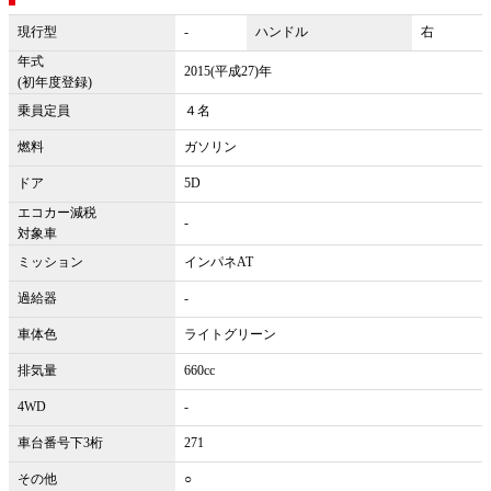
現行型
-
ハンドル
右
年式
2015(平成27)年
(初年度登録)
乗員定員
４名
燃料
ガソリン
ドア
5D
エコカー減税
-
対象車
ミッション
インパネAT
過給器
-
車体色
ライトグリーン
排気量
660cc
4WD
-
車台番号下3桁
271
その他
○