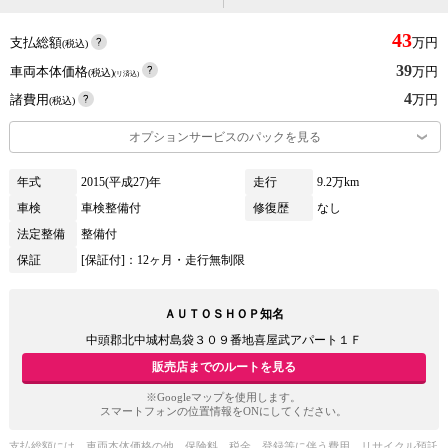
43
支払総額
万円
(税込)
39
車両本体価格
万円
(税込)
(リ済込)
4
諸費用
万円
(税込)
オプションサービスのパックを見る
年式
2015(平成27)年
走行
9.2万km
車検
車検整備付
修復歴
なし
法定整備
整備付
保証
[保証付]：12ヶ月・走行無制限
ＡＵＴＯＳＨＯＰ知名
中頭郡北中城村島袋３０９番地喜屋武アパート１Ｆ
販売店までのルートを見る
※Googleマップを使用します。
スマートフォンの位置情報をONにしてください。
支払総額には、車両本体価格の他、保険料、税金、登録等に伴う費用、リサイクル預託