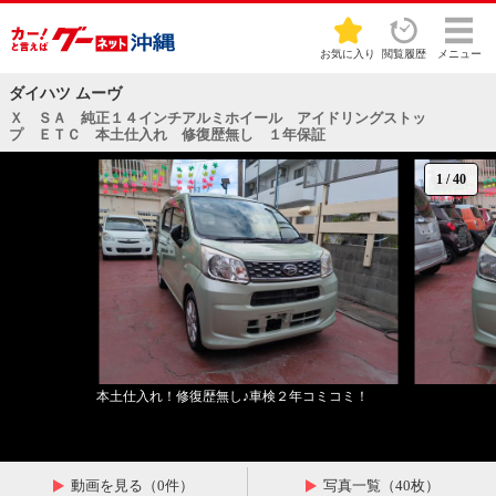
お気に入り
閲覧履歴
メニュー
ダイハツ ムーヴ
Ｘ ＳＡ 純正１４インチアルミホイール アイドリングストッ
プ ＥＴＣ 本土仕入れ 修復歴無し １年保証
1
/
40
本土仕入れ！修復歴無し♪車検２年コミコミ！
動画を見る（0件）
写真一覧（40枚）