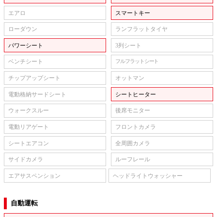
エアロ
スマートキー
ローダウン
ランフラットタイヤ
パワーシート
3列シート
ベンチシート
フルフラットシート
チップアップシート
オットマン
電動格納サードシート
シートヒーター
ウォークスルー
後席モニター
電動リアゲート
フロントカメラ
シートエアコン
全周囲カメラ
サイドカメラ
ルーフレール
エアサスペンション
ヘッドライトウォッシャー
自動運転