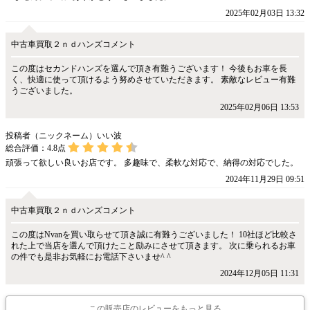
2025年02月03日 13:32
中古車買取２ｎｄハンズコメント
この度はセカンドハンズを選んで頂き有難うございます！ 今後もお車を長
く、快適に使って頂けるよう努めさせていただきます。 素敵なレビュー有難
うございました。
2025年02月06日 13:53
投稿者（ニックネーム）いい波
総合評価：
4.8
点
頑張って欲しい良いお店です。 多趣味で、柔軟な対応で、納得の対応でした。
2024年11月29日 09:51
中古車買取２ｎｄハンズコメント
この度はNvanを買い取らせて頂き誠に有難うございました！ 10社ほど比較さ
れた上で当店を選んで頂けたこと励みにさせて頂きます。 次に乗られるお車
の件でも是非お気軽にお電話下さいませ^ ^
2024年12月05日 11:31
この販売店のレビューをもっと見る