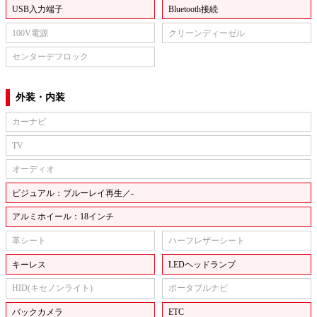
USB入力端子
Bluetooth接続
100V電源
クリーンディーゼル
センターデフロック
外装・内装
カーナビ
TV
オーディオ
ビジュアル：ブルーレイ再生／-
アルミホイール：18インチ
革シート
ハーフレザーシート
キーレス
LEDヘッドランプ
HID(キセノンライト)
ポータブルナビ
バックカメラ
ETC