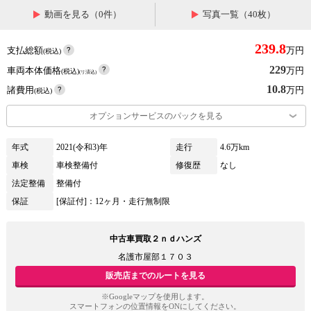
動画を見る（0件）
写真一覧（40枚）
239.8
支払総額
万円
(税込)
229
車両本体価格
万円
(税込)
(リ済込)
10.8
諸費用
万円
(税込)
オプションサービスのパックを見る
年式
2021(令和3)年
走行
4.6万km
車検
車検整備付
修復歴
なし
法定整備
整備付
保証
[保証付]：12ヶ月・走行無制限
中古車買取２ｎｄハンズ
名護市屋部１７０３
販売店までのルートを見る
※Googleマップを使用します。
スマートフォンの位置情報をONにしてください。