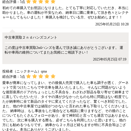
総合評価：
5
点
初めての車購入でお世話になりました。とても丁寧に対応していただき、本当に
助かりました。車の運転が不安なため、納車日に隣に乗車して頂き色々とレクチ
ャーもしてもらいました！ 車購入を検討している方、ぜひお勧めします！！
2025年05月23日 10:28
中古車買取２ｎｄハンズコメント
この度は中古車買取2ndハンズを選んで頂き誠にありがとうございます。 運
転や車両の維持についてまたお気軽にご相談下さい！
2025年05月25日 07:19
投稿者（ニックネーム）qma
総合評価：
5
点
愛車が廃車になってしまい、その後個人売買で購入した車も調子が悪く、グーネ
ットで見つけたこちらで中古車を購入いたしました。 そんなに問題がないよう
な後部座席のドアのちょっとした不具合を、わざわざ部品を取り寄せて納車まで
に直していただいたり、タイヤの溝が少なかったものも特に問題はない程度でし
たが納車時に全て新品のタイヤに変えてくださったなど、驚くべき対応でした。
また、他の中古車屋では値段がつかないと言われた車も下取りしてくださいまし
た。 納車時は、もし事故をした場合なども相談に乗りますなど、その後のこと
についてもたくさんフォローがあり、全て神対応と言っても過言ではありません
でした。 次に車を購入する際も、必ずこちらを利用したいと思いますし、他の
方にも勧めるつもりです。 納車から２ヶ月ほど経ちますが特に不具合等はござ
いません。本当にありがとうございました。