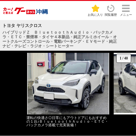
お気に入り
閲覧履歴
メニュー
トヨタ ヤリスクロス
ハイブリッドＺ ＢｌｕｅｔｏｏｔｈＡｕｄｉｏ・バックカメ
ラ・ＥＴＣ・禁煙車・タイヤ４本新品・純正アルミホイール・オ
ートクルーズコントロール・電動パーキング・ＥＶモード・純正
ナビ・テレビ・ラジオ・シートヒーター
1
/
40
運転の快適さ◎日常にもアウトドアにもおすすめ
の１台♪ＢｌｕｅｔｏｏｔｈＡｕｄｉｏ・ＥＴＣ・
バックカメラ搭載で充実装備！