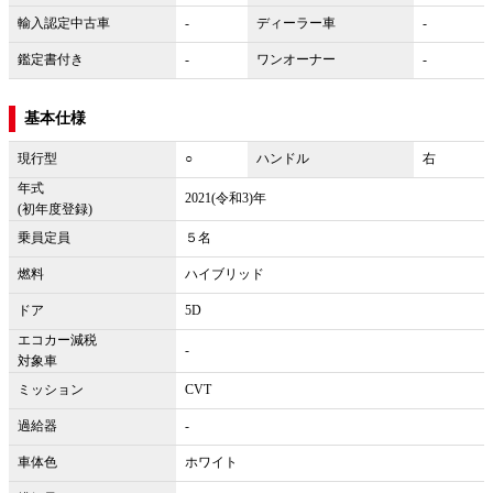
輸入認定中古車
-
ディーラー車
-
鑑定書付き
-
ワンオーナー
-
基本仕様
現行型
○
ハンドル
右
年式
2021(令和3)年
(初年度登録)
乗員定員
５名
燃料
ハイブリッド
ドア
5D
エコカー減税
-
対象車
ミッション
CVT
過給器
-
車体色
ホワイト