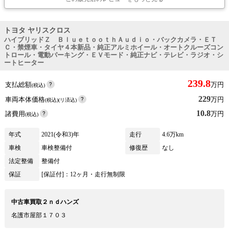
トヨタ ヤリスクロス
ハイブリッドＺ ＢｌｕｅｔｏｏｔｈＡｕｄｉｏ・バックカメラ・ＥＴ
Ｃ・禁煙車・タイヤ４本新品・純正アルミホイール・オートクルーズコン
トロール・電動パーキング・ＥＶモード・純正ナビ・テレビ・ラジオ・シ
ートヒーター
239.8
支払総額
万円
(税込)
229
車両本体価格
万円
(税込)(リ済込)
10.8
諸費用
万円
(税込)
年式
2021(令和3)年
走行
4.6万km
車検
車検整備付
修復歴
なし
法定整備
整備付
保証
[保証付]：12ヶ月・走行無制限
中古車買取２ｎｄハンズ
名護市屋部１７０３