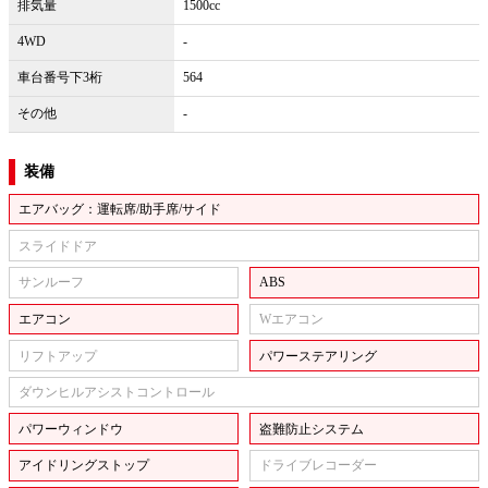
排気量
1500cc
4WD
-
車台番号下3桁
564
その他
-
装備
エアバッグ：運転席/助手席/サイド
スライドドア
サンルーフ
ABS
エアコン
Wエアコン
リフトアップ
パワーステアリング
ダウンヒルアシストコントロール
パワーウィンドウ
盗難防止システム
アイドリングストップ
ドライブレコーダー