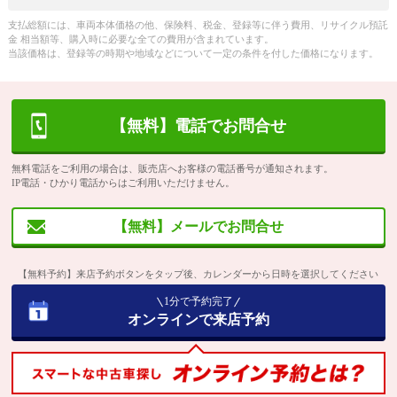
支払総額には、車両本体価格の他、保険料、税金、登録等に伴う費用、リサイクル預託
金 相当額等、購入時に必要な全ての費用が含まれています。
当該価格は、登録等の時期や地域などについて一定の条件を付した価格になります。
【無料】電話でお問合せ
無料電話をご利用の場合は、販売店へお客様の電話番号が通知されます。
IP電話・ひかり電話からはご利用いただけません。
【無料】メールでお問合せ
【無料予約】来店予約ボタンをタップ後、カレンダーから日時を選択してください
1分で予約完了
オンラインで来店予約