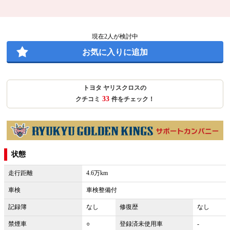
現在
2
人が検討中
お気に入りに追加
トヨタ ヤリスクロスの
33
クチコミ
件をチェック！
状態
走行距離
4.6万km
車検
車検整備付
記録簿
なし
修復歴
なし
禁煙車
○
登録済未使用車
-