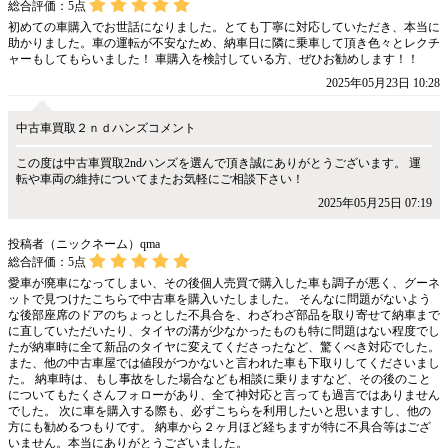
総合評価：
5
点
初めての車購入でお世話になりました。とても丁寧に対応していただき、本当に
助かりました。車の運転が不安なため、納車日に隣に乗車して頂き色々とレクチ
ャーもしてもらいました！ 車購入を検討している方、ぜひお勧めします！！
2025年05月23日 10:28
中古車買取２ｎｄハンズコメント
この度は中古車買取2ndハンズを選んで頂き誠にありがとうございます。 運
転や車両の維持についてまたお気軽にご相談下さい！
2025年05月25日 07:19
投稿者（ニックネーム）qma
総合評価：
5
点
愛車が廃車になってしまい、その後個人売買で購入した車も調子が悪く、グーネ
ットで見つけたこちらで中古車を購入いたしました。 そんなに問題がないよう
な後部座席のドアのちょっとした不具合を、わざわざ部品を取り寄せて納車まで
に直していただいたり、タイヤの溝が少なかったものも特に問題はない程度でし
たが納車時に全て新品のタイヤに変えてくださったなど、驚くべき対応でした。
また、他の中古車屋では値段がつかないと言われた車も下取りしてくださいまし
た。 納車時は、もし事故をした場合なども相談に乗りますなど、その後のこと
についてもたくさんフォローがあり、全て神対応と言っても過言ではありません
でした。 次に車を購入する際も、必ずこちらを利用したいと思いますし、他の
方にも勧めるつもりです。 納車から２ヶ月ほど経ちますが特に不具合等はござ
いません。本当にありがとうございました。