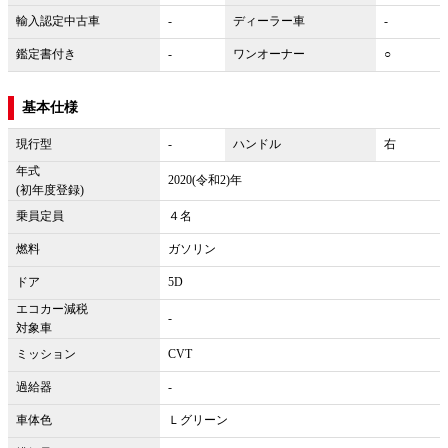
輸入認定中古車
-
ディーラー車
-
鑑定書付き
-
ワンオーナー
○
基本仕様
現行型
-
ハンドル
右
年式
2020(令和2)年
(初年度登録)
乗員定員
４名
燃料
ガソリン
ドア
5D
エコカー減税
-
対象車
ミッション
CVT
過給器
-
車体色
Ｌグリーン