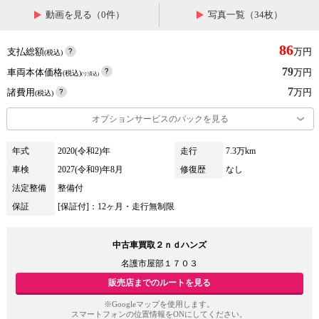
動画を見る（0件）
写真一覧（34枚）
86
支払総額
万円
(税込)
79
車両本体価格
万円
(税込)
(リ済込)
7
諸費用
万円
(税込)
オプションサービスのパックを見る
年式
2020(令和2)年
走行
7.3万km
車検
2027(令和9)年8月
修復歴
なし
法定整備
整備付
保証
[保証付]：12ヶ月・走行無制限
中古車買取２ｎｄハンズ
名護市屋部１７０３
販売店までのルートを見る
※Googleマップを使用します。
スマートフォンの位置情報をONにしてください。