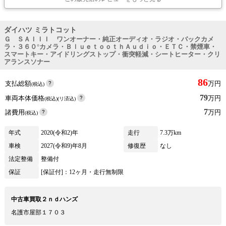
ダイハツ ミラトコット
Ｇ ＳＡＩＩＩ ワンオーナー・純正オーディオ・ラジオ・バックカメ
ラ・３６０°カメラ・ＢｌｕｅｔｏｏｔｈＡｕｄｉｏ・ＥＴＣ・禁煙車・
スマートキー・アイドリングストップ・衝突軽減・シートヒーター・クリ
アランスソナー
86
支払総額
万円
(税込)
79
車両本体価格
万円
(税込)(リ済込)
7
諸費用
万円
(税込)
年式
2020(令和2)年
走行
7.3万km
車検
2027(令和9)年8月
修復歴
なし
法定整備
整備付
保証
[保証付]：12ヶ月・走行無制限
中古車買取２ｎｄハンズ
名護市屋部１７０３