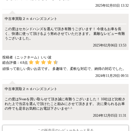
2025年02月03日 13:32
中古車買取２ｎｄハンズコメント
この度はセカンドハンズを選んで頂き有難うございます！ 今後もお車を長
く、快適に使って頂けるよう努めさせていただきます。 素敵なレビュー有難
うございました。
2025年02月06日 13:53
投稿者（ニックネーム）いい波
総合評価：
4.8
点
頑張って欲しい良いお店です。 多趣味で、柔軟な対応で、納得の対応でした。
2024年11月29日 09:51
中古車買取２ｎｄハンズコメント
この度はNvanを買い取らせて頂き誠に有難うございました！ 10社ほど比較さ
れた上で当店を選んで頂けたこと励みにさせて頂きます。 次に乗られるお車
の件でも是非お気軽にお電話下さいませ^ ^
2024年12月05日 11:31
この販売店のレビューをもっと見る