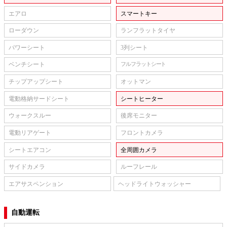
エアロ
スマートキー
ローダウン
ランフラットタイヤ
パワーシート
3列シート
ベンチシート
フルフラットシート
チップアップシート
オットマン
電動格納サードシート
シートヒーター
ウォークスルー
後席モニター
電動リアゲート
フロントカメラ
シートエアコン
全周囲カメラ
サイドカメラ
ルーフレール
エアサスペンション
ヘッドライトウォッシャー
自動運転