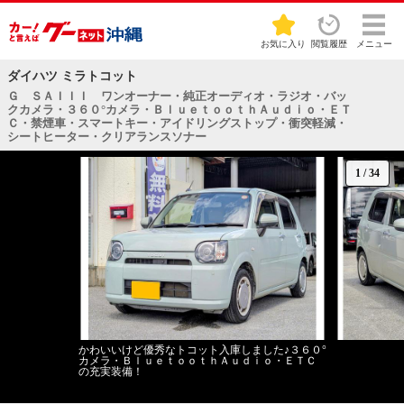
お気に入り
閲覧履歴
メニュー
ダイハツ ミラトコット
Ｇ ＳＡＩＩＩ ワンオーナー・純正オーディオ・ラジオ・バッ
クカメラ・３６０°カメラ・ＢｌｕｅｔｏｏｔｈＡｕｄｉｏ・ＥＴ
Ｃ・禁煙車・スマートキー・アイドリングストップ・衝突軽減・
シートヒーター・クリアランスソナー
1
/
34
かわいいけど優秀なトコット入庫しました♪３６０°
カメラ・ＢｌｕｅｔｏｏｔｈＡｕｄｉｏ・ＥＴＣ
の充実装備！