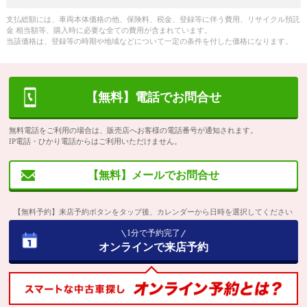
支払総額には、車両本体価格の他、保険料、税金、登録等に伴う費用、リサイクル預託
金 相当額等、購入時に必要な全ての費用が含まれています。
当該価格は、登録等の時期や地域などについて一定の条件を付した価格になります。
【無料】電話でお問合せ
無料電話をご利用の場合は、販売店へお客様の電話番号が通知されます。
IP電話・ひかり電話からはご利用いただけません。
【無料】メールでお問合せ
【無料予約】来店予約ボタンをタップ後、カレンダーから日時を選択してください
1分で予約完了
オンラインで来店予約