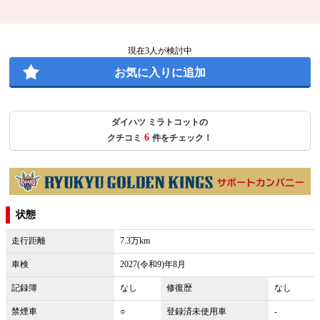
現在
3
人が検討中
お気に入りに追加
ダイハツ ミラトコットの
6
クチコミ
件をチェック！
状態
走行距離
7.3万km
車検
2027(令和9)年8月
記録簿
なし
修復歴
なし
禁煙車
○
登録済未使用車
-