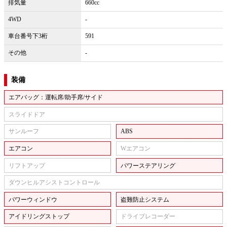
排気量
660cc
4WD
-
車台番号下3桁
591
その他
-
装備
エアバッグ：運転席/助手席/サイド
スライドドア
サンルーフ
ABS
エアコン
Wエアコン
リフトアップ
パワーステアリング
ダウンヒルアシストコントロール
パワーウィンドウ
盗難防止システム
アイドリングストップ
ドライブレコーダー