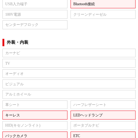
USB入力端子
Bluetooth接続
100V電源
クリーンディーゼル
センターデフロック
外装・内装
カーナビ
TV
オーディオ
ビジュアル
アルミホイール
革シート
ハーフレザーシート
キーレス
LEDヘッドランプ
HID(キセノンライト)
ポータブルナビ
バックカメラ
ETC