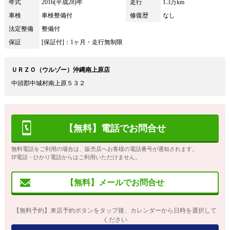
年式
2016(平成28)年
走行
1.3万km
車検
車検整備付
修復歴
なし
法定整備
整備付
保証
[保証付]：1ヶ月・走行無制限
ＵＲＺＯ（ウルゾー）沖縄南上原店
中頭郡中城村南上原５３２
【無料】電話でお問合せ
無料電話をご利用の場合は、販売店へお客様の電話番号が通知されます。
IP電話・ひかり電話からはご利用いただけません。
【無料】メールでお問合せ
【無料予約】来店予約ボタンをタップ後、カレンダーから日時を選択して
ください