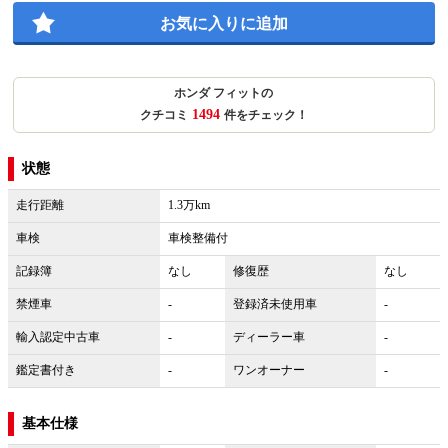
お気に入りに追加
ホンダ フィットの
1494
クチコミ
件をチェック！
状態
走行距離
1.3万km
車検
車検整備付
記録簿
なし
修復歴
なし
禁煙車
-
登録済未使用車
-
輸入認定中古車
-
ディーラー車
-
鑑定書付き
-
ワンオーナー
-
基本仕様