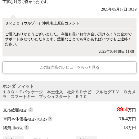
丁寧な対応で良かったです。
2025年05月17日 10:19
ＵＲＺＯ（ウルゾー）沖縄南上原店コメント
ご購入ありがとうございました。今後も長いお付き合い頂けるように全力で
サポートさせていただきます。些細なことでも何かあればいつでもご連絡く
ださい。
2025年05月18日 11:08
この販売店のレビューをもっと見る
ホンダ フィット
１３Ｇ・Ｆパッケージ 本土仕入 社外ＳＤナビ フルセグＴＶ Ｂカメ
ラ スマートキー プッシュスタート ＥＴＣ
89.4
支払総額
万円
(税込)
76.4
車両本体価格
万円
(税込)(リ済込)
13
諸費用
万円
(税込)