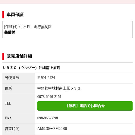
車両保証
[保証付]：1ヶ月・走行無制限
整備付
販売店舗詳細
ＵＲＺＯ（ウルゾー）沖縄南上原店
郵便番号
〒901-2424
住所
中頭郡中城村南上原５３２
0078-6046-2151
TEL
【無料】電話でお問合せ
FAX
098-963-8898
営業時間
AM9:30〜PM20:00