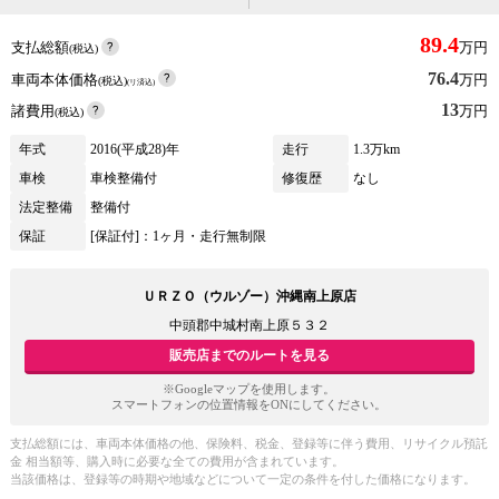
89.4
支払総額
万円
(税込)
76.4
車両本体価格
万円
(税込)
(リ済込)
13
諸費用
万円
(税込)
年式
2016(平成28)年
走行
1.3万km
車検
車検整備付
修復歴
なし
法定整備
整備付
保証
[保証付]：1ヶ月・走行無制限
ＵＲＺＯ（ウルゾー）沖縄南上原店
中頭郡中城村南上原５３２
販売店までのルートを見る
※Googleマップを使用します。
スマートフォンの位置情報をONにしてください。
支払総額には、車両本体価格の他、保険料、税金、登録等に伴う費用、リサイクル預託
金 相当額等、購入時に必要な全ての費用が含まれています。
当該価格は、登録等の時期や地域などについて一定の条件を付した価格になります。