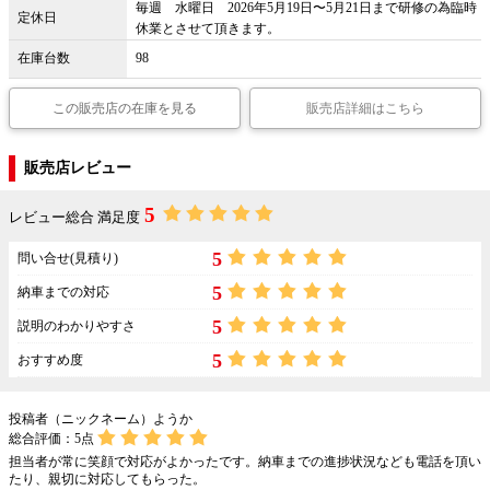
毎週 水曜日 2026年5月19日〜5月21日まで研修の為臨時
定休日
休業とさせて頂きます。
在庫台数
98
この販売店の在庫を見る
販売店詳細はこちら
販売店レビュー
5
レビュー総合 満足度
5
問い合せ(見積り)
5
納車までの対応
5
説明のわかりやすさ
5
おすすめ度
投稿者（ニックネーム）ようか
総合評価：
5
点
担当者が常に笑顔で対応がよかったです。納車までの進捗状況なども電話を頂い
たり、親切に対応してもらった。