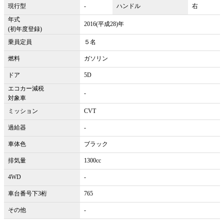
現行型
-
ハンドル
右
年式
2016(平成28)年
(初年度登録)
乗員定員
５名
燃料
ガソリン
ドア
5D
エコカー減税
-
対象車
ミッション
CVT
過給器
-
車体色
ブラック
排気量
1300cc
4WD
-
車台番号下3桁
765
その他
-