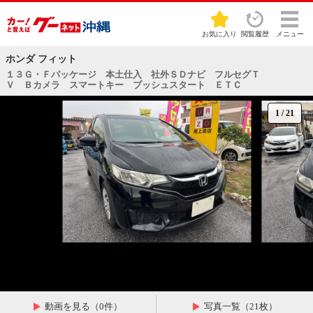
お気に入り
閲覧履歴
メニュー
ホンダ フィット
１３Ｇ・Ｆパッケージ 本土仕入 社外ＳＤナビ フルセグＴ
Ｖ Ｂカメラ スマートキー プッシュスタート ＥＴＣ
1
/
21
動画を見る（0件）
写真一覧（21枚）