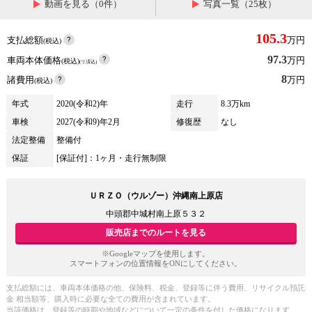
動画を見る（0件）
写真一覧（25枚）
105.3
支払総額
万円
(税込)
97.3
車両本体価格
万円
(税込)
(リ済込)
8
諸費用
万円
(税込)
年式
2020(令和2)年
走行
8.3万km
車検
2027(令和9)年2月
修復歴
なし
法定整備
整備付
保証
[保証付]：1ヶ月・走行無制限
ＵＲＺＯ（ウルゾー）沖縄南上原店
中頭郡中城村南上原５３２
販売店までのルートを見る
※Googleマップを使用します。
スマートフォンの位置情報をONにしてください。
支払総額には、車両本体価格の他、保険料、税金、登録等に伴う費用、リサイクル預託
金 相当額等、購入時に必要な全ての費用が含まれています。
当該価格は、登録等の時期や地域などについて一定の条件を付した価格になります。