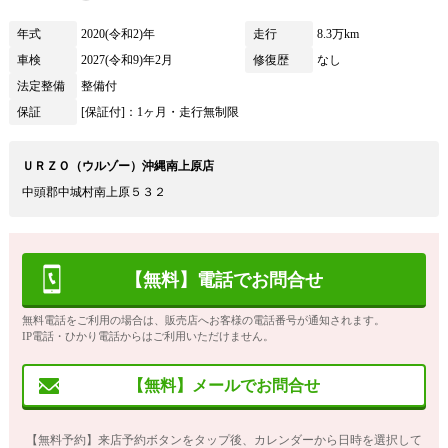
年式
2020(令和2)年
走行
8.3万km
車検
2027(令和9)年2月
修復歴
なし
法定整備
整備付
保証
[保証付]：1ヶ月・走行無制限
ＵＲＺＯ（ウルゾー）沖縄南上原店
中頭郡中城村南上原５３２
【無料】電話でお問合せ
無料電話をご利用の場合は、販売店へお客様の電話番号が通知されます。
IP電話・ひかり電話からはご利用いただけません。
【無料】メールでお問合せ
【無料予約】来店予約ボタンをタップ後、カレンダーから日時を選択して