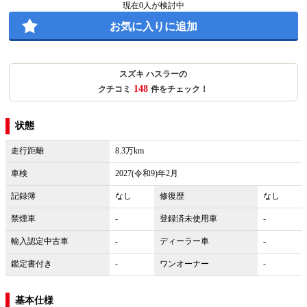
現在
0
人が検討中
お気に入りに追加
スズキ ハスラーの
148
クチコミ
件をチェック！
状態
走行距離
8.3万km
車検
2027(令和9)年2月
記録簿
なし
修復歴
なし
禁煙車
-
登録済未使用車
-
輸入認定中古車
-
ディーラー車
-
鑑定書付き
-
ワンオーナー
-
基本仕様