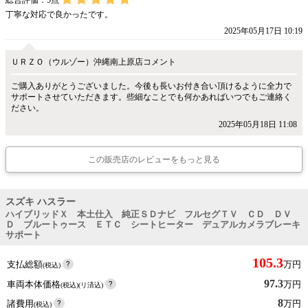
総合評価：
5
点
丁寧な対応で良かったです。
2025年05月17日 10:19
ＵＲＺＯ（ウルゾー）沖縄南上原店コメント
ご購入ありがとうございました。今後も長いお付き合い頂けるように全力で
サポートさせていただきます。些細なことでも何かあればいつでもご連絡く
ださい。
2025年05月18日 11:08
この販売店のレビューをもっと見る
スズキ ハスラー
ハイブリッドＸ 本土仕入 純正ＳＤナビ フルセグＴＶ ＣＤ ＤＶ
Ｄ ブルートゥース ＥＴＣ シートヒーター デュアルカメラブレーキ
サポート
105.3
支払総額
万円
(税込)
97.3
車両本体価格
万円
(税込)(リ済込)
8
諸費用
万円
(税込)