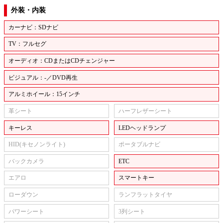
外装・内装
カーナビ：SDナビ
TV：フルセグ
オーディオ：CDまたはCDチェンジャー
ビジュアル：-／DVD再生
アルミホイール：15インチ
革シート
ハーフレザーシート
キーレス
LEDヘッドランプ
HID(キセノンライト)
ポータブルナビ
バックカメラ
ETC
エアロ
スマートキー
ローダウン
ランフラットタイヤ
パワーシート
3列シート