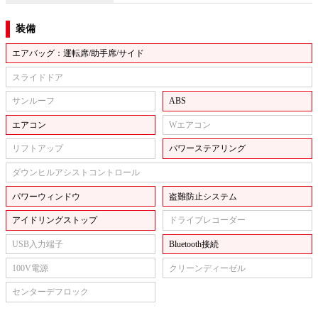
装備
エアバッグ：運転席/助手席/サイド
スライドドア
サンルーフ
ABS
エアコン
Wエアコン
リフトアップ
パワーステアリング
ダウンヒルアシストコントロール
パワーウィンドウ
盗難防止システム
アイドリングストップ
ドライブレコーダー
USB入力端子
Bluetooth接続
100V電源
クリーンディーゼル
センターデフロック