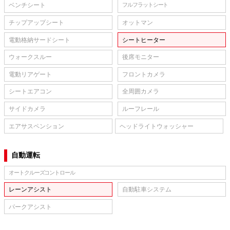
ベンチシート
フルフラットシート
チップアップシート
オットマン
電動格納サードシート
シートヒーター
ウォークスルー
後席モニター
電動リアゲート
フロントカメラ
シートエアコン
全周囲カメラ
サイドカメラ
ルーフレール
エアサスペンション
ヘッドライトウォッシャー
自動運転
オートクルーズコントロール
レーンアシスト
自動駐車システム
パークアシスト