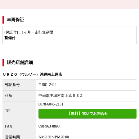
車両保証
[保証付]：1ヶ月・走行無制限
整備付
販売店舗詳細
ＵＲＺＯ（ウルゾー）沖縄南上原店
郵便番号
〒901-2424
住所
中頭郡中城村南上原５３２
0078-6046-2151
TEL
【無料】電話でお問合せ
FAX
098-963-8898
営業時間
AM9:30〜PM20:00