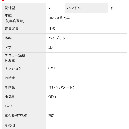
現行型
○
ハンドル
右
年式
2020(令和2)年
(初年度登録)
乗員定員
４名
燃料
ハイブリッド
ドア
5D
エコカー減税
-
対象車
ミッション
CVT
過給器
-
車体色
オレンジツートン
排気量
660cc
4WD
-
車台番号下3桁
297
その他
-