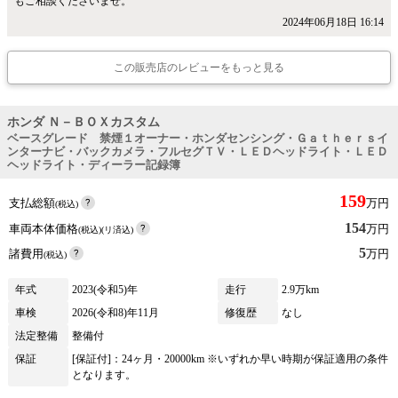
もご相談くださいませ。
2024年06月18日 16:14
この販売店のレビューをもっと見る
ホンダ Ｎ－ＢＯＸカスタム
ベースグレード 禁煙１オーナー・ホンダセンシング・Ｇａｔｈｅｒｓイ
ンターナビ・バックカメラ・フルセグＴＶ・ＬＥＤヘッドライト・ＬＥＤ
ヘッドライト・ディーラー記録簿
159
支払総額
万円
(税込)
154
車両本体価格
万円
(税込)(リ済込)
5
諸費用
万円
(税込)
年式
2023(令和5)年
走行
2.9万km
車検
2026(令和8)年11月
修復歴
なし
法定整備
整備付
保証
[保証付]：24ヶ月・20000km ※いずれか早い時期が保証適用の条件
となります。