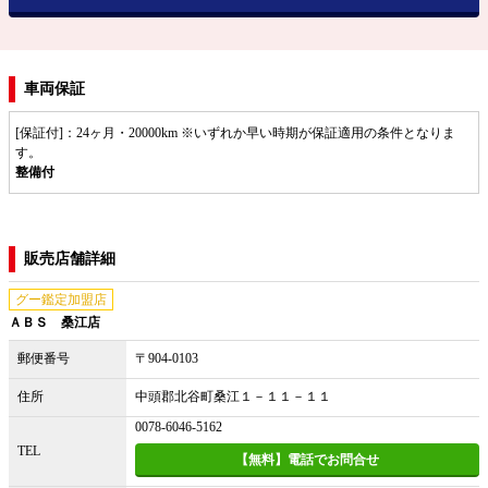
車両保証
[保証付]：24ヶ月・20000km ※いずれか早い時期が保証適用の条件となりま
す。
整備付
販売店舗詳細
グー鑑定加盟店
ＡＢＳ 桑江店
郵便番号
〒904-0103
住所
中頭郡北谷町桑江１－１１－１１
0078-6046-5162
TEL
【無料】電話でお問合せ