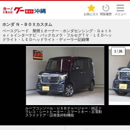
お気に入り
閲覧履歴
メニュー
ホンダ Ｎ－ＢＯＸカスタム
ベースグレード 禁煙１オーナー・ホンダセンシング・Ｇａｔｈ
ｅｒｓインターナビ・バックカメラ・フルセグＴＶ・ＬＥＤヘッ
ドライト・ＬＥＤヘッドライト・ディーラー記録簿
1
/
26
ルーフコンソール・ＵＳＢチャージャー・純正ド
ラレコ・シートヒーター・スマートキー・左電動
スライドドア・誤発進抑制機能