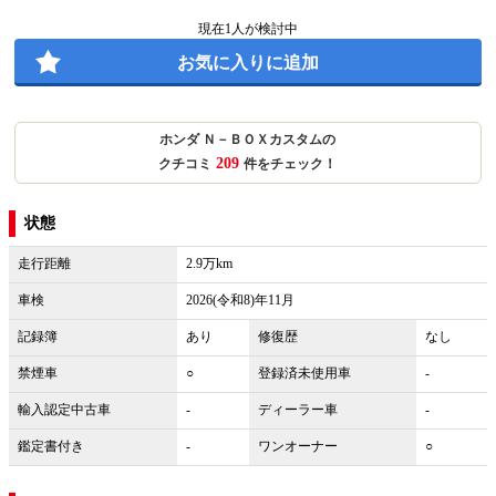
現在
1
人が検討中
お気に入りに追加
ホンダ Ｎ－ＢＯＸカスタムの
209
クチコミ
件をチェック！
状態
走行距離
2.9万km
車検
2026(令和8)年11月
記録簿
あり
修復歴
なし
禁煙車
○
登録済未使用車
-
輸入認定中古車
-
ディーラー車
-
鑑定書付き
-
ワンオーナー
○