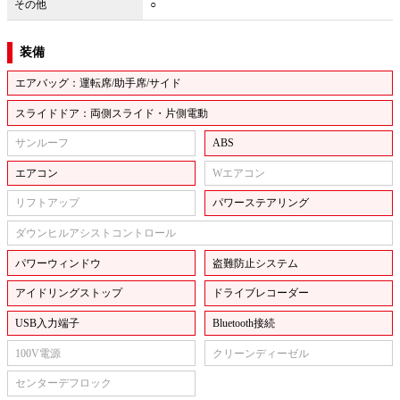
その他
○
装備
エアバッグ：運転席/助手席/サイド
スライドドア：両側スライド・片側電動
サンルーフ
ABS
エアコン
Wエアコン
リフトアップ
パワーステアリング
ダウンヒルアシストコントロール
パワーウィンドウ
盗難防止システム
アイドリングストップ
ドライブレコーダー
USB入力端子
Bluetooth接続
100V電源
クリーンディーゼル
センターデフロック