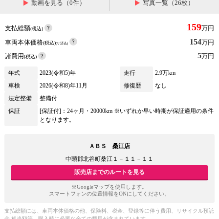
動画を見る（0件）
写真一覧（26枚）
159
支払総額
万円
(税込)
154
車両本体価格
万円
(税込)
(リ済込)
5
諸費用
万円
(税込)
年式
2023(令和5)年
走行
2.9万km
車検
2026(令和8)年11月
修復歴
なし
法定整備
整備付
保証
[保証付]：24ヶ月・20000km ※いずれか早い時期が保証適用の条件
となります。
ＡＢＳ 桑江店
中頭郡北谷町桑江１－１１－１１
販売店までのルートを見る
※Googleマップを使用します。
スマートフォンの位置情報をONにしてください。
支払総額には、車両本体価格の他、保険料、税金、登録等に伴う費用、リサイクル預託
金 相当額等、購入時に必要な全ての費用が含まれています。