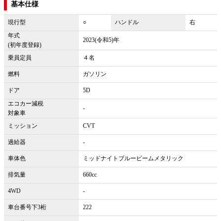
基本仕様
現行型
○
ハンドル
右
年式
2023(令和5)年
(初年度登録)
乗員定員
４名
燃料
ガソリン
ドア
5D
エコカー減税
-
対象車
ミッション
CVT
過給器
-
車体色
ミッドナイトブルービームメタリック
排気量
660cc
4WD
-
車台番号下3桁
222