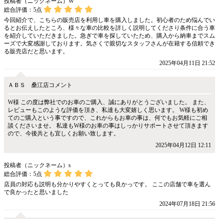
投稿者（ニックネーム）W
総合評価：
5
点
今回紹介で、こちらの販売店を利用し車を購入しました。初心者のため悩んでい
るとお伝えしたところ、様々な車の比較を詳しく説明してくださり条件に合う車
を紹介していただきました。急ぎで車を探していたため、購入から納車までスム
ーズで大変感謝しております。気さくで親切なスタッフさんが在籍する信頼でき
る販売店だと思います。
2025年04月11日 21:52
ＡＢＳ 桑江店コメント
W様 この度は弊社でのお車のご購入、誠にありがとうございました。 また、
レビューもこのような評価を頂き、私達も大変嬉しく思います。 W様も初め
てのご購入という事ですので、これからもお車の事は、何でもお気軽にご相
談くださいませ。 私達もW様のお車の事はしっかりサポートさせて頂きます
ので、今後共とも宜しくお願い致します。
2025年04月12日 12:11
投稿者（ニックネーム）s
総合評価：
5
点
店員の対応も説明も分かりやすくとっても良かっです。 ここの店舗で車を選ん
で良かったと思いました
2024年07月18日 21:56