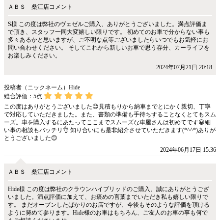
ＡＢＳ 桑江店コメント
S様 この度は弊社のヴェゼルご購入、ありがとうございました。満点評価ま
で頂き、スタッフ一同大変嬉しい限りです。 初めてのお車で分からない事も
多々あるかと思いますが、ご不明な点等ございましたらいつでもお気軽にお
問い合わせください。 そしてこれから新しいお車で思う存分、カーライフを
お楽しみください。
2024年07月21日 20:18
投稿者（ニックネーム）Hide
総合評価：
5
点
この度はありがとうございました😊見積もりから納車までとにかく親切、丁寧
で対応していただきました。また、書類の準備も手待ちすることなくとてもスム
ーズ。車を購入するにあたってここまでスムーズな車屋さんは初めてです😀細
い事の相談もバッチリ👌 知り合いにも是非紹介させていただきます(*^^*)ありが
とうございました😊
2024年06月17日 15:36
ＡＢＳ 桑江店コメント
Hide様 この度は弊社のクラウンハイブリッドのご購入、誠にありがとうござ
いました。満点評価に加えて、お褒めの言葉までいただき私も嬉しい限りで
す。 まだオープンしたばかりのお店ですが、今後もそのような評価を頂ける
ように努めて参ります。Hide様のお車はもちろん、ご友人のお車の事も何で