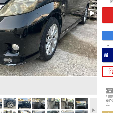
保
クリ
利用時
※I
ん。