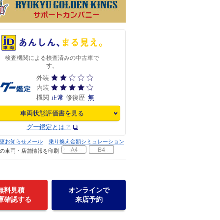
検査機関による検査済みの中古車で
す。
外装
内装
機関
正常
修復歴
無
車両状態評価書を見る
グー鑑定とは？
更お知らせメール
乗り換え金額シミュレーション
の車両・店舗情報を印刷
無料見積
オンラインで
庫確認する
来店予約