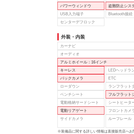
パワーウィンドウ
盗難防止シス
USB入力端子
Bluetooth接続
センターデフロック
外装・内装
カーナビ
オーディオ
アルミホイール：16インチ
キーレス
LEDヘッドラ
バックカメラ
ETC
ローダウン
ランフラット
ベンチシート
フルフラット
電動格納サードシート
シートヒータ
電動リアゲート
フロントカメ
サイドカメラ
ルーフレール
※装備品に関する詳しい情報は直接販売店へお