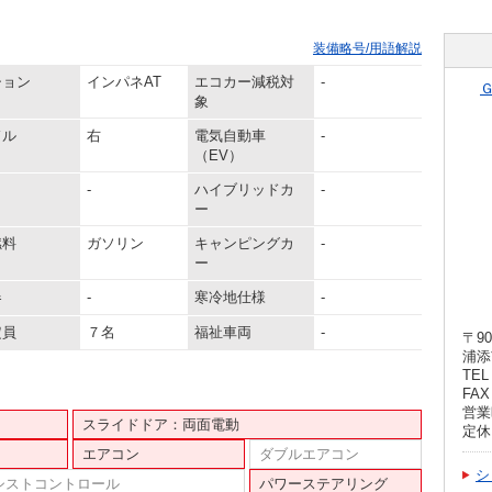
装備略号/用語解説
ション
インパネAT
エコカー減税対
-
象
ドル
右
電気自動車
-
（EV）
-
ハイブリッドカ
-
ー
燃料
ガソリン
キャンピングカ
-
ー
器
-
寒冷地仕様
-
定員
７名
福祉車両
-
〒90
浦添
TEL 
FAX 
営業
スライドドア：両面電動
定休
エアコン
ダブルエアコン
シ
シストコントロール
パワーステアリング