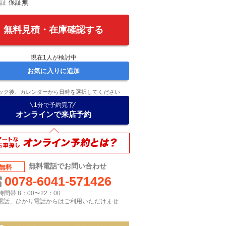
証
保証無
無料見積・在庫確認する
現在
1
人が検討中
お気に入りに追加
ック後、カレンダーから日時を選択してください
1分で予約完了
オンラインで来店予約
無料電話でお問い合わせ
無料
0078-6041-571426
間帯 8：00〜22：00
P電話、ひかり電話からはご利用いただけませ