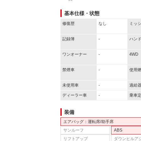
基本仕様・状態
修復歴
なし
ミッ
記録簿
-
ハン
ワンオーナー
-
4WD
禁煙車
-
使用
未使用車
-
過給
ディーラー車
-
乗車
装備
エアバッグ：運転席/助手席
サンルーフ
ABS
リフトアップ
ダウンヒルア