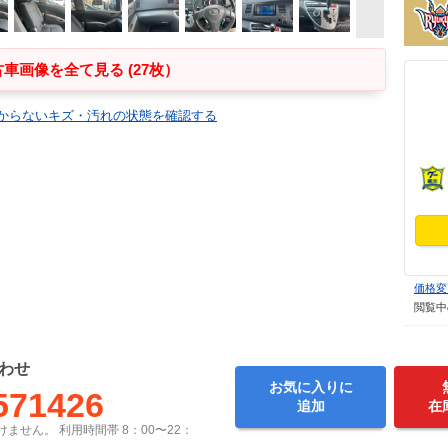
車画像を全て見る (27枚）
からないキズ・汚れの状態を確認する
価格変
閲覧中
わせ
お気に入りに
571426
追加
在
ません。 利用時間帯 8：00〜22：