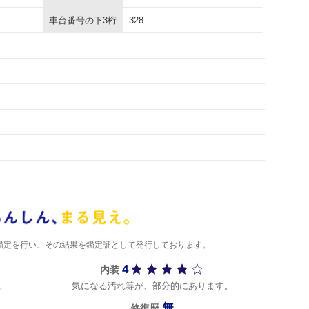
車台番号の下3桁
328
)が鑑定を行い、その結果を鑑定証として発行しております。
4
内装
。
気になる汚れ等が、部分的にあります。
無
修復歴