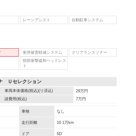
レーンアシスト
自動駐車システム
ィ
衝突被害軽減システム
クリアランスソナー
頸部衝撃緩和ヘッドレス
ト
タナ Ｕセレクション
車両本体価格
(税込)(リ済込)
29
万円
諸費用
(税込)
7
万円
車検
なし
走行距離
10.1万km
ドア
5D