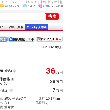
ｇｅ Ｈｏｕｓｅ ＯＨＡＮＡ | 沖縄 中古車情報
質問はコチラ
ヘルプ
お気に入りに追加
ピット沖縄
買取
グーバイク沖縄
1
0
2026/06/08更新
36
額
(税込)
万円
体価格
29
万円
(リ済込)
7
(税込)
万円
年式
2008(平成20)年
走行
10.1万km
車検
なし
修復歴
なし
備
整備付