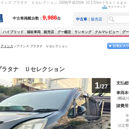
イシス プラタナ Ｕセレクション 2008(平成20)年 10.1万km | Ｇａｒａ
サイトマップ
9,986
中古車掲載台数：
台
中古車
｜
販売店
ハイブリッド
福祉車両
販売店
グー鑑定
ランキング
クルマレビュー
グー
アイシス
アイシス プラタナ Ｕセレクション
プラタナ Ｕセレクション
1
支払総
/27
車両本
(税込) 
諸費用
法定整