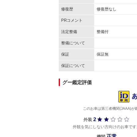
修復歴
修復歴なし
PRコメント
法定整備
整備付
整備について
保証
保証無
保証について
グー鑑定評価
このお車は第三者機関(JAAA
2
外装
外観を気にしない方向けのお車です
正常
機関