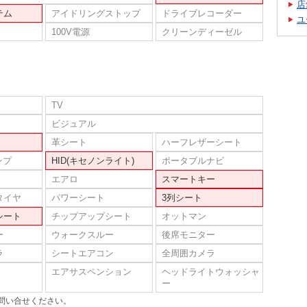
店
テム
アイドリングストップ
ドライブレコーダー
ユ
100V電源
クリーンディーゼル
TV
ビジュアル
革シート
ハーフレザーシート
ンプ
HID(キセノンライト)
ポータブルナビ
エアロ
スマートキー
タイヤ
パワーシート
3列シート
シート
チップアップシート
オットマン
ー
ウォークスルー
後席モニター
ラ
シートエアコン
全周囲カメラ
エアサスペンション
ヘッドライトウォッシャ
ー
問い合せください。