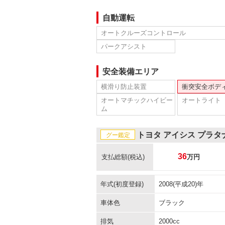
自動運転
オートクルーズコントロール
パークアシスト
安全装備エリア
横滑り防止装置
衝突安全ボデ
オートマチックハイビー
オートライト
ム
トヨタ アイシス プラ
グー鑑定
36
支払総額
(税込)
万円
年式(初度登録)
2008(平成20)年
車体色
ブラック
排気
2000cc