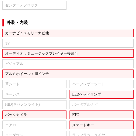
センターデフロック
外装・内装
カーナビ：メモリーナビ他
TV
オーディオ：ミュージックプレイヤー接続可
ビジュアル
アルミホイール：18インチ
革シート
ハーフレザーシート
キーレス
LEDヘッドランプ
HID(キセノンライト)
ポータブルナビ
バックカメラ
ETC
エアロ
スマートキー
ローダウン
ランフラットタイヤ