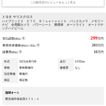
この販売店のレビューをもっと見る
トヨタ ヤリスクロス
ハイブリッドＺ ＥＴＣ Ｂｌｕｅｔｏｏｔｈ バックカメラ メモリー
ナビ 全周囲カメラ パワーシート 禁煙車 オートライト オートマチ
ックハイビーム
299
支払総額
万円
(税込)
283
車両本体価格
万円
(税込)(リ済込)
16
諸費用
万円
(税込)
年式
2025(令和7)年
走行
0.9万km
車検
車検整備付
修復歴
なし
法定整備
整備付
保証
保証無
琉球オート
豊見城市保栄茂５７１－１