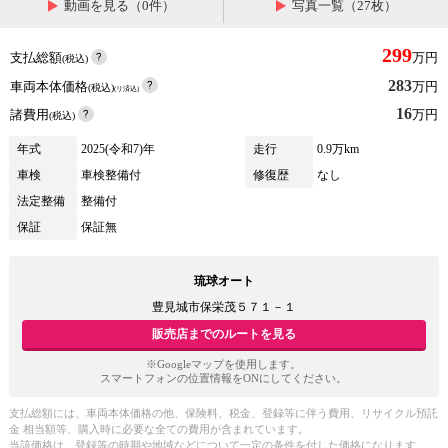
動画を見る（0件）
写真一覧（27枚）
299
支払総額
万円
(税込)
283
車両本体価格
万円
(税込)
(リ済込)
16
諸費用
万円
(税込)
年式
2025(令和7)年
走行
0.9万km
車検
車検整備付
修復歴
なし
法定整備
整備付
保証
保証無
琉球オート
豊見城市保栄茂５７１－１
販売店までのルートを見る
※Googleマップを使用します。
スマートフォンの位置情報をONにしてください。
支払総額には、車両本体価格の他、保険料、税金、登録等に伴う費用、リサイクル預託
金 相当額等、購入時に必要な全ての費用が含まれています。
当該価格は、登録等の時期や地域などについて一定の条件を付した価格になります。