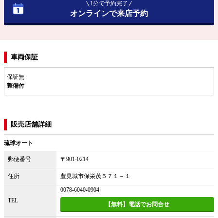
1分で予約完了
オンラインで来店予約
車両保証
保証無
整備付
販売店舗詳細
琉球オート
郵便番号
〒901-0214
住所
豊見城市保栄茂５７１－１
0078-6040-0904
TEL
【無料】電話でお問合せ