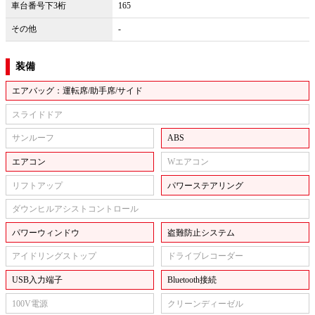
車台番号下3桁
165
その他
-
装備
エアバッグ：運転席/助手席/サイド
スライドドア
サンルーフ
ABS
エアコン
Wエアコン
リフトアップ
パワーステアリング
ダウンヒルアシストコントロール
パワーウィンドウ
盗難防止システム
アイドリングストップ
ドライブレコーダー
USB入力端子
Bluetooth接続
100V電源
クリーンディーゼル