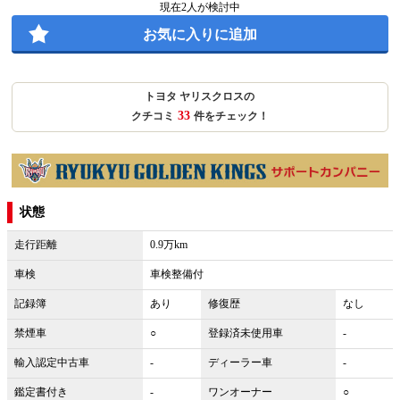
現在
2
人が検討中
お気に入りに追加
トヨタ ヤリスクロスの
33
クチコミ
件をチェック！
状態
走行距離
0.9万km
車検
車検整備付
記録簿
あり
修復歴
なし
禁煙車
○
登録済未使用車
-
輸入認定中古車
-
ディーラー車
-
鑑定書付き
-
ワンオーナー
○