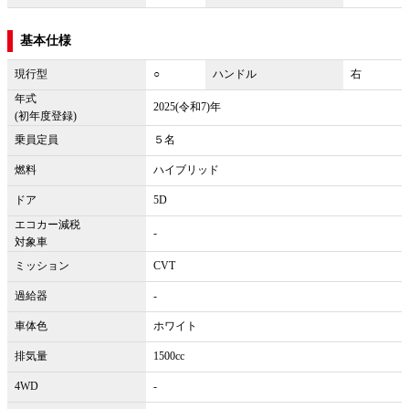
基本仕様
現行型
○
ハンドル
右
年式
2025(令和7)年
(初年度登録)
乗員定員
５名
燃料
ハイブリッド
ドア
5D
エコカー減税
-
対象車
ミッション
CVT
過給器
-
車体色
ホワイト
排気量
1500cc
4WD
-