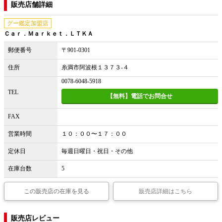
販売店舗詳細
グー鑑定加盟店
Ｃａｒ．Ｍａｒｋｅｔ．ＬＴＫＡ
郵便番号
〒901-0301
住所
糸満市阿波根１３７３‐４
0078-6048-5918
TEL
【無料】電話でお問合せ
FAX
営業時間
１０：００〜１７：００
定休日
毎週日曜日・祝日・その他
在庫台数
5
この販売店の在庫を見る
販売店詳細はこちら
販売店レビュー