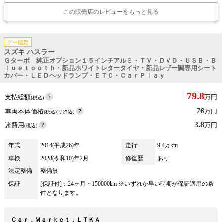
この販売店のレビューをもっと見る
グー鑑定
スズキ ハスラー
Ｇターボ 純正オプション１５インチアルミ・ＴＶ・ＤＶＤ・ＵＳＢ・Ｂ
ｌｕｅｔｏｏｔｈ・新品ホワイトレタータイヤ・新品レザー調専用シート
カバー・ＬＥＤヘッドランプ・ＥＴＣ・ＣａｒＰｌａｙ
79.8
支払総額
万円
(税込)
76
車両本体価格
万円
(税込)(リ済込)
3.8
諸費用
万円
(税込)
年式
2014(平成26)年
走行
9.4万km
車検
2028(令和10)年2月
修復歴
あり
法定整備
整備無
保証
[保証付]：24ヶ月・150000km ※いずれか早い時期が保証適用の条
件となります。
Ｃａｒ．Ｍａｒｋｅｔ．ＬＴＫＡ