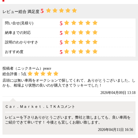
5
レビュー総合 満足度
5
問い合せ(見積り)
5
納車までの対応
5
説明のわかりやすさ
5
おすすめ度
投稿者（ニックネーム）peace
総合評価：
5
点
店頭には無い車両をオークションで探してくれて、ありがとうございました。し
かも、相場より状態の良いのが購入できてラッキーでした！
2026年04月09日 13:18
Ｃａｒ．Ｍａｒｋｅｔ．ＬＴＫＡコメント
レビューを下さりありがとうございます。弊社と致しましても、良い車両を
ご紹介できて幸いです！ 今後とも宜しくお願い致します。
2026年04月11日 16:56