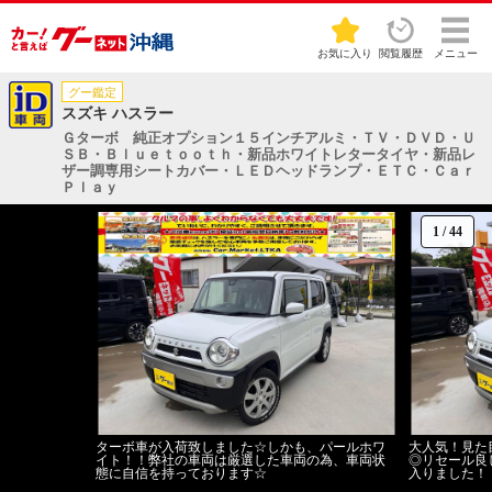
お気に入り
閲覧履歴
メニュー
グー鑑定
スズキ ハスラー
Ｇターボ 純正オプション１５インチアルミ・ＴＶ・ＤＶＤ・Ｕ
ＳＢ・Ｂｌｕｅｔｏｏｔｈ・新品ホワイトレタータイヤ・新品レ
ザー調専用シートカバー・ＬＥＤヘッドランプ・ＥＴＣ・Ｃａｒ
Ｐｌａｙ
1
/
44
ターボ車が入荷致しました☆しかも、パールホワ
大人気！見た
イト！！弊社の車両は厳選した車両の為、車両状
◎リセール良
態に自信を持っております☆
入りました！