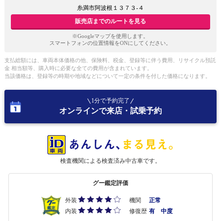
糸満市阿波根１３７３‐４
販売店までのルートを見る
※Googleマップを使用します。
スマートフォンの位置情報をONにしてください。
支払総額には、車両本体価格の他、保険料、税金、登録等に伴う費用、リサイクル預託
金 相当額等、購入時に必要な全ての費用が含まれています。
当該価格は、登録等の時期や地域などについて一定の条件を付した価格になります。
1分で予約完了
オンラインで来店・試乗予約
検査機関による検査済み中古車です。
グー鑑定評価
外装
機関
正常
内装
修復歴
有 中度