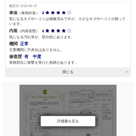
鑑定日 2026-06-19
車体
4
（車両外装）
気になるキズやヘコミは補修済みですが、小さなキズやヘコミが残って
います。
内装
4
（内装状態）
気になる汚れ等が、部分的にあります。
機関
正常
主要機関に不具合はありません。
修復歴
有 中度
骨格部位に衝撃を受けた形跡があります。
閉じる
評価書を見る