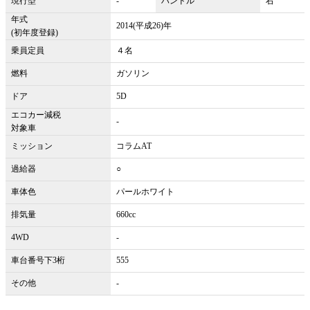
現行型
-
ハンドル
右
年式
2014(平成26)年
(初年度登録)
乗員定員
４名
燃料
ガソリン
ドア
5D
エコカー減税
-
対象車
ミッション
コラムAT
過給器
○
車体色
パールホワイト
排気量
660cc
4WD
-
車台番号下3桁
555
その他
-