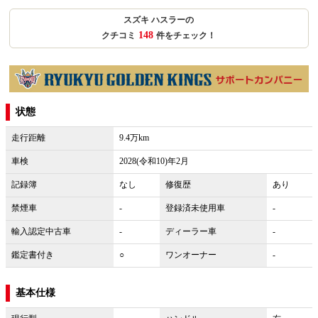
スズキ ハスラーの
148
クチコミ
件をチェック！
状態
走行距離
9.4万km
車検
2028(令和10)年2月
記録簿
なし
修復歴
あり
禁煙車
-
登録済未使用車
-
輸入認定中古車
-
ディーラー車
-
鑑定書付き
○
ワンオーナー
-
基本仕様