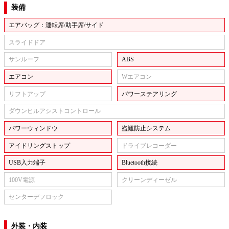
装備
エアバッグ：運転席/助手席/サイド
スライドドア
サンルーフ
ABS
エアコン
Wエアコン
リフトアップ
パワーステアリング
ダウンヒルアシストコントロール
パワーウィンドウ
盗難防止システム
アイドリングストップ
ドライブレコーダー
USB入力端子
Bluetooth接続
100V電源
クリーンディーゼル
センターデフロック
外装・内装