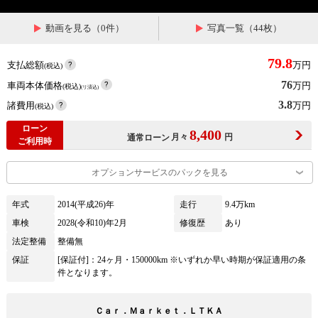
動画を見る（0件）
写真一覧（44枚）
79.8
支払総額
万円
(税込)
76
車両本体価格
万円
(税込)
(リ済込)
3.8
諸費用
万円
(税込)
ローン
8,400
月々
円
通常ローン
ご利用時
オプションサービスのパックを見る
年式
2014(平成26)年
走行
9.4万km
車検
2028(令和10)年2月
修復歴
あり
法定整備
整備無
保証
[保証付]：24ヶ月・150000km ※いずれか早い時期が保証適用の条
件となります。
Ｃａｒ．Ｍａｒｋｅｔ．ＬＴＫＡ