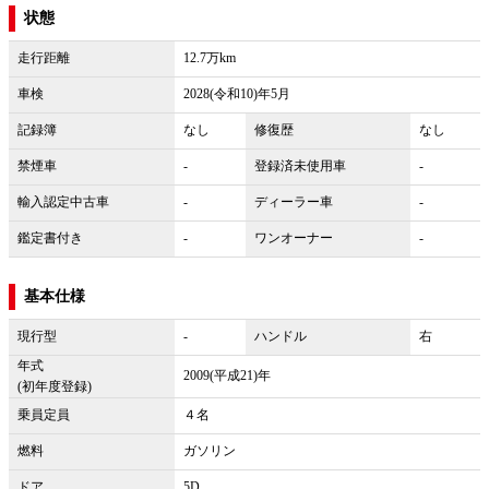
状態
走行距離
12.7万km
車検
2028(令和10)年5月
記録簿
なし
修復歴
なし
禁煙車
-
登録済未使用車
-
輸入認定中古車
-
ディーラー車
-
鑑定書付き
-
ワンオーナー
-
基本仕様
現行型
-
ハンドル
右
年式
2009(平成21)年
(初年度登録)
乗員定員
４名
燃料
ガソリン
ドア
5D