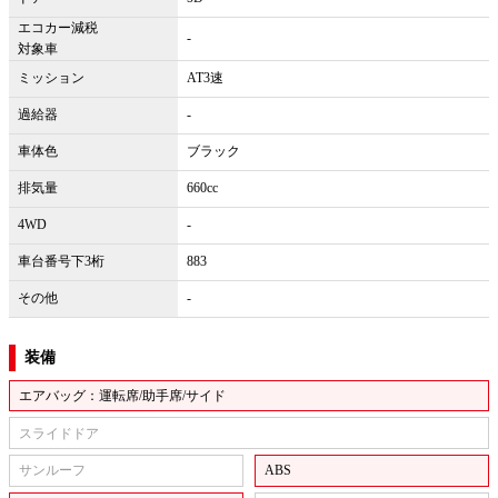
エコカー減税
-
対象車
ミッション
AT3速
過給器
-
車体色
ブラック
排気量
660cc
4WD
-
車台番号下3桁
883
その他
-
装備
エアバッグ：運転席/助手席/サイド
スライドドア
サンルーフ
ABS