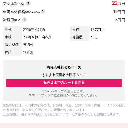
22
支払総額
万円
(税込)
19
車両本体価格
万円
(税込)
(リ済込)
3
諸費用
万円
(税込)
年式
2009(平成21)年
走行
12.7万km
車検
2028(令和10)年5月
修復歴
なし
法定整備
整備付
保証
保証無
有限会社花まるリース
うるま市安慶名大田原５１９
販売店までのルートを見る
※Googleマップを使用します。
スマートフォンの位置情報をONにしてください。
支払総額には、車両本体価格の他、保険料、税金、登録等に伴う費用、リサイクル預託
金 相当額等、購入時に必要な全ての費用が含まれています。
当該価格は、登録等の時期や地域などについて一定の条件を付した価格になります。