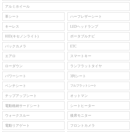
アルミホイール
革シート
ハーフレザーシート
キーレス
LEDヘッドランプ
HID(キセノンライト)
ポータブルナビ
バックカメラ
ETC
エアロ
スマートキー
ローダウン
ランフラットタイヤ
パワーシート
3列シート
ベンチシート
フルフラットシート
チップアップシート
オットマン
電動格納サードシート
シートヒーター
ウォークスルー
後席モニター
電動リアゲート
フロントカメラ