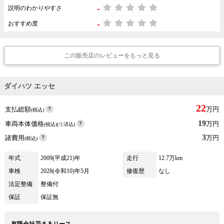
-
説明のわかりやすさ
-
おすすめ度
この販売店のレビューをもっと見る
ダイハツ エッセ
22
支払総額
万円
(税込)
19
車両本体価格
万円
(税込)(リ済込)
3
諸費用
万円
(税込)
年式
2009(平成21)年
走行
12.7万km
車検
2028(令和10)年5月
修復歴
なし
法定整備
整備付
保証
保証無