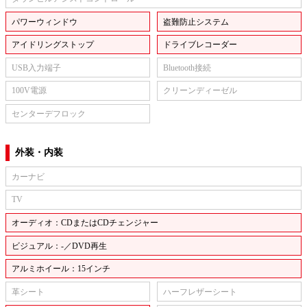
パワーウィンドウ
盗難防止システム
アイドリングストップ
ドライブレコーダー
USB入力端子
Bluetooth接続
100V電源
クリーンディーゼル
センターデフロック
外装・内装
カーナビ
TV
オーディオ：CDまたはCDチェンジャー
ビジュアル：-／DVD再生
アルミホイール：15インチ
革シート
ハーフレザーシート