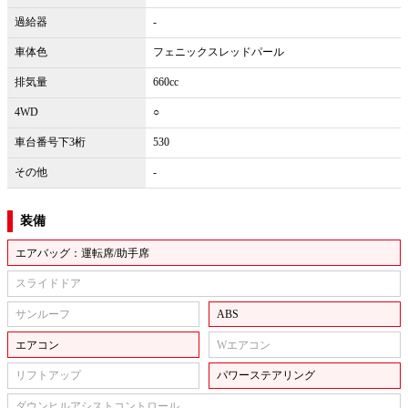
過給器
-
車体色
フェニックスレッドパール
排気量
660cc
4WD
○
車台番号下3桁
530
その他
-
装備
エアバッグ：運転席/助手席
スライドドア
サンルーフ
ABS
エアコン
Wエアコン
リフトアップ
パワーステアリング
ダウンヒルアシストコントロール