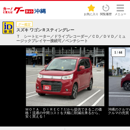
お気に入り
閲覧履歴
メニュー
グー鑑定
スズキ ワゴンＲスティングレー
Ｔ シートヒーター／ドライブレコーダー／ＣＤ／ＤＶＤ／ミュ
ージックプレイヤー接続可／ベンチシート
1
/
44
ＭＯＴＡ ＤＩＲＥＣＴだから提供できるこの価
沖縄のクルマ
格！流通の中間コストを大幅に削減出来るから、
クルマの売買
安く買える！