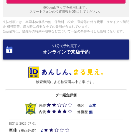
※Googleマップを使用します。
スマートフォンの位置情報をONにしてください。
支払総額には、車両本体価格の他、保険料、税金、登録等に伴う費用、リサイクル預託
金 相当額等、購入時に必要な全ての費用が含まれています。
当該価格は、登録等の時期や地域などについて一定の条件を付した価格になります。
1分で予約完了
オンラインで来店予約
検査機関による検査済み中古車です。
グー鑑定評価
外装
機関
正常
内装
修復歴
無
鑑定日 2026-07-01
車体
2
（車両外装）