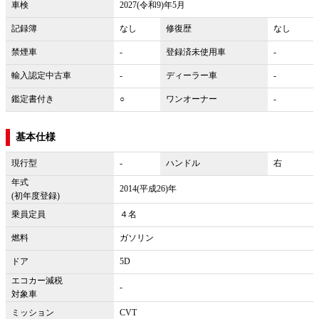
車検
2027(令和9)年5月
記録簿
なし
修復歴
なし
禁煙車
-
登録済未使用車
-
輸入認定中古車
-
ディーラー車
-
鑑定書付き
○
ワンオーナー
-
基本仕様
現行型
-
ハンドル
右
年式
2014(平成26)年
(初年度登録)
乗員定員
４名
燃料
ガソリン
ドア
5D
エコカー減税
-
対象車
ミッション
CVT