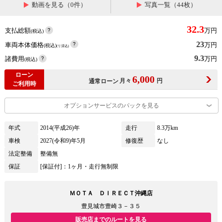
動画を見る（0件）
写真一覧（44枚）
32.3
支払総額
万円
(税込)
23
車両本体価格
万円
(税込)
(リ済込)
9.3
諸費用
万円
(税込)
ローン
6,000
月々
円
通常ローン
ご利用時
オプションサービスのパックを見る
年式
2014(平成26)年
走行
8.3万km
車検
2027(令和9)年5月
修復歴
なし
法定整備
整備無
保証
[保証付]：1ヶ月・走行無制限
ＭＯＴＡ ＤＩＲＥＣＴ沖縄店
豊見城市豊崎３－３５
販売店までのルートを見る