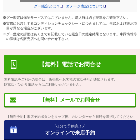
グー鑑定とは？
ダメージ表記について
※グー鑑定は保証サービスではございません。購入時は必ず現車をご確認下さい。
※実際にお渡しするコンディションチェックシートにつきましては、形式および表示項
目が異なる場合がございます。
※グー鑑定の評価はあくまでも記載している鑑定日の鑑定結果となります。車両情報等
の詳細は各販売店へお問い合わせ下さい。
【無料】電話でお問合せ
無料電話をご利用の場合は、販売店へお客様の電話番号が通知されます。
IP電話・ひかり電話からはご利用いただけません。
【無料】メールでお問合せ
【無料予約】来店予約ボタンをタップ後、カレンダーから日時を選択してください
1分で予約完了
オンラインで来店予約