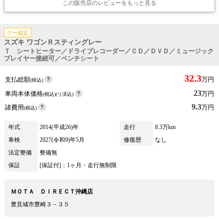
この販売店のレビューをもっと見る
グー鑑定
スズキ ワゴンＲスティングレー
Ｔ シートヒーター／ドライブレコーダー／ＣＤ／ＤＶＤ／ミュージック
プレイヤー接続可／ベンチシート
32.3
支払総額
万円
(税込)
23
車両本体価格
万円
(税込)(リ済込)
9.3
諸費用
万円
(税込)
年式
2014(平成26)年
走行
8.3万km
車検
2027(令和9)年5月
修復歴
なし
法定整備
整備無
保証
[保証付]：1ヶ月・走行無制限
ＭＯＴＡ ＤＩＲＥＣＴ沖縄店
豊見城市豊崎３－３５