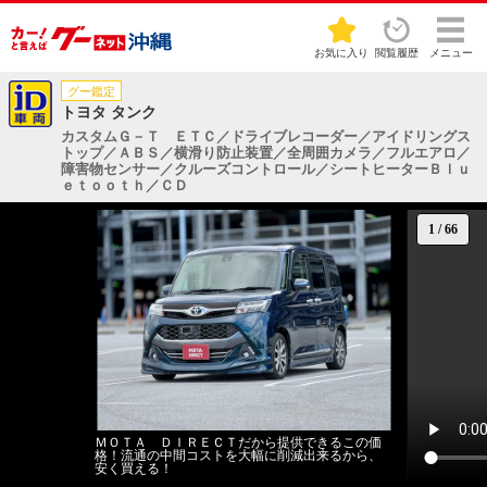
お気に入り
閲覧履歴
メニュー
グー鑑定
トヨタ タンク
カスタムＧ－Ｔ ＥＴＣ／ドライブレコーダー／アイドリングス
トップ／ＡＢＳ／横滑り防止装置／全周囲カメラ／フルエアロ／
障害物センサー／クルーズコントロール／シートヒーターＢｌｕ
ｅｔｏｏｔｈ／ＣＤ
1
/
66
ＭＯＴＡ ＤＩＲＥＣＴだから提供できるこの価
格！流通の中間コストを大幅に削減出来るから、
安く買える！