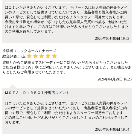
口コミいただきありがとうございます。 当サービスは個人売買の仲介をメイ
ンのサービスとして提供させていただいており、出品者様と購入者様がご納
得いく形で、安心してご利用いただけるようスタッフ一同努めております。
今後お乗り換えの機会がございましたら是非個人売買の出品もご検討いただ
けますと幸いです。 この度はご利用いただきありがとうございました！ また
のご利用お待ちしております。
2026年05月06日 19:53
投稿者（ニックネーム）ナカーズ
総合評価：
5
点
買取りからご納車までスピーディーにご対応いただきありがとうございました
ご担当者様はじめ丁寧にご対応いただきありがとうございました。また機会があ
りましたらご利用させていただきます。
2026年04月29日 16:23
ＭＯＴＡ ＤＩＲＥＣＴ沖縄店コメント
口コミいただきありがとうございます。 当サービスは個人売買の仲介をメイ
ンのサービスとして提供させていただいており、出品者様と購入者様がご納
得いく形で、安心してご利用いただけるようスタッフ一同努めております。
この度はご利用いただきありがとうございました！ またのご利用お待ちして
おります。
2026年05月06日 19:54