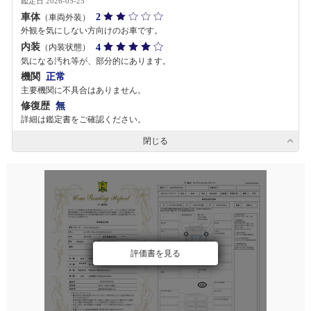
鑑定日 2026-05-25
車体
2
（車両外装）
外観を気にしない方向けのお車です。
内装
4
（内装状態）
気になる汚れ等が、部分的にあります。
機関
正常
主要機関に不具合はありません。
修復歴
無
詳細は鑑定書をご確認ください。
閉じる
評価書を見る