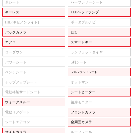
革シート
ハーフレザーシート
キーレス
LEDヘッドランプ
HID(キセノンライト)
ポータブルナビ
バックカメラ
ETC
エアロ
スマートキー
ローダウン
ランフラットタイヤ
パワーシート
3列シート
ベンチシート
フルフラットシート
チップアップシート
オットマン
電動格納サードシート
シートヒーター
ウォークスルー
後席モニター
電動リアゲート
フロントカメラ
シートエアコン
全周囲カメラ
サイドカメラ
ルーフレール