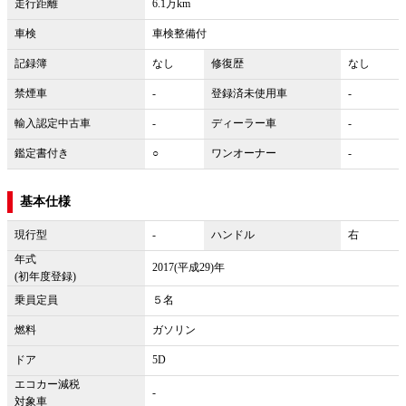
走行距離
6.1万km
車検
車検整備付
記録簿
なし
修復歴
なし
禁煙車
-
登録済未使用車
-
輸入認定中古車
-
ディーラー車
-
鑑定書付き
○
ワンオーナー
-
基本仕様
現行型
-
ハンドル
右
年式
2017(平成29)年
(初年度登録)
乗員定員
５名
燃料
ガソリン
ドア
5D
エコカー減税
-
対象車