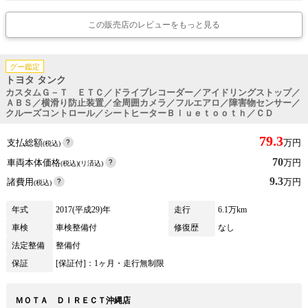
この販売店のレビューをもっと見る
グー鑑定
トヨタ タンク
カスタムＧ－Ｔ ＥＴＣ／ドライブレコーダー／アイドリングストップ／
ＡＢＳ／横滑り防止装置／全周囲カメラ／フルエアロ／障害物センサー／
クルーズコントロール／シートヒーターＢｌｕｅｔｏｏｔｈ／ＣＤ
79.3
支払総額
万円
(税込)
70
車両本体価格
万円
(税込)(リ済込)
9.3
諸費用
万円
(税込)
年式
2017(平成29)年
走行
6.1万km
車検
車検整備付
修復歴
なし
法定整備
整備付
保証
[保証付]：1ヶ月・走行無制限
ＭＯＴＡ ＤＩＲＥＣＴ沖縄店