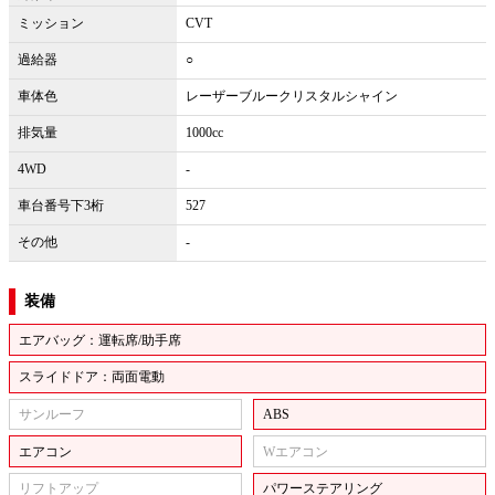
ミッション
CVT
過給器
○
車体色
レーザーブルークリスタルシャイン
排気量
1000cc
4WD
-
車台番号下3桁
527
その他
-
装備
エアバッグ：運転席/助手席
スライドドア：両面電動
サンルーフ
ABS
エアコン
Wエアコン
リフトアップ
パワーステアリング