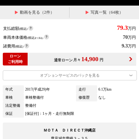
動画を見る（2件）
写真一覧（64枚）
79.3
支払総額
万円
(税込)
70
車両本体価格
万円
(税込)
(リ済込)
9.3
諸費用
万円
(税込)
ローン
14,900
月々
円
通常ローン
ご利用時
オプションサービスのパックを見る
年式
2017(平成29)年
走行
6.1万km
車検
車検整備付
修復歴
なし
法定整備
整備付
保証
[保証付]：1ヶ月・走行無制限
ＭＯＴＡ ＤＩＲＥＣＴ沖縄店
豊見城市豊崎３－３５