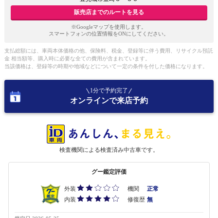
販売店までのルートを見る
※Googleマップを使用します。
スマートフォンの位置情報をONにしてください。
支払総額には、車両本体価格の他、保険料、税金、登録等に伴う費用、リサイクル預託
金 相当額等、購入時に必要な全ての費用が含まれています。
当該価格は、登録等の時期や地域などについて一定の条件を付した価格になります。
1分で予約完了
オンラインで来店予約
検査機関による検査済み中古車です。
グー鑑定評価
外装
機関
正常
内装
修復歴
無