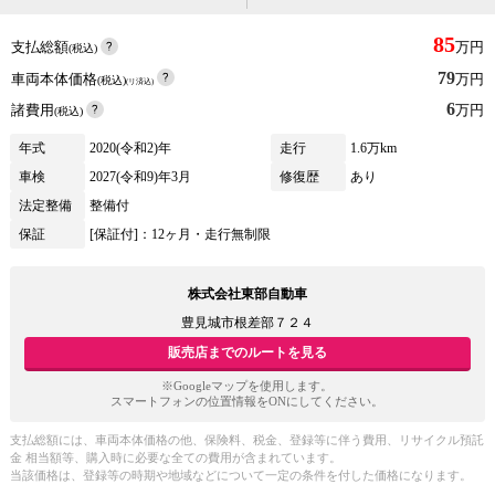
85
支払総額
万円
(税込)
79
車両本体価格
万円
(税込)
(リ済込)
6
諸費用
万円
(税込)
年式
2020(令和2)年
走行
1.6万km
車検
2027(令和9)年3月
修復歴
あり
法定整備
整備付
保証
[保証付]：12ヶ月・走行無制限
株式会社東部自動車
豊見城市根差部７２４
販売店までのルートを見る
※Googleマップを使用します。
スマートフォンの位置情報をONにしてください。
支払総額には、車両本体価格の他、保険料、税金、登録等に伴う費用、リサイクル預託
金 相当額等、購入時に必要な全ての費用が含まれています。
当該価格は、登録等の時期や地域などについて一定の条件を付した価格になります。