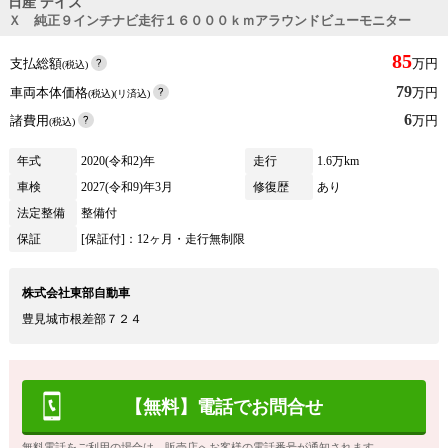
日産 デイズ
Ｘ 純正９インチナビ走行１６０００ｋｍアラウンドビューモニター
85
支払総額
万円
(税込)
79
車両本体価格
万円
(税込)(リ済込)
6
諸費用
万円
(税込)
年式
2020(令和2)年
走行
1.6万km
車検
2027(令和9)年3月
修復歴
あり
法定整備
整備付
保証
[保証付]：12ヶ月・走行無制限
株式会社東部自動車
豊見城市根差部７２４
【無料】電話でお問合せ
無料電話をご利用の場合は、販売店へお客様の電話番号が通知されます。