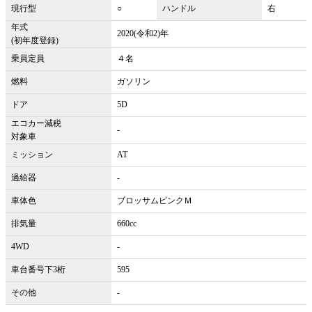
現行型
○
ハンドル
右
年式
2020(令和2)年
(初年度登録)
乗員定員
４名
燃料
ガソリン
ドア
5D
エコカー減税
-
対象車
ミッション
AT
過給器
-
車体色
ブロッサムピンクＭ
排気量
660cc
4WD
-
車台番号下3桁
595
その他
-