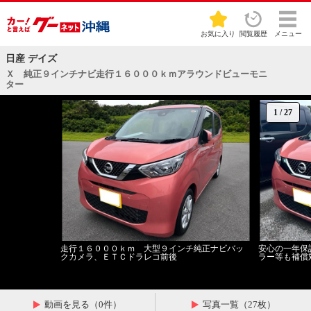
お気に入り
閲覧履歴
メニュー
日産 デイズ
Ｘ 純正９インチナビ走行１６０００ｋｍアラウンドビューモニ
ター
1
/
27
走行１６０００ｋｍ 大型９インチ純正ナビバッ
安心の一年保
クカメラ、ＥＴＣドラレコ前後
ラー等も補償
動画を見る（0件）
写真一覧（27枚）