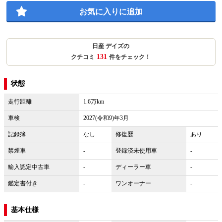
お気に入りに追加
日産 デイズの
131
クチコミ
件をチェック！
状態
走行距離
1.6万km
車検
2027(令和9)年3月
記録簿
なし
修復歴
あり
禁煙車
-
登録済未使用車
-
輸入認定中古車
-
ディーラー車
-
鑑定書付き
-
ワンオーナー
-
基本仕様