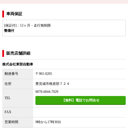
車両保証
[保証付]：12ヶ月・走行無制限
整備付
販売店舗詳細
株式会社東部自動車
郵便番号
〒901-0205
住所
豊見城市根差部７２４
0078-6044-7029
TEL
【無料】電話でお問合せ
FAX
営業時間
9時から17時30分