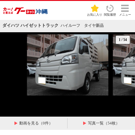
お気に入り
閲覧履歴
メニュー
ダイハツ ハイゼットトラック
ハイルーフ タイヤ新品
1
/
54
動画を見る（0件）
写真一覧（54枚）