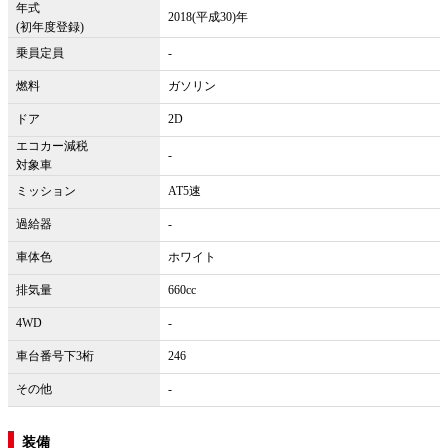
年式
2018(平成30)年
(初年度登録)
乗員定員
-
燃料
ガソリン
ドア
2D
エコカー減税
-
対象車
ミッション
AT5速
過給器
-
車体色
ホワイト
排気量
660cc
4WD
-
車台番号下3桁
246
その他
-
装備