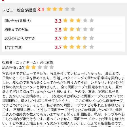
3.1
レビュー総合 満足度
3.3
問い合せ(見積り)
2.5
納車までの対応
3.7
説明のわかりやすさ
3.7
おすすめ度
投稿者（ニックネーム）20代女性
総合評価：
2
点
写真付きでデビューできたら、写真を付けてレビューしたかった。 最近まで、
日陰のところに車を停めており、引越しのタイミングで屋外の駐車場を契約しま
した。夏なので車内も暑くなってからだと思うのですが、いきなりナビが取り付
け枠の奥の方にバタンと倒れました。 全て両面テープで固定されており、夏の
暑さで溶けて取れてしまったんだと思います。 その後、友達、家族に見せる
と、おかしいと指摘され、、、（友達の車は明らかに両面テープではない) その
1週間後に、購入したお店に見せてもらうと、「ここの車いくつかは両面テープ
でナビつけている」そして、私が初めて両面テープでナビが取れたお客様だそう
です。 不思議に思い、どうして両面テープを付けたのか確認したいので、修理
工さんの連絡先を教えてもらいますか？と聞くと断固拒否。私が、トラブルを起
こした場合が嫌だそうです。怒っていません、両面テープでつけた理由を知りた
い、ナビを変えた場合もそうなのか？と聞きたい。と、伝えても断固拒否です。