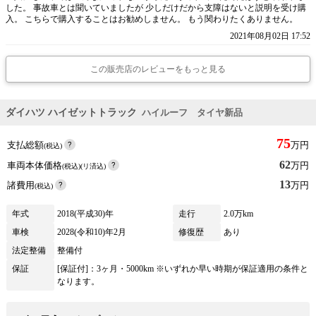
した。 事故車とは聞いていましたが 少しだけだから支障はないと説明を受け購
入。 こちらで購入することはお勧めしません。 もう関わりたくありません。
2021年08月02日 17:52
この販売店のレビューをもっと見る
ダイハツ ハイゼットトラック
ハイルーフ タイヤ新品
75
支払総額
万円
(税込)
62
車両本体価格
万円
(税込)(リ済込)
13
諸費用
万円
(税込)
年式
2018(平成30)年
走行
2.0万km
車検
2028(令和10)年2月
修復歴
あり
法定整備
整備付
保証
[保証付]：3ヶ月・5000km ※いずれか早い時期が保証適用の条件と
なります。