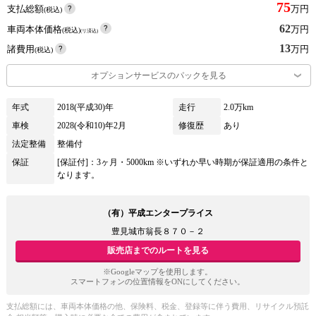
75
支払総額
万円
(税込)
62
車両本体価格
万円
(税込)
(リ済込)
13
諸費用
万円
(税込)
オプションサービスのパックを見る
年式
2018(平成30)年
走行
2.0万km
車検
2028(令和10)年2月
修復歴
あり
法定整備
整備付
保証
[保証付]：3ヶ月・5000km ※いずれか早い時期が保証適用の条件と
なります。
（有）平成エンタープライス
豊見城市翁長８７０－２
販売店までのルートを見る
※Googleマップを使用します。
スマートフォンの位置情報をONにしてください。
支払総額には、車両本体価格の他、保険料、税金、登録等に伴う費用、リサイクル預託