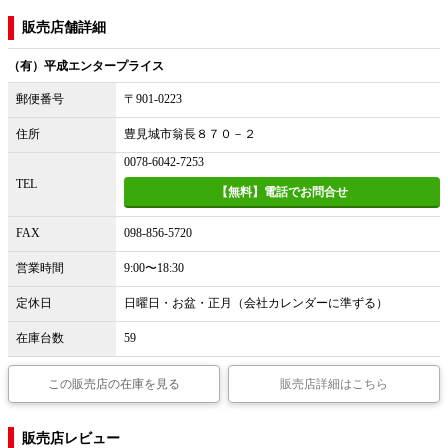
販売店舗詳細
（有）平成エンタープライス
郵便番号
〒901-0223
住所
豊見城市翁長８７０－２
0078-6042-7253
TEL
【無料】電話でお問合せ
FAX
098-856-5720
営業時間
9:00〜18:30
定休日
日曜日・お盆・正月（会社カレンダーに準ずる）
在庫台数
59
この販売店の在庫を見る
販売店詳細はこちら
販売店レビュー