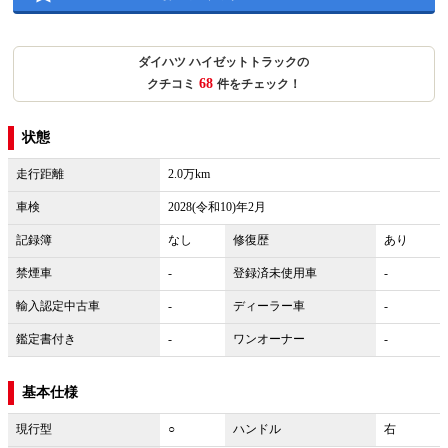
ダイハツ ハイゼットトラックの
68
クチコミ
件をチェック！
状態
走行距離
2.0万km
車検
2028(令和10)年2月
記録簿
なし
修復歴
あり
禁煙車
-
登録済未使用車
-
輸入認定中古車
-
ディーラー車
-
鑑定書付き
-
ワンオーナー
-
基本仕様
現行型
○
ハンドル
右