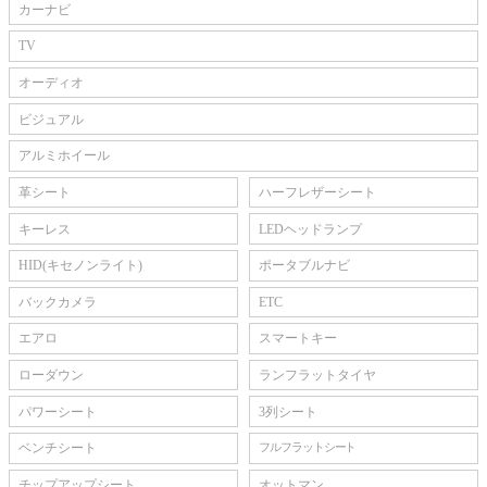
カーナビ
TV
オーディオ
ビジュアル
アルミホイール
革シート
ハーフレザーシート
キーレス
LEDヘッドランプ
HID(キセノンライト)
ポータブルナビ
バックカメラ
ETC
エアロ
スマートキー
ローダウン
ランフラットタイヤ
パワーシート
3列シート
ベンチシート
フルフラットシート
チップアップシート
オットマン