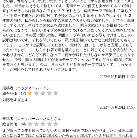
その後、修理をしていただいたのですが、ネジでしっかり固定されて戻って来ま
した。 最初からそうして欲しいです。両面テープで何度も剥がれてネジで付け
直すのがそちらは普通なんですか？？ それとも、両面テープで剥がれて落ちた
ナビを持って来たお客様に対して今後どのような対応をするのでしょうか？ ２
年前の当時、私からしたら初めての車購入で大きい買い物でした。とても、親身
にしてくれて、それでこのお店を選びました。 購入の際にナビを最初ついてた
ものではなくて、新しいタイプのを無料でつける？と言ってくれて交換をしても
らいました。 車の受け渡しの際、両面テープを使いナビを取り付けました。の
説明は無いです。それを聞いてたら、私は最初着いてたナビに絶対変えてもらっ
てます。 しっかりと説明してください。 最終的には、しっかりと固定してもら
ったのですが、、こちらのお店で車を購入したことに対してとても今後心配でし
かありません。どんどん後になって、何かが取れたりしないか不安でしかありま
せん。 今後、購入の際はナビが両面テープでくっついてるかどうか確認して車
を買おうと思います。 今回、きちんとナビを両面テープではなくて、しっかり
とした対応をして頂きありがとうございます。
2022年10月03日 11:39
投稿者（ニックネーム）イシ
総合評価：
1
点
対応悪すぎます
2022年07月20日 17:55
投稿者（ニックネーム）たんとさん
総合評価：
0
点
まだ買って２年も経っていないのに 車検や修理で35万かかりました。 修理工場
の人にも２年ではこんなに 壊れないから元々が壊れていたんだはずと 言われま