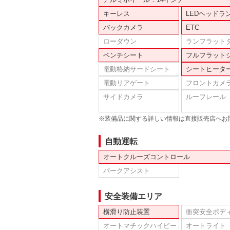
キーレス
LEDヘッドラ
バックカメラ
ETC
ローダウン
ランフラット
ベンチシート
フルフラット
電動格納サードシート
シートヒータ
電動リアゲート
フロントカメ
サイドカメラ
ルーフレール
※装備品に関する詳しい情報は直接販売店へお
自動運転
オートクルーズコントロール
パークアシスト
安全装備エリア
横滑り防止装置
衝突安全ボデ
オートマチックハイビー
オートライト