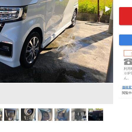
利用時
※I
ん。
価格変
閲覧中