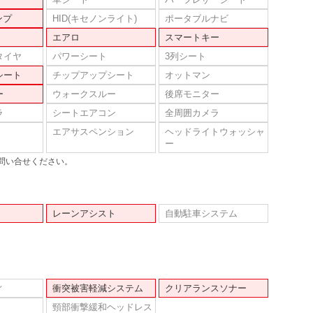
ンプ
HID(キセノンライト)
ポータブルナビ
エアロ
スマートキー
タイヤ
パワーシート
3列シート
シート
チップアップシート
オットマン
ー
ウォークスルー
後席モニター
ラ
シートエアコン
全周囲カメラ
エアサスペンション
ヘッドライトウォッシャ
ー
問い合せください。
レーンアシスト
自動駐車システム
ィ
衝突被害軽減システム
クリアランスソナー
頸部衝撃緩和ヘッドレス