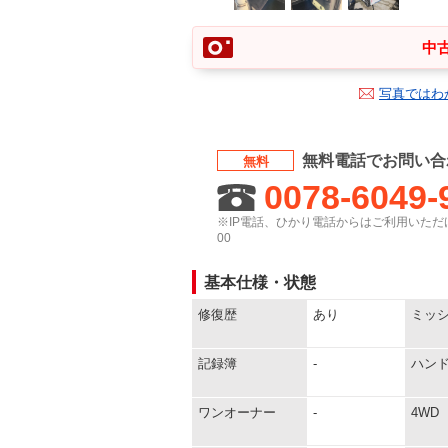
中古
写真ではわ
無料電話でお問い合
無料
0078-6049-
※IP電話、ひかり電話からはご利用いただけ
00
基本仕様・状態
修復歴
あり
ミッ
記録簿
-
ハン
ワンオーナー
-
4WD