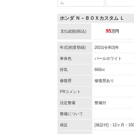
ム
ホンダ Ｎ－ＢＯＸカスタム Ｌ
95
支払総額
(税込)
万円
年式(初度登録)
2021(令和3)年
車体色
パールホワイト
排気
660cc
修復歴
修復歴あり
PRコメント
法定整備
整備付
整備について
保証
[保証付]：12ヶ月・