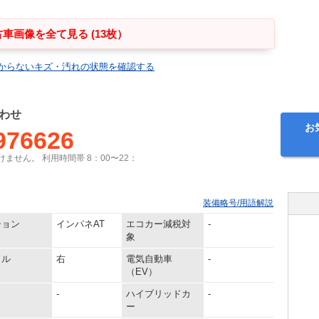
車画像を全て見る (13枚）
からないキズ・汚れの状態を確認する
わせ
お
976626
ません。 利用時間帯 8：00〜22：
装備略号/用語解説
ション
インパネAT
エコカー減税対
-
象
ドル
右
電気自動車
-
（EV）
-
ハイブリッドカ
-
ー