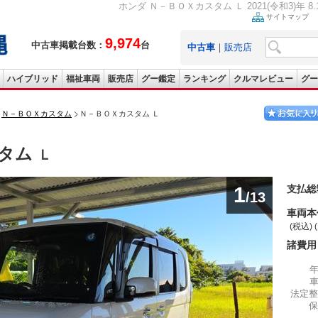
ホンダ Ｎ－ＢＯＸカスタム Ｌ 2021(令和3)年 8
サイトマップ
9,974
中古車掲載台数：
台
中古車
｜
販売店
ハイブリッド
福祉車両
販売店
グー鑑定
ランキング
クルマレビュー
グー
Ｎ－ＢＯＸカスタム
Ｎ－ＢＯＸカスタム Ｌ
スタム
Ｌ
1
支払総
/13
車両本
(税込) 
諸費用
法定整
保