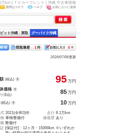
.1万km | ＴＣカーフレンド | 沖縄 中古車情報
質問はコチラ
ヘルプ
お気に入りに追加
ピット沖縄
買取
グーバイク沖縄
1
0
2026/07/06更新
95
額
(税込)
万円
体価格
85
万円
(リ済込)
10
(税込)
万円
年式
2021(令和3)年
走行
8.1万km
車検
車検整備付
修復歴
あり
備
整備付
証
[保証付]：12ヶ月・15000km ※いずれか
早い時期が保証適用の条件となります。