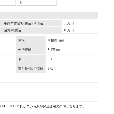
ト
車両本体価格
(税込)(リ済込)
85
万円
諸費用
(税込)
10
万円
車検
車検整備付
走行距離
8.1万km
ドア
5D
車台番号の下3桁
271
15000km ※いずれか早い時期が保証適用の条件となります。