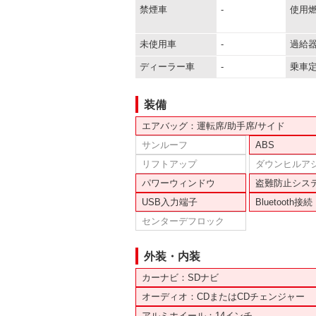
禁煙車
-
使用
未使用車
-
過給
ディーラー車
-
乗車
装備
エアバッグ：運転席/助手席/サイド
サンルーフ
ABS
リフトアップ
ダウンヒルア
パワーウィンドウ
盗難防止シス
USB入力端子
Bluetooth接続
センターデフロック
外装・内装
カーナビ：SDナビ
オーディオ：CDまたはCDチェンジャー
アルミホイール：14インチ