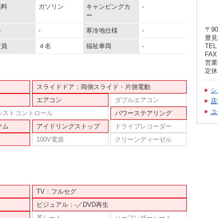
燃料
ガソリン
キャンピングカ
-
ー
〒90
器
-
寒冷地仕様
-
豊見
定員
４名
福祉車両
-
TEL 
FAX 
営業時
定休
スライドドア：両側スライド・片側電動
シ
エアコン
ダブルエアコン
店
ユ
シストコントロール
パワーステアリング
テム
アイドリングストップ
ドライブレコーダー
100V電源
クリーンディーゼル
TV：フルセグ
ビジュアル：-／DVD再生
革シート
ハーフレザーシート