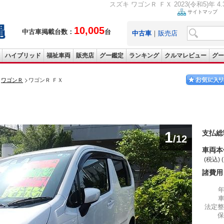
スズキ ワゴンＲ ＦＸ 2023(令和5)年 4
サイトマップ
10,005
中古車掲載台数：
台
中古車
｜
販売店
ハイブリッド
福祉車両
販売店
グー鑑定
ランキング
クルマレビュー
グー
ワゴンＲ
ワゴンＲ ＦＸ
1
支払総
/12
車両本
(税込) 
諸費用
法定整
保