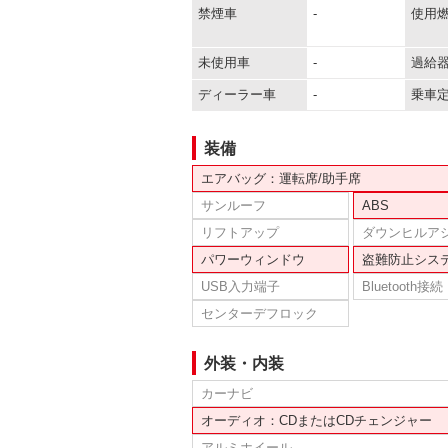
禁煙車
-
使用
未使用車
-
過給
ディーラー車
-
乗車
装備
エアバッグ：運転席/助手席
サンルーフ
ABS
リフトアップ
ダウンヒルア
パワーウィンドウ
盗難防止シス
USB入力端子
Bluetooth接続
センターデフロック
外装・内装
カーナビ
オーディオ：CDまたはCDチェンジャー
アルミホイール