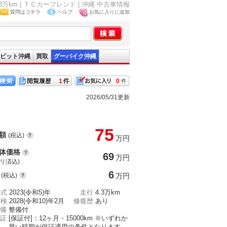
.3万km | ＴＣカーフレンド | 沖縄 中古車情報
質問はコチラ
ヘルプ
お気に入りに追加
ピット沖縄
買取
グーバイク沖縄
1
0
2026/05/31更新
75
額
(税込)
万円
体価格
69
万円
(リ済込)
6
(税込)
万円
年式
2023(令和5)年
走行
4.3万km
車検
2028(令和10)年2月
修復歴
あり
備
整備付
証
[保証付]：12ヶ月・15000km ※いずれか
早い時期が保証適用の条件となります。