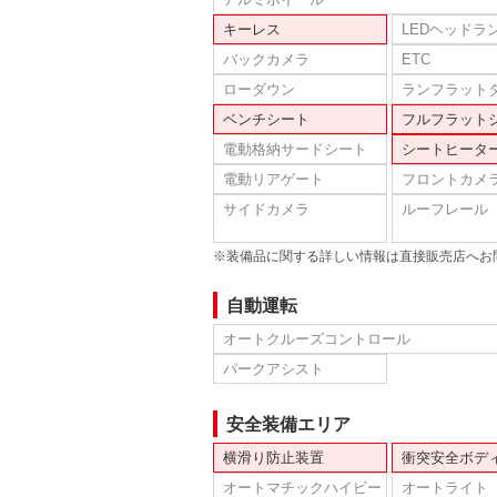
キーレス
LEDヘッドラ
バックカメラ
ETC
ローダウン
ランフラット
ベンチシート
フルフラット
電動格納サードシート
シートヒータ
電動リアゲート
フロントカメ
サイドカメラ
ルーフレール
※装備品に関する詳しい情報は直接販売店へお
自動運転
オートクルーズコントロール
パークアシスト
安全装備エリア
横滑り防止装置
衝突安全ボデ
オートマチックハイビー
オートライト