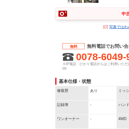
中古
写真ではわ
無料電話でお問い合
無料
0078-6049-
※IP電話、ひかり電話からはご利用いただけ
00
基本仕様・状態
修復歴
あり
ミッ
記録簿
-
ハン
ワンオーナー
-
4WD