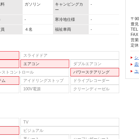
燃料
ガソリン
キャンピングカ
-
ー
〒90
器
-
寒冷地仕様
-
豊見
定員
４名
福祉車両
-
TEL 
FAX 
営業時
定休
スライドドア
シ
エアコン
ダブルエアコン
店
ユ
シストコントロール
パワーステアリング
テム
アイドリングストップ
ドライブレコーダー
100V電源
クリーンディーゼル
TV
ビジュアル
革シート
ハーフレザーシート