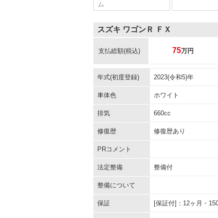
ム
スズキ ワゴンＲ ＦＸ
75
支払総額
(税込)
万円
年式(初度登録)
2023(令和5)年
車体色
ホワイト
排気
660cc
修復歴
修復歴あり
PRコメント
法定整備
整備付
整備について
保証
[保証付]：12ヶ月・