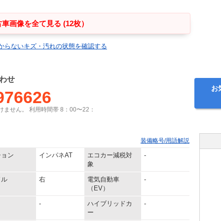
車画像を全て見る (12枚）
からないキズ・汚れの状態を確認する
わせ
お
976626
ません。 利用時間帯 8：00〜22：
装備略号/用語解説
ション
インパネAT
エコカー減税対
-
象
ドル
右
電気自動車
-
（EV）
-
ハイブリッドカ
-
ー