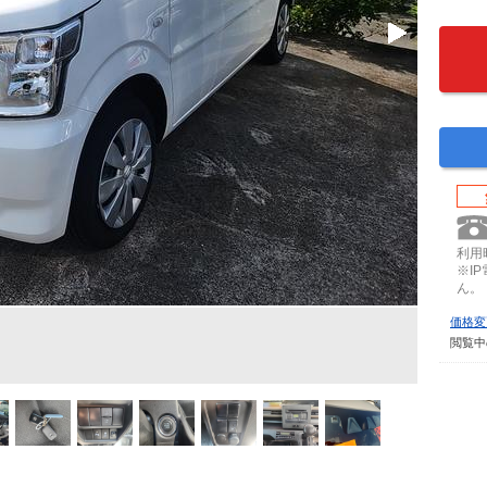
利用時
※I
ん。
価格変
閲覧中