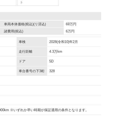
ト
車両本体価格
(税込)(リ済込)
69
万円
諸費用
(税込)
6
万円
車検
2028(令和10)年2月
走行距離
4.3万km
ドア
5D
車台番号の下3桁
328
15000km ※いずれか早い時期が保証適用の条件となります。