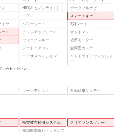
ンプ
HID(キセノンライト)
ポータブルナビ
エアロ
スマートキー
タイヤ
パワーシート
3列シート
シート
チップアップシート
オットマン
ー
ウォークスルー
後席モニター
ラ
シートエアコン
全周囲カメラ
エアサスペンション
ヘッドライトウォッシャ
ー
問い合せください。
レーンアシスト
自動駐車システム
ィ
衝突被害軽減システム
クリアランスソナー
頸部衝撃緩和ヘッドレス